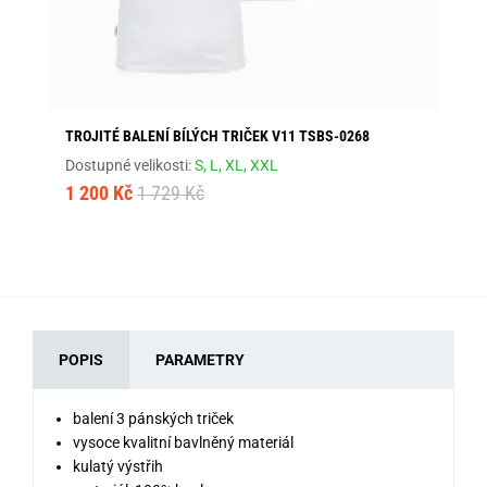
TROJITÉ BALENÍ BÍLÝCH TRIČEK V11 TSBS-0268
BÍ
01
Dostupné velikosti:
S,
L,
XL,
XXL
Dos
1 200 Kč
1 729 Kč
27
POPIS
PARAMETRY
balení 3 pánských triček
vysoce kvalitní bavlněný materiál
kulatý výstřih