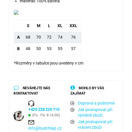
materiál: 100% bavlna
S
M
L
XL
XXL
A
68
70
72
74
76
B
48
50
53
55
57
*Rozměry v tabulce jsou uvedeny v cm
NEVÁHEJTE NÁS
MOHLO BY VÁS
KONTAKTOVAT
ZAJÍMAT
Doprava a poštovné
+420 228 226 110
Jak postupovat při
výměně zboží
(Po - Pá: 8-16:00)
Jak postupovat při
vrácení zboží
info@budchlap.cz