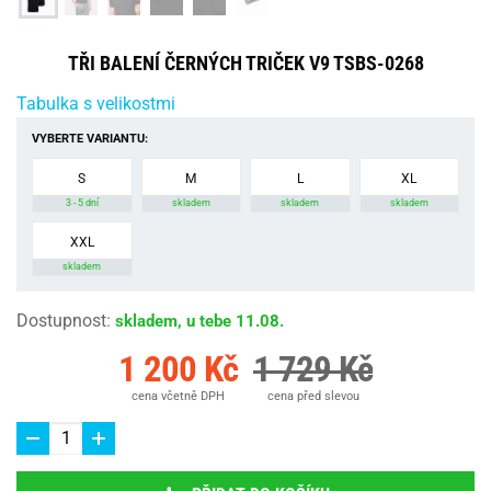
TŘI BALENÍ ČERNÝCH TRIČEK V9 TSBS-0268
Tabulka s velikostmi
VYBERTE VARIANTU:
S
M
L
XL
3 - 5 dní
skladem
skladem
skladem
XXL
skladem
Dostupnost
:
skladem, u tebe 11.08.
1 200 Kč
1 729 Kč
cena včetně DPH
cena před slevou