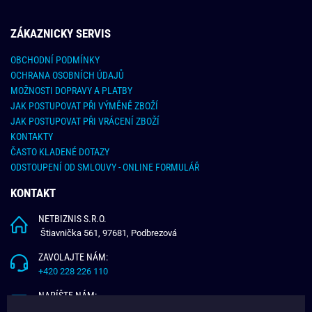
ZÁKAZNICKY SERVIS
OBCHODNÍ PODMÍNKY
OCHRANA OSOBNÍCH ÚDAJŮ
MOŽNOSTI DOPRAVY A PLATBY
JAK POSTUPOVAT PŘI VÝMĚNĚ ZBOŽÍ
JAK POSTUPOVAT PŘI VRÁCENÍ ZBOŽÍ
KONTAKTY
ČASTO KLADENÉ DOTAZY
ODSTOUPENÍ OD SMLOUVY - ONLINE FORMULÁŘ
KONTAKT
NETBIZNIS S.R.O.
Štiavnička 561, 97681, Podbrezová
ZAVOLAJTE NÁM:
+420 228 226 110
NAPÍŠTE NÁM:
info@budchlap.cz