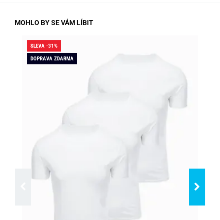
MOHLO BY SE VÁM LÍBIT
SLEVA -31%
SLE
DOPRAVA ZDARMA
SK