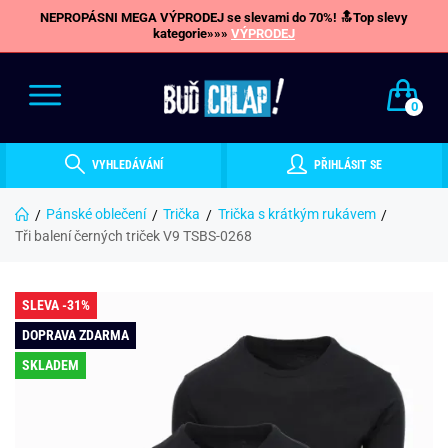
NEPROPÁSNI MEGA VÝPRODEJ se slevami do 70%! 🔝Top slevy
kategorie»»»
VÝPRODEJ
0
VYHLEDÁVÁNÍ
PŘIHLÁSIT SE
Pánské oblečení
Trička
Trička s krátkým rukávem
Tři balení černých triček V9 TSBS-0268
SLEVA -31%
DOPRAVA ZDARMA
SKLADEM