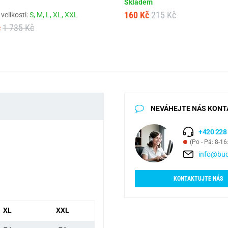
Skladem
160 Kč
215 Kč
velikosti:
S,
M,
L,
XL,
XXL
č
1 735 Kč
NEVÁHEJTE NÁS KONT
+420 228
(Po - Pá: 8-16
info@bud
KONTAKTUJTE NÁS
XL
XXL