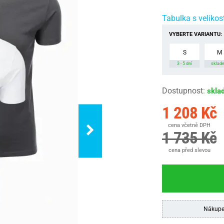
Tabulka s velikos
VYBERTE VARIANTU:
S
M
3 - 5 dní
sklad
Dostupnost
:
skla
1 208 Kč
cena včetně DPH
1 735 Kč
cena před slevou
Nákupe