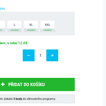
tmi
L
XL
XXL
em
skladem
skladem
skladem
dem, u tebe 12.08.
PŘIDAT DO KOŠÍKU
m získáte
3 body
do věrnostního programu