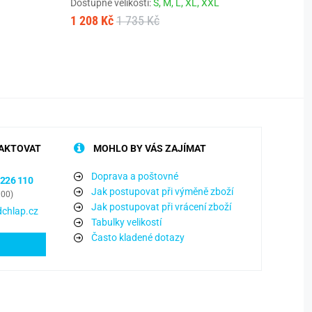
Dostupné velikosti:
S,
M,
L,
XL,
XXL
1 208 Kč
1 735 Kč
Dostup
1 208
AKTOVAT
MOHLO BY VÁS ZAJÍMAT
Doprava a poštovné
 226 110
Jak postupovat při výměně zboží
:00)
Jak postupovat při vrácení zboží
chlap.cz
Tabulky velikostí
Často kladené dotazy