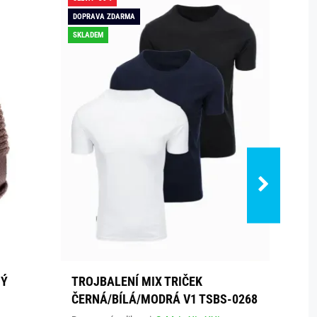
DOPRAVA ZDARMA
DOPRAV
SKLADEM
SKLADE
NÝ
TROJBALENÍ MIX TRIČEK
TŘÍB
ČERNÁ/BÍLÁ/MODRÁ V1 TSBS-0268
ČERV
0268