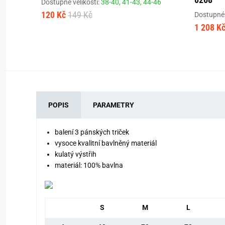
Dostupné velikosti:
38-40,
41-43,
44-46
120 Kč
149 Kč
Dostupné 
1 208 K
POPIS
PARAMETRY
balení 3 pánských triček
vysoce kvalitní bavlněný materiál
kulatý výstřih
materiál: 100% bavlna
S
M
L