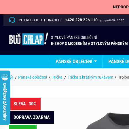
NEPROPÁ
+420 228 226 110
POTŘEBUJETE PORADIT?
po - pá 8:00 - 16:00
STYLOVÉ PÁNSKÉ OBLEČENÍ
E-SHOP S MODERNÍM A STYLOVÝM PÁNSKÝM
PÁNSKÉ OBLEČENÍ
PÁNSKÉ D
Pánské oblečení
Trička
Trička s krátkým rukávem
Trojba
SLEVA -30%
DOPRAVA ZDARMA