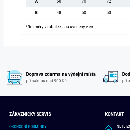
A
68
70
72
B
48
50
53
*Rozměry v tabulce jsou uvedeny v cm
Doprava zdarma na výdejní místa
Dod
při nákupu nad 900 Kč
při 
ZÁKAZNICKY SERVIS
KONTAKT
NETBIZN
OBCHODNÍ PODMÍNKY