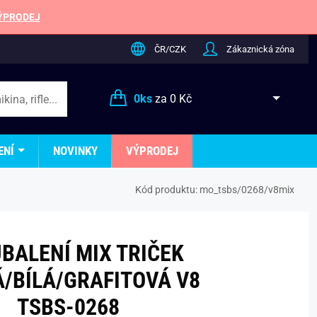
ÝPRODEJ
ČR/CZK
Zákaznická zóna
0
ks
za
0 Kč
ENÍ
NOVINKY
VÝPRODEJ
Kód produktu:
mo_tsbs/0268/v8mix
BALENÍ MIX TRIČEK
/BÍLÁ/GRAFITOVÁ V8
TSBS-0268