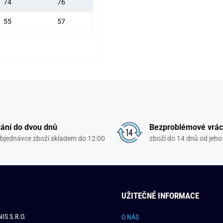
74
76
55
57
ání do dvou dnů
Bezproblémové vrác
objednávce zboží skladem do 12:00
zboží do 14 dnů od jeho 
UŽITEČNÉ INFORMACE
IS S.R.O.
O NÁS