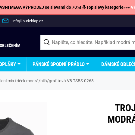
SNI MEGA VÝPRODEJ se slevami do 70%! 🔝Top slevy kategorie»»»
V
info@budchlap.cz
 OBLEČENÍM
OPLŇKY
PÁNSKÉ SPODNÍ PRÁDLO
DÁMSKÉ OBLEČ
lení mix triček modrá/bílá/grafitová V8 TSBS-0268
TROJ
MODRÁ