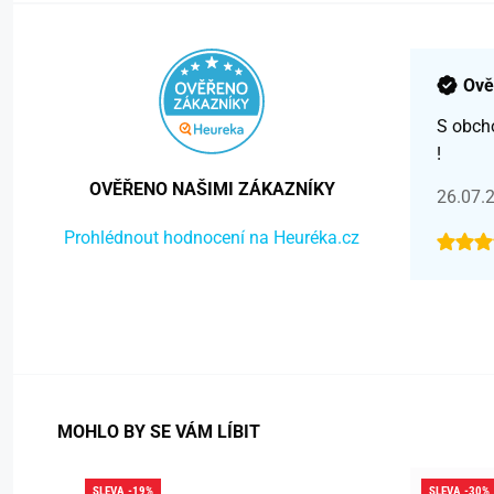
Ově
S obch
!
OVĚŘENO NAŠIMI ZÁKAZNÍKY
26.07.
Prohlédnout hodnocení na Heuréka.cz
MOHLO BY SE VÁM LÍBIT
SLEVA -19%
SLEVA -30%