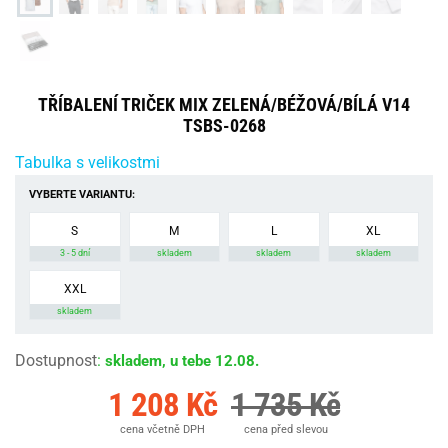
TŘÍBALENÍ TRIČEK MIX ZELENÁ/BÉŽOVÁ/BÍLÁ V14
TSBS-0268
Tabulka s velikostmi
VYBERTE VARIANTU:
S
M
L
XL
3 - 5 dní
skladem
skladem
skladem
XXL
skladem
Dostupnost
:
skladem, u tebe 12.08.
1 208 Kč
1 735 Kč
cena včetně DPH
cena před slevou