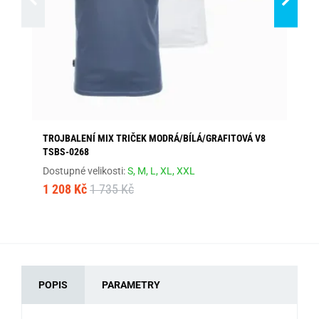
TROJBALENÍ MIX TRIČEK MODRÁ/BÍLÁ/GRAFITOVÁ V8
ST
TSBS-0268
Dos
Dostupné velikosti:
S,
M,
L,
XL,
XXL
61
1 208 Kč
1 735 Kč
POPIS
PARAMETRY