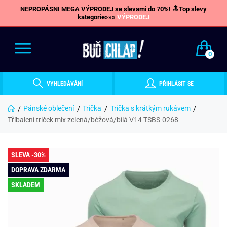
NEPROPÁSNI MEGA VÝPRODEJ se slevami do 70%! 🔝Top slevy
kategorie»»»
VÝPRODEJ
0
VYHLEDÁVÁNÍ
PŘIHLÁSIT SE
Pánské oblečení
Trička
Trička s krátkým rukávem
Tříbalení triček mix zelená/béžová/bílá V14 TSBS-0268
SLEVA -30%
DOPRAVA ZDARMA
SKLADEM