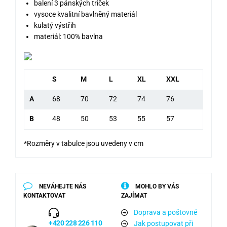
balení 3 pánských triček
vysoce kvalitní bavlněný materiál
kulatý výstřih
materiál: 100% bavlna
S
M
L
XL
XXL
A
68
70
72
74
76
B
48
50
53
55
57
*Rozměry v tabulce jsou uvedeny v cm
NEVÁHEJTE NÁS
MOHLO BY VÁS
KONTAKTOVAT
ZAJÍMAT
Doprava a poštovné
+420 228 226 110
Jak postupovat při