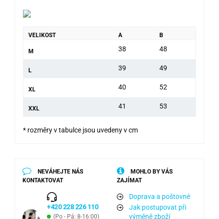
VELIKOST
A
B
38
48
M
39
49
L
40
52
XL
41
53
XXL
* rozměry v tabulce jsou uvedeny v cm
NEVÁHEJTE NÁS
MOHLO BY VÁS
KONTAKTOVAT
ZAJÍMAT
Doprava a poštovné
+420 228 226 110
Jak postupovat při
výměně zboží
(Po - Pá: 8-16:00)