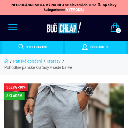
NEPROPÁSNI MEGA VÝPRODEJ se slevami do 70%! 🔝Top slevy
kategorie»»»
VÝPRODEJ
0
VYHLEDÁVÁNÍ
PŘIHLÁSIT SE
Pánské oblečení
Kraťasy
Pohodlné pánské kraťasy v šedé barvě
SLEVA -30%
SKLADEM