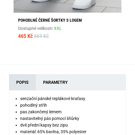
POHODLNÉ ČERNÉ ŠORTKY S LOGEM
BÍ
02
Dostupné velikosti:
XXL
Dos
465 Kč
669 Kč
30
POPIS
PARAMETRY
senzační pánské teplákové kraťasy
pohodlný střih
pas zakončený lemem
nastavitelný pás pomocí šňůrky
dvě přední kapsy bez zipu
materiál: 65% bavlna, 35% polyester