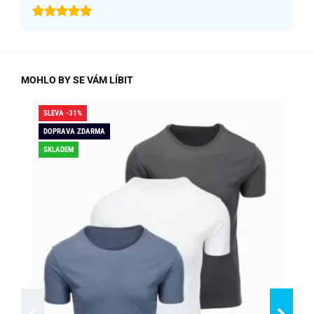
MOHLO BY SE VÁM LÍBIT
SLEVA -31%
SLE
DOPRAVA ZDARMA
DO
SKLADEM
SK