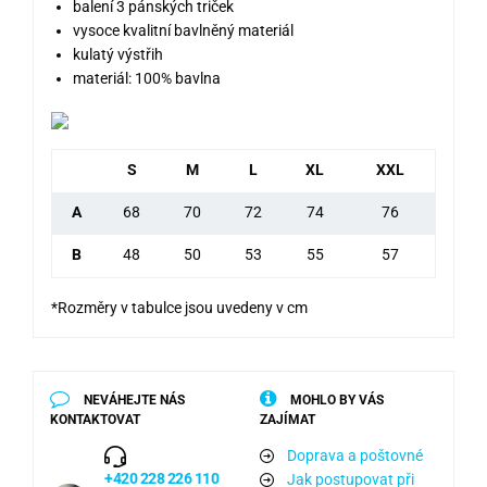
balení 3 pánských triček
vysoce kvalitní bavlněný materiál
kulatý výstřih
materiál: 100% bavlna
S
M
L
XL
XXL
A
68
70
72
74
76
B
48
50
53
55
57
*Rozměry v tabulce jsou uvedeny v cm
NEVÁHEJTE NÁS
MOHLO BY VÁS
KONTAKTOVAT
ZAJÍMAT
Doprava a poštovné
+420 228 226 110
Jak postupovat při