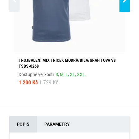
TROJBALENÍ MIX TRIČEK MODRÁ/BÍLÁ/GRAFITOVÁ V8
TR
TSBS-0268
TS
Dostupné velikosti:
S,
M,
L,
XL,
XXL
Dos
1 200 Kč
1 729 Kč
1 
POPIS
PARAMETRY