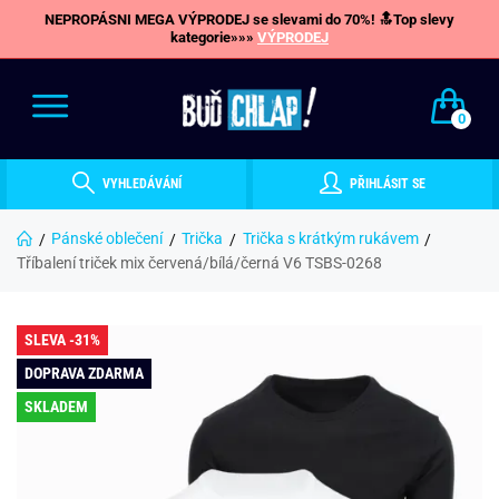
NEPROPÁSNI MEGA VÝPRODEJ se slevami do 70%! 🔝Top slevy
kategorie»»»
VÝPRODEJ
0
VYHLEDÁVÁNÍ
PŘIHLÁSIT SE
Pánské oblečení
Trička
Trička s krátkým rukávem
Tříbalení triček mix červená/bílá/černá V6 TSBS-0268
SLEVA -31%
DOPRAVA ZDARMA
SKLADEM