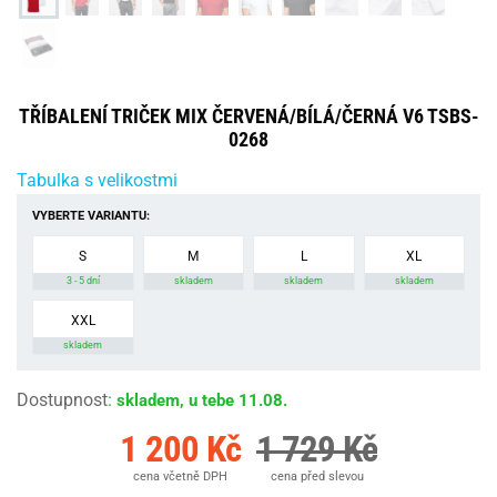
TŘÍBALENÍ TRIČEK MIX ČERVENÁ/BÍLÁ/ČERNÁ V6 TSBS-
0268
Tabulka s velikostmi
VYBERTE VARIANTU:
S
M
L
XL
3 - 5 dní
skladem
skladem
skladem
XXL
skladem
Dostupnost
:
skladem, u tebe 11.08.
1 200 Kč
1 729 Kč
cena včetně DPH
cena před slevou