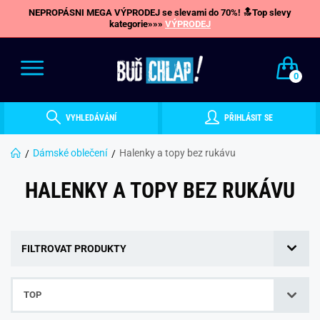
NEPROPÁSNI MEGA VÝPRODEJ se slevami do 70%! 🔝Top slevy
kategorie»»»
VÝPRODEJ
0
VYHLEDÁVÁNÍ
PŘIHLÁSIT SE
Dámské oblečení
Halenky a topy bez rukávu
HALENKY A TOPY BEZ RUKÁVU
FILTROVAT PRODUKTY
TOP