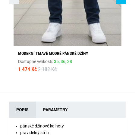
MODERNÍ TMAVĚ MODRÉ PÁNSKÉ DŽÍNY
TR
Dostupné velikosti:
35,
36,
38
Dos
1 474 Kč
2 182 Kč
1 
POPIS
PARAMETRY
pánské džínové kalhoty
pravidelný střih