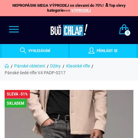
NEPROPÁSNI MEGA VÝPRODEJ se slevami do 70%! 🔝Top slevy
kategorie»»»
VÝPRODEJ
0
VYHLEDÁVÁNÍ
PŘIHLÁSIT SE
Pánské oblečení
Džíny
Klasické rifle
Pánské šedé rifle V4 PADP-0217
SLEVA -51%
SKLADEM