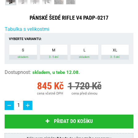
PÁNSKÉ ŠEDÉ RIFLE V4 PADP-0217
Tabulka s velikostmi
VYBERTE VARIANTU:
S
M
L
XL
skladem
3 - 5 dní
skladem
3 - 5 dní
Dostupnost
:
skladem, u tebe 12.08.
845 Kč
1 720 Kč
cena včetně DPH
cena před slevou
PŘIDAT DO KOŠÍKU