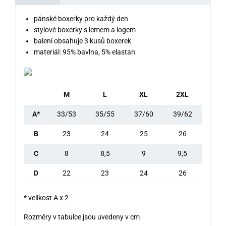
pánské boxerky pro každý den
stylové boxerky s lemem a logem
balení obsahuje 3 kusů boxerek
materiál: 95% bavlna, 5% elastan
M
L
XL
2XL
A*
33/53
35/55
37/60
39/62
B
23
24
25
26
C
8
8,5
9
9,5
D
22
23
24
26
* velikost A x 2
Rozměry v tabulce jsou uvedeny v cm