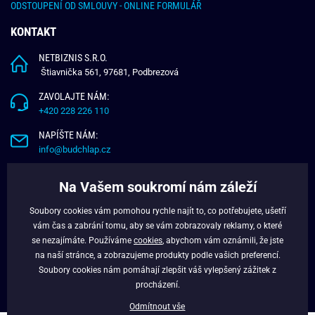
ODSTOUPENÍ OD SMLOUVY - ONLINE FORMULÁŘ
KONTAKT
NETBIZNIS S.R.O.
Štiavnička 561, 97681, Podbrezová
ZAVOLAJTE NÁM:
+420 228 226 110
NAPÍŠTE NÁM:
info@budchlap.cz
UŽITEČNÉ INFORMACE
Na Vašem soukromí nám záleží
O NÁS
Soubory cookies vám pomohou rychle najít to, co potřebujete, ušetří
VĚRNOSTNÍ PROGRAM
vám čas a zabrání tomu, aby se vám zobrazovaly reklamy, o které
BLOG
se nezajímáte. Používáme
cookies
, abychom vám oznámili, že jste
na naší stránce, a zobrazujeme produkty podle vašich preferencí.
FACEBOOK
Soubory cookies nám pomáhají zlepšit váš vylepšený zážitek z
procházení.
Odmítnout vše