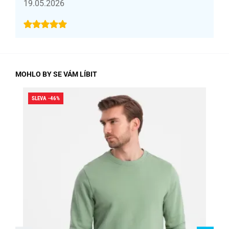
19.05.2026
MOHLO BY SE VÁM LÍBIT
SLEVA -46%
SLE
SK