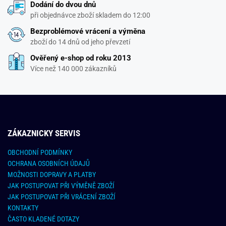
Dodání do dvou dnů
při objednávce zboží skladem do 12:00
Bezproblémové vrácení a výměna
zboží do 14 dnů od jeho převzetí
Ověřený e-shop od roku 2013
Více než 140 000 zákazníků
ZÁKAZNICKY SERVIS
OBCHODNÍ PODMÍNKY
OCHRANA OSOBNÍCH ÚDAJŮ
MOŽNOSTI DOPRAVY A PLATBY
JAK POSTUPOVAT PŘI VÝMĚNĚ ZBOŽÍ
JAK POSTUPOVAT PŘI VRÁCENÍ ZBOŽÍ
KONTAKTY
ČASTO KLADENÉ DOTAZY