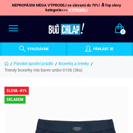
NEPROPÁSNI MEGA VÝPRODEJ se slevami do 70%! 🔝Top slevy
kategorie»»»
VÝPRODEJ
0
VYHLEDÁVÁNÍ
PŘIHLÁSIT SE
Pánské spodní prádlo
Boxerky a trenky
Trendy boxerky mix barev unbo-0106 (3ks)
SLEVA -41%
SKLADEM