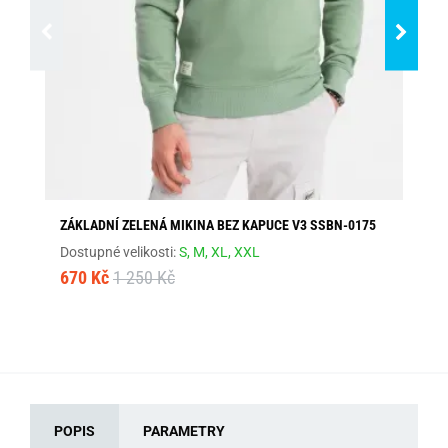
ZÁKLADNÍ ZELENÁ MIKINA BEZ KAPUCE V3 SSBN-0175
ZE
01
Dostupné velikosti:
S,
M,
XL,
XXL
Dos
670 Kč
1 250 Kč
28
POPIS
PARAMETRY