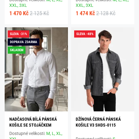
XXL,
3XL
XXL,
3XL
1 470 Kč
2 125 Kč
1 474 Kč
2 128 Kč
SLEVA -31%
SLEVA -48%
DOPRAVA ZDARMA
SKLADEM
NADČASOVÁ BÍLÁ PÁNSKÁ
DŽÍNOVÁ ČERNÁ PÁNSKÁ
KOŠILE SE STOJÁČKEM
KOŠILE V3 SHDS-0115
Dostupné velikosti:
M,
L,
XL,