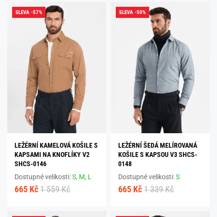
SLEVA -57%
SLEVA -50%
LEŽÉRNÍ KAMELOVÁ KOŠILE S
LEŽÉRNÍ ŠEDÁ MELÍROVANÁ
KAPSAMI NA KNOFLÍKY V2
KOŠILE S KAPSOU V3 SHCS-
SHCS-0146
0148
Dostupné velikosti:
S,
M,
L
Dostupné velikosti:
S
665 Kč
1 559 Kč
665 Kč
1 339 Kč