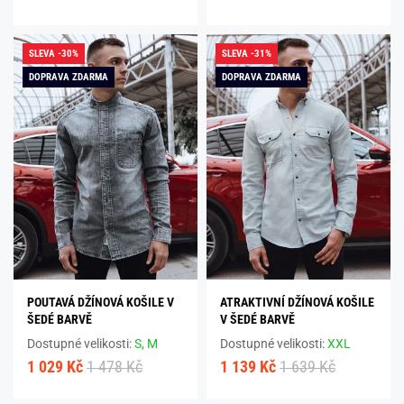
SLEVA -30%
SLEVA -31%
DOPRAVA ZDARMA
DOPRAVA ZDARMA
POUTAVÁ DŽÍNOVÁ KOŠILE V
ATRAKTIVNÍ DŽÍNOVÁ KOŠILE
ŠEDÉ BARVĚ
V ŠEDÉ BARVĚ
Dostupné velikosti:
S,
M
Dostupné velikosti:
XXL
1 029 Kč
1 478 Kč
1 139 Kč
1 639 Kč