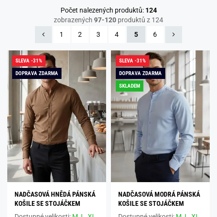
Počet nalezených produktů:
124
zobrazených
97-120
produktů z 124
1
2
3
4
5
6
SLEVA -31%
SLEVA -31%
DOPRAVA ZDARMA
DOPRAVA ZDARMA
SKLADEM
NADČASOVÁ HNĚDÁ PÁNSKÁ
NADČASOVÁ MODRÁ PÁNSKÁ
KOŠILE SE STOJÁČKEM
KOŠILE SE STOJÁČKEM
Dostupné velikosti:
M,
L,
XL,
Dostupné velikosti:
M,
L,
XL,