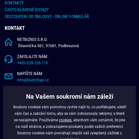
KONTAKTY
ČASTO KLADENÉ DOTAZY
ODSTOUPENÍ OD SMLOUVY - ONLINE FORMULÁŘ
KONTAKT
NETBIZNIS S.R.O.
Štiavnička 561, 97681, Podbrezová
ZAVOLAJTE NÁM:
+420 228 226 110
NAPÍŠTE NÁM:
info@budchlap.cz
UŽITEČNÉ INFORMACE
Na Vašem soukromí nám záleží
O NÁS
Soubory cookies vám pomohou rychle najít to, co potřebujete, ušetří
VĚRNOSTNÍ PROGRAM
vám čas a zabrání tomu, aby se vám zobrazovaly reklamy, o které
BLOG
se nezajímáte. Používáme
cookies
, abychom vám oznámili, že jste
na naší stránce, a zobrazujeme produkty podle vašich preferencí.
FACEBOOK
Soubory cookies nám pomáhají zlepšit váš vylepšený zážitek z