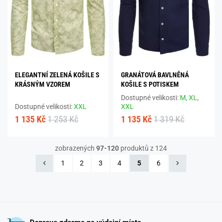
ELEGANTNÍ ZELENÁ KOŠILE S
GRANÁTOVÁ BAVLNĚNÁ
KRÁSNÝM VZOREM
KOŠILE S POTISKEM
Dostupné velikosti:
M,
XL,
Dostupné velikosti:
XXL
XXL
1 135 Kč
1 253 Kč
1 135 Kč
1 319 Kč
zobrazených
97-120
produktů z 124
1
2
3
4
5
6