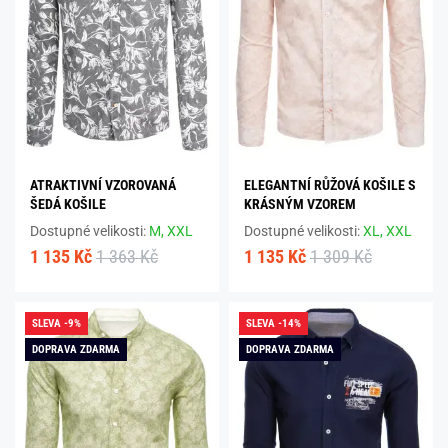
ATRAKTIVNÍ VZOROVANÁ
ELEGANTNÍ RŮŽOVÁ KOŠILE S
ŠEDÁ KOŠILE
KRÁSNÝM VZOREM
Dostupné velikosti:
M,
XXL
Dostupné velikosti:
XL,
XXL
1 135 Kč
1 363 Kč
1 135 Kč
1 309 Kč
SLEVA -9%
SLEVA -14%
DOPRAVA ZDARMA
DOPRAVA ZDARMA