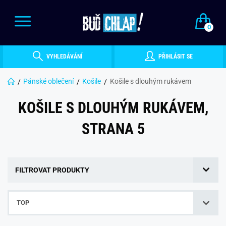
0
VYHLEDÁVÁNÍ
PŘIHLÁSIT SE
Pánské oblečení
Košile
Košile s dlouhým rukávem
KOŠILE S DLOUHÝM RUKÁVEM,
STRANA 5
FILTROVAT PRODUKTY
TOP