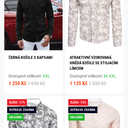
ČERNÁ KOŠILE S KAPSAMI
ATRAKTIVNÍ VZOROVANÁ
HNĚDÁ KOŠILE SE STOJACÍM
LÍMCEM
Dostupné velikosti:
XXL
Dostupné velikosti:
M,
XXL
1 250 Kč
1 690 Kč
1 135 Kč
1 359 Kč
SLEVA -17%
SLEVA -13%
DOPRAVA ZDARMA
DOPRAVA ZDARMA
SKLADEM
SKLADEM