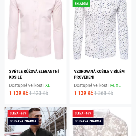
SKLADEM
SVĚTLE RŮŽOVÁ ELEGANTNÍ
VZOROVANÁ KOŠILE V BÍLÉM
KOŠILE
PROVEDENÍ
Dostupné velikosti:
XL
Dostupné velikosti:
M,
XL
1 139 Kč
1 423 Kč
1 139 Kč
1 368 Kč
SLEVA -26%
SLEVA -16%
DOPRAVA ZDARMA
DOPRAVA ZDARMA