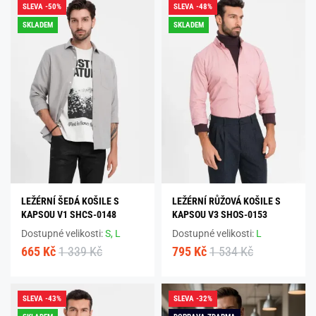
SLEVA -50%
SLEVA -48%
SKLADEM
SKLADEM
LEŽÉRNÍ ŠEDÁ KOŠILE S
LEŽÉRNÍ RŮŽOVÁ KOŠILE S
KAPSOU V1 SHCS-0148
KAPSOU V3 SHOS-0153
Dostupné velikosti:
S,
L
Dostupné velikosti:
L
665 Kč
1 339 Kč
795 Kč
1 534 Kč
SLEVA -43%
SLEVA -32%