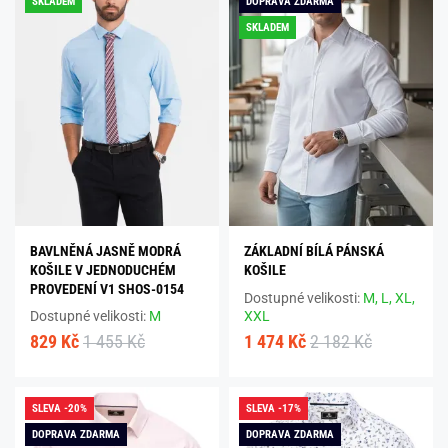
SKLADEM
DOPRAVA ZDARMA
SKLADEM
BAVLNĚNÁ JASNĚ MODRÁ
ZÁKLADNÍ BÍLÁ PÁNSKÁ
KOŠILE V JEDNODUCHÉM
KOŠILE
PROVEDENÍ V1 SHOS-0154
Dostupné velikosti:
M,
L,
XL,
Dostupné velikosti:
M
XXL
829 Kč
1 455 Kč
1 474 Kč
2 182 Kč
SLEVA -20%
SLEVA -17%
DOPRAVA ZDARMA
DOPRAVA ZDARMA