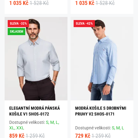
1 035 Kč
1 528 Kč
1 035 Kč
1 528 Kč
SLEVA -32%
SLEVA -42%
SKLADEM
ELEGANTNÍ MODRÁ PÁNSKÁ
MODRÁ KOŠILE S DROBNÝMI
KOŠILE V1 SHOS-0172
PRUHY V2 SHOS-0171
Dostupné velikosti:
S,
M,
L,
XL,
XXL
Dostupné velikosti:
S,
M,
L
859 Kč
1 259 Kč
729 Kč
1 259 Kč