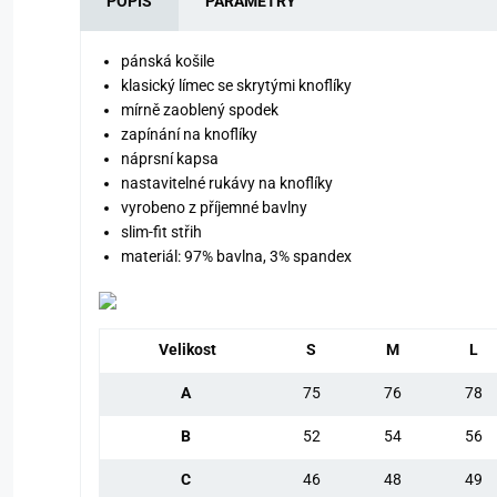
POPIS
PARAMETRY
pánská košile
klasický límec se skrytými knoflíky
mírně zaoblený spodek
zapínání na knoflíky
náprsní kapsa
nastavitelné rukávy na knoflíky
vyrobeno z příjemné bavlny
slim-fit střih
materiál: 97% bavlna, 3% spandex
Velikost
S
M
L
A
75
76
78
B
52
54
56
C
46
48
49