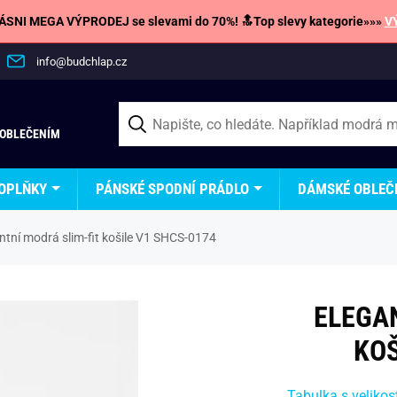
SNI MEGA VÝPRODEJ se slevami do 70%! 🔝Top slevy kategorie»»»
V
info@budchlap.cz
 OBLEČENÍM
OPLŇKY
PÁNSKÉ SPODNÍ PRÁDLO
DÁMSKÉ OBLEČ
ntní modrá slim-fit košile V1 SHCS-0174
ELEGA
KOŠ
Tabulka s velikos