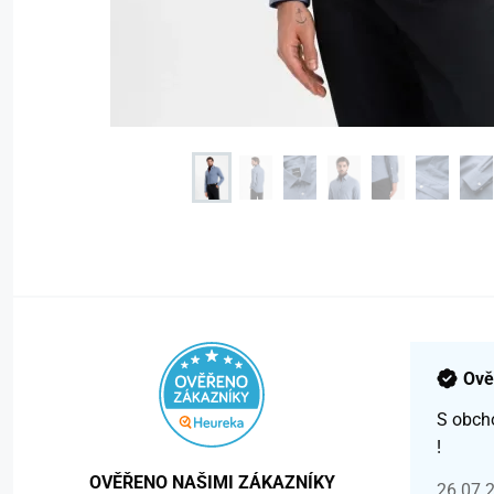
Ově
S obch
!
OVĚŘENO NAŠIMI ZÁKAZNÍKY
26.07.