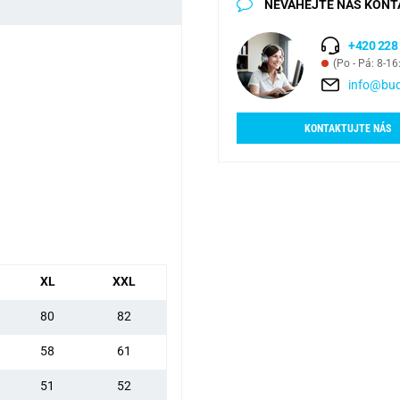
NEVÁHEJTE NÁS KONT
+420 228
(Po - Pá: 8-16
info@bud
KONTAKTUJTE NÁS
XL
XXL
80
82
58
61
51
52