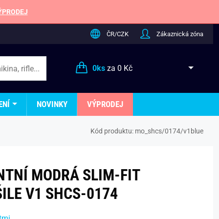
ÝPRODEJ
ČR/CZK
Zákaznická zóna
0
ks
za
0 Kč
ENÍ
NOVINKY
VÝPRODEJ
Kód produktu:
mo_shcs/0174/v1blue
NTNÍ MODRÁ SLIM-FIT
ILE V1 SHCS-0174
tmi