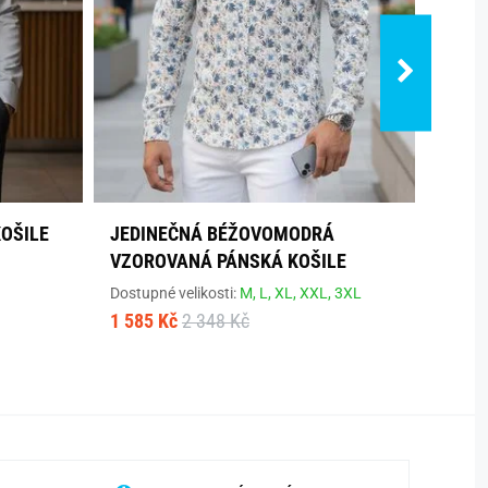
KOŠILE
JEDINEČNÁ BÉŽOVOMODRÁ
BÍLÁ 
VZOROVANÁ PÁNSKÁ KOŠILE
ORIG
Dostupné velikosti:
M,
L,
XL,
XXL,
3XL
Dostup
1 585 Kč
2 348 Kč
1 474