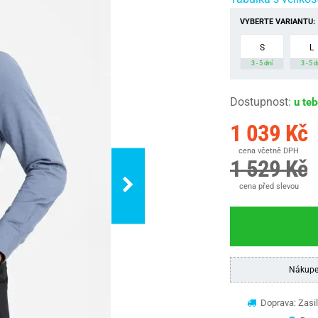
VYBERTE VARIANTU:
S
L
3 - 5 dní
3 - 5 d
Dostupnost
:
u te
1 039 Kč
cena včetně DPH
1 529 Kč
cena před slevou
Nákupe
Doprava: Zasil