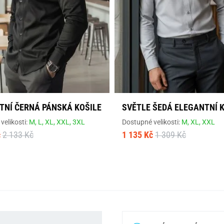
TNÍ ČERNÁ PÁNSKÁ KOŠILE
SVĚTLE ŠEDÁ ELEGANTNÍ 
velikosti:
M,
L,
XL,
XXL,
3XL
Dostupné velikosti:
M,
XL,
XXL
č
2 133 Kč
1 135 Kč
1 309 Kč