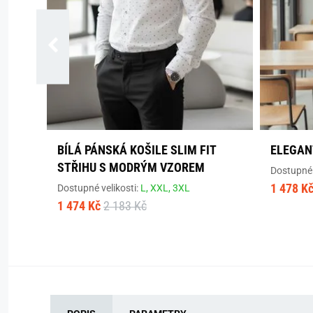
BÍLÁ PÁNSKÁ KOŠILE SLIM FIT
ELEGAN
STŘIHU S MODRÝM VZOREM
Dostupné 
1 478 K
Dostupné velikosti:
L,
XXL,
3XL
1 474 Kč
2 183 Kč