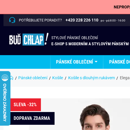
NEPROPÁ
+420 228 226 110
POTŘEBUJETE PORADIT?
po - pá 8:00 - 16:00
STYLOVÉ PÁNSKÉ OBLEČENÍ
E-SHOP S MODERNÍM A STYLOVÝM PÁNSKÝM
PÁNSKÉ OBLEČENÍ
PÁNSKÉ D
Pánské oblečení
Košile
Košile s dlouhým rukávem
Elega
SLEVA -32%
DOPRAVA ZDARMA