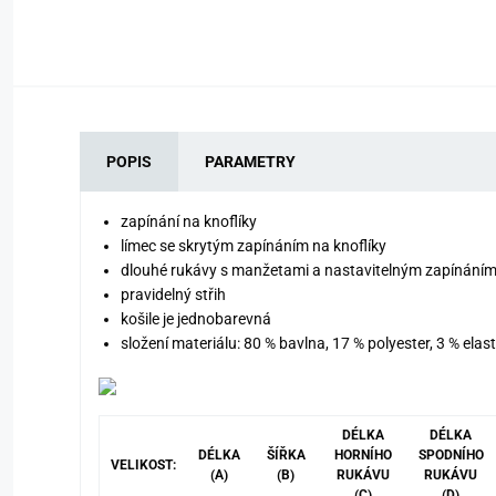
POPIS
PARAMETRY
zapínání na knoflíky
límec se skrytým zapínáním na knoflíky
dlouhé rukávy s manžetami a nastavitelným zapínání
pravidelný střih
košile je jednobarevná
složení materiálu: 80 % bavlna, 17 % polyester, 3 % elas
DÉLKA
DÉLKA
DÉLKA
ŠÍŘKA
HORNÍHO
SPODNÍHO
VELIKOST:
(A)
(B)
RUKÁVU
RUKÁVU
(C)
(D)