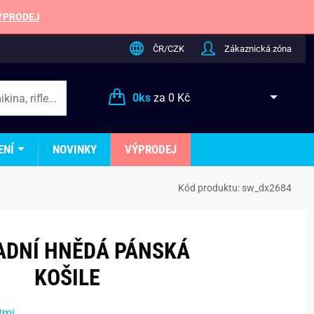
ÝPRODEJ
ČR/CZK
Zákaznická zóna
0
ks
za
0 Kč
ENÍ
NOVINKY
VÝPRODEJ
Kód produktu:
sw_dx2684
ADNÍ HNĚDÁ PÁNSKÁ
KOŠILE
tmi