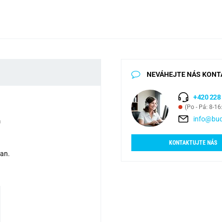
NEVÁHEJTE NÁS KONT
+420 228
(Po - Pá: 8-16
info@bud
m
KONTAKTUJTE NÁS
tan.