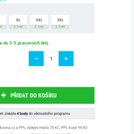
XL
XXL
3XL
ní
3 - 5 dní
3 - 5 dní
3 - 5 dní
be do 3-5 pracovních dnů
PŘIDAT DO KOŠÍKU
m získáte
4 body
do věrnostního programu
kovna.cz a PPL výdejní místa 75 Kč, PPL kurýr 95 Kč