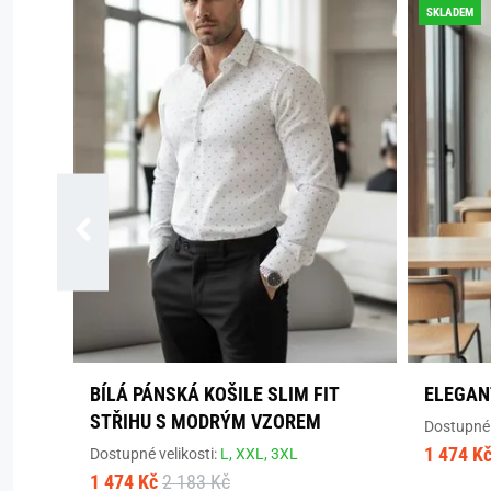
SKLADEM
BÍLÁ PÁNSKÁ KOŠILE SLIM FIT
ELEGAN
STŘIHU S MODRÝM VZOREM
Dostupné 
1 474 K
Dostupné velikosti:
L,
XXL,
3XL
1 474 Kč
2 183 Kč