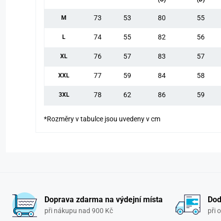
73
53
80
55
M
74
55
82
56
L
76
57
83
57
XL
77
59
84
58
XXL
78
62
86
59
3XL
*Rozměry v tabulce jsou uvedeny v cm
Doprava zdarma na výdejní místa
Dod
při nákupu nad 900 Kč
při 