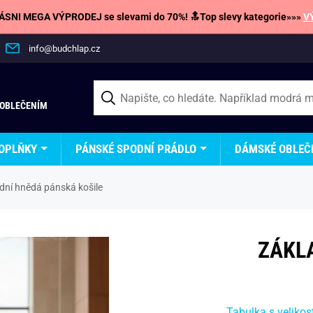
SNI MEGA VÝPRODEJ se slevami do 70%! 🔝Top slevy kategorie»»»
V
info@budchlap.cz
 OBLEČENÍM
OPLŇKY
PÁNSKÉ SPODNÍ PRÁDLO
DÁMSKÉ OBLEČ
dní hnědá pánská košile
ZÁKL
Tabulka s velikos