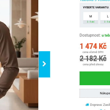
VYBERTE VARIANTU:
M
L
3 - 5 dní
3 - 5 d
Dostupnost
:
u te
1 474 Kč
cena včetně DPH
2 182 Kč
cena před slevou
Nákupe
Doprava: Zasil