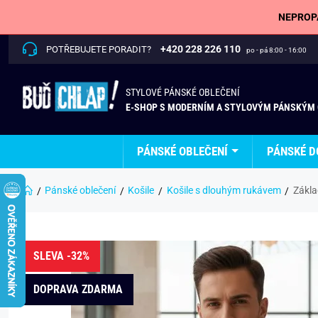
NEPROPÁ
+420 228 226 110
POTŘEBUJETE PORADIT?
po - pá 8:00 - 16:00
STYLOVÉ PÁNSKÉ OBLEČENÍ
E-SHOP S MODERNÍM A STYLOVÝM PÁNSKÝM
PÁNSKÉ OBLEČENÍ
PÁNSKÉ D
Pánské oblečení
Košile
Košile s dlouhým rukávem
Zákla
SLEVA -32%
DOPRAVA ZDARMA