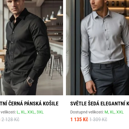
TNÍ ČERNÁ PÁNSKÁ KOŠILE
SVĚTLE ŠEDÁ ELEGANTNÍ 
velikosti:
L,
XL,
XXL,
3XL
Dostupné velikosti:
M,
XL,
XXL
č
2 128 Kč
1 135 Kč
1 309 Kč