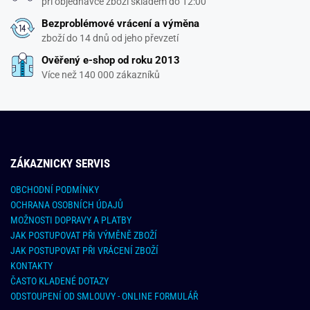
při objednávce zboží skladem do 12:00
Bezproblémové vrácení a výměna
zboží do 14 dnů od jeho převzetí
Ověřený e-shop od roku 2013
Více než 140 000 zákazníků
ZÁKAZNICKY SERVIS
OBCHODNÍ PODMÍNKY
OCHRANA OSOBNÍCH ÚDAJŮ
MOŽNOSTI DOPRAVY A PLATBY
JAK POSTUPOVAT PŘI VÝMĚNĚ ZBOŽÍ
JAK POSTUPOVAT PŘI VRÁCENÍ ZBOŽÍ
KONTAKTY
ČASTO KLADENÉ DOTAZY
ODSTOUPENÍ OD SMLOUVY - ONLINE FORMULÁŘ