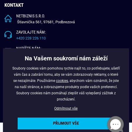
KONTAKT
NETBIZNIS S.R.O.
Štiavnička 561, 97681, Podbrezová
ZAVOLAJTE NÁM:
+420 228 226 110
NAPÍŠTE NÁM:
info@budchlap.cz
Na Vašem soukromí nám záleží
UŽITEČNÉ INFORMACE
Soubory cookies vám pomohou rychle najít to, co potřebujete, ušetří
vám čas a zabrání tomu, aby se vám zobrazovaly reklamy, o které
O NÁS
se nezajímáte. Používáme
cookies
, abychom vám oznámili, že jste
VĚRNOSTNÍ PROGRAM
na naší stránce, a zobrazujeme produkty podle vašich preferencí.
BLOG
Soubory cookies nám pomáhají zlepšit váš vylepšený zážitek z
FACEBOOK
procházení.
Odmítnout vše
PŘIJMOUT VŠE
Copyright © 2024 - Budchlap.cz Všechna práva vyhrazena. webdesign ©