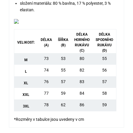
složení materiálu: 80 % bavlna, 17 % polyester, 3 %
elastan.
DÉLKA
DÉLKA
DÉLKA
ŠÍŘKA
HORNÍHO
SPODNÍHO
VELIKOST:
(A)
(B)
RUKÁVU
RUKÁVU
(C)
(D)
73
53
80
55
M
74
55
82
56
L
76
57
83
57
XL
77
59
84
58
XXL
78
62
86
59
3XL
*Rozměry v tabulce jsou uvedeny v cm