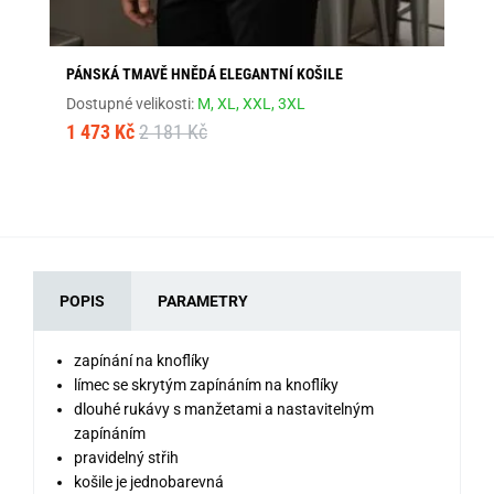
PÁNSKÁ TMAVĚ HNĚDÁ ELEGANTNÍ KOŠILE
LE
Dostupné velikosti:
M,
XL,
XXL,
3XL
Dos
1 473 Kč
2 181 Kč
80
POPIS
PARAMETRY
zapínání na knoflíky
límec se skrytým zapínáním na knoflíky
dlouhé rukávy s manžetami a nastavitelným
zapínáním
pravidelný střih
košile je jednobarevná