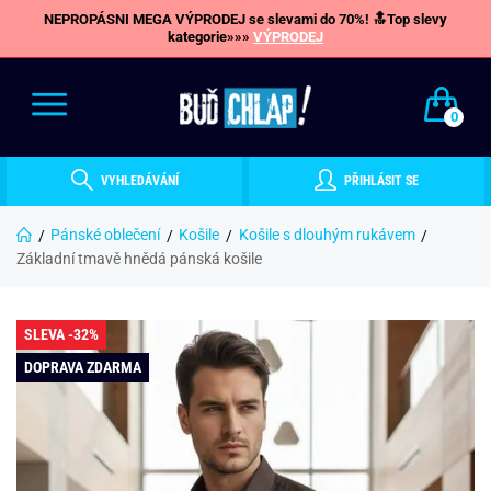
NEPROPÁSNI MEGA VÝPRODEJ se slevami do 70%! 🔝Top slevy
kategorie»»»
VÝPRODEJ
0
VYHLEDÁVÁNÍ
PŘIHLÁSIT SE
Pánské oblečení
Košile
Košile s dlouhým rukávem
Základní tmavě hnědá pánská košile
SLEVA -32%
DOPRAVA ZDARMA