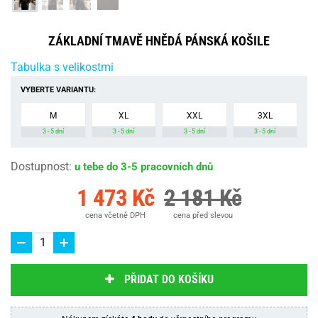
ZÁKLADNÍ TMAVĚ HNĚDÁ PÁNSKÁ KOŠILE
Tabulka s velikostmi
VYBERTE VARIANTU:
M
XL
XXL
3XL
3 - 5 dní
3 - 5 dní
3 - 5 dní
3 - 5 dní
Dostupnost
:
u tebe do 3-5 pracovních dnů
1 473 Kč
2 181 Kč
cena včetně DPH
cena před slevou
PŘIDAT DO KOŠÍKU