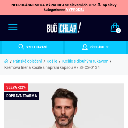
NEPROPÁSNI MEGA VÝPRODEJ se slevami do 70%! 🔝Top slevy
kategorie»»»
VÝPRODEJ
0
VYHLEDÁVÁNÍ
PŘIHLÁSIT SE
Pánské oblečení
Košile
Košile s dlouhým rukávem
Krémová lněná košile s náprsní kapsou V7 SHCS-0134
SLEVA -22%
DOPRAVA ZDARMA