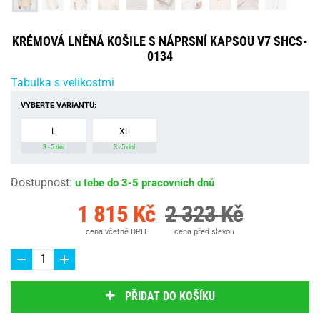
KRÉMOVÁ LNĚNÁ KOŠILE S NÁPRSNÍ KAPSOU V7 SHCS-
0134
Tabulka s velikostmi
VYBERTE VARIANTU:
L
XL
3 - 5 dní
3 - 5 dní
Dostupnost
:
u tebe do 3-5 pracovních dnů
1 815 Kč
2 323 Kč
cena včetně DPH
cena před slevou
PŘIDAT DO KOŠÍKU