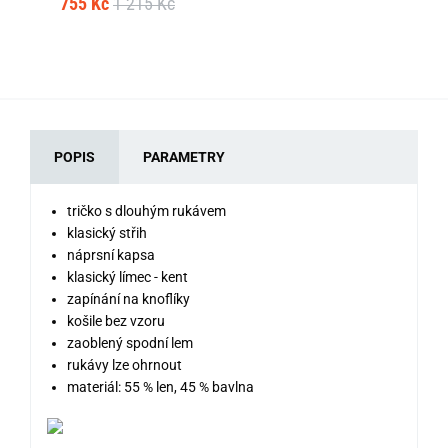
755 Kč
1 215 Kč
1 
POPIS
PARAMETRY
tričko s dlouhým rukávem
klasický střih
náprsní kapsa
klasický límec - kent
zapínání na knoflíky
košile bez vzoru
zaoblený spodní lem
rukávy lze ohrnout
materiál: 55 % len, 45 % bavlna