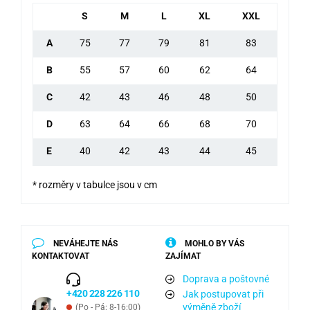
S
M
L
XL
XXL
A
75
77
79
81
83
B
55
57
60
62
64
C
42
43
46
48
50
D
63
64
66
68
70
E
40
42
43
44
45
* rozměry v tabulce jsou v cm
NEVÁHEJTE NÁS
MOHLO BY VÁS
KONTAKTOVAT
ZAJÍMAT
Doprava a poštovné
+420 228 226 110
Jak postupovat při
výměně zboží
(Po - Pá: 8-16:00)