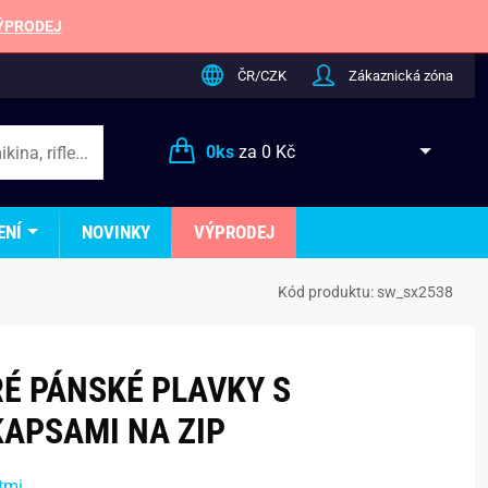
ÝPRODEJ
ČR/CZK
Zákaznická zóna
0
ks
za
0 Kč
ENÍ
NOVINKY
VÝPRODEJ
Kód produktu:
sw_sx2538
É PÁNSKÉ PLAVKY S
KAPSAMI NA ZIP
tmi