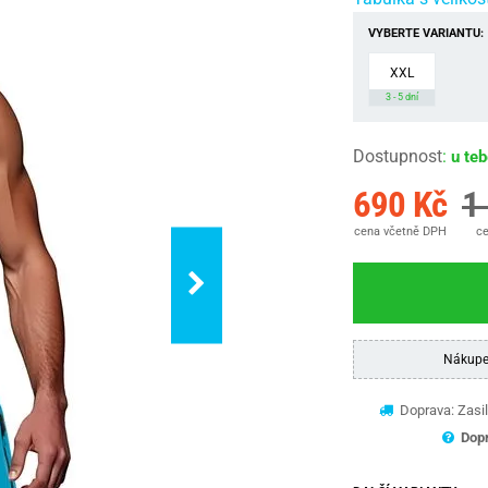
VYBERTE VARIANTU:
XXL
3 - 5 dní
Dostupnost
:
u te
690 Kč
1
cena včetně DPH
ce
Nákupe
Doprava: Zasil
Dopr