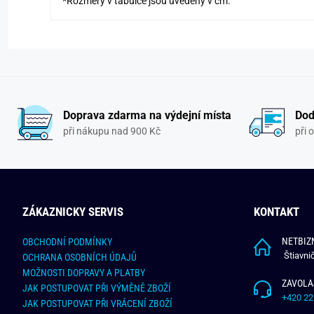
*Rozměry v tabulce jsou uvedeny v cm.
Doprava zdarma na výdejní místa
Dod
při nákupu nad 900 Kč
při 
ZÁKAZNICKY SERVIS
KONTAKT
NETBIZN
OBCHODNÍ PODMÍNKY
Štiavni
OCHRANA OSOBNÍCH ÚDAJŮ
MOŽNOSTI DOPRAVY A PLATBY
ZAVOLA
JAK POSTUPOVAT PŘI VÝMĚNĚ ZBOŽÍ
+420 22
JAK POSTUPOVAT PŘI VRÁCENÍ ZBOŽÍ