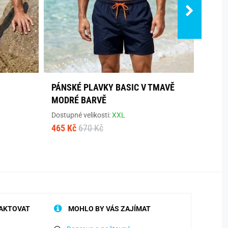
PÁNSKÉ PLAVKY BASIC V TMAVĚ
ZELE
MODRÉ BARVĚ
PALM
Dostupné velikosti:
XXL
Dostup
465 Kč
670 Kč
465 K
AKTOVAT
MOHLO BY VÁS ZAJÍMAT