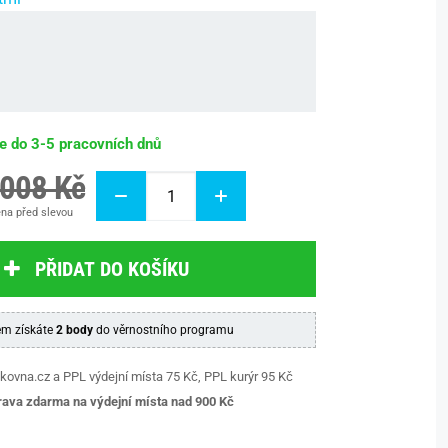
be do 3-5 pracovních dnů
 008 Kč
na před slevou
PŘIDAT DO KOŠÍKU
m získáte
2 body
do věrnostního programu
kovna.cz a PPL výdejní místa 75 Kč, PPL kurýr 95 Kč
ava zdarma na výdejní místa nad 9
00 Kč