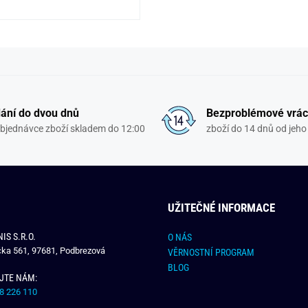
ání do dvou dnů
Bezproblémové vrác
objednávce zboží skladem do 12:00
zboží do 14 dnů od jeho 
UŽITEČNÉ INFORMACE
IS S.R.O.
O NÁS
čka 561, 97681, Podbrezová
VĚRNOSTNÍ PROGRAM
BLOG
JTE NÁM:
8 226 110