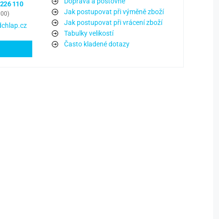
Doprava a poštovné
 226 110
Jak postupovat při výměně zboží
:00)
Jak postupovat při vrácení zboží
chlap.cz
Tabulky velikostí
Často kladené dotazy