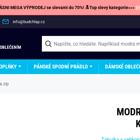
SNI MEGA VÝPRODEJ se slevami do 70%! 🔝Top slevy kategorie»»»
V
info@budchlap.cz
 OBLEČENÍM
OPLŇKY
PÁNSKÉ SPODNÍ PRÁDLO
DÁMSKÉ OBLEČ
a zip
MODR
Tabulka s velikos