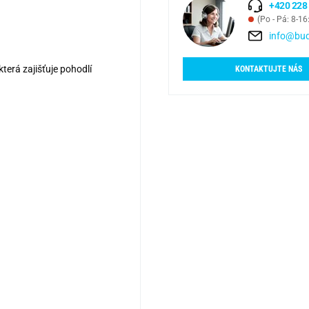
+420 228
(Po - Pá: 8-16
info@bud
která zajišťuje pohodlí
KONTAKTUJTE NÁS