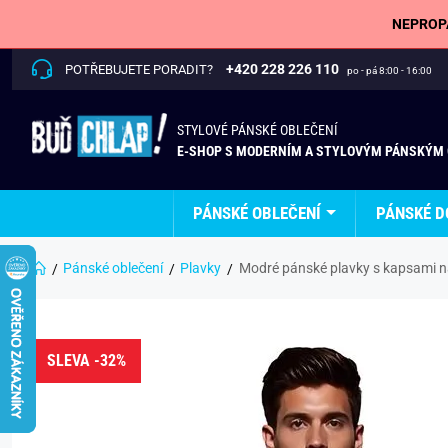
NEPROPÁ
+420 228 226 110
POTŘEBUJETE PORADIT?
po - pá 8:00 - 16:00
STYLOVÉ PÁNSKÉ OBLEČENÍ
E-SHOP S MODERNÍM A STYLOVÝM PÁNSKÝM
PÁNSKÉ OBLEČENÍ
PÁNSKÉ D
Pánské oblečení
Plavky
Modré pánské plavky s kapsami n
SLEVA -32%