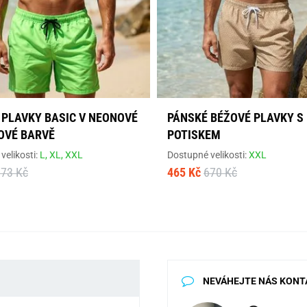
 PLAVKY BASIC V NEONOVÉ
PÁNSKÉ BÉŽOVÉ PLAVKY S
OVÉ BARVĚ
POTISKEM
velikosti:
L,
XL,
XXL
Dostupné velikosti:
XXL
673 Kč
465 Kč
670 Kč
NEVÁHEJTE NÁS KONT