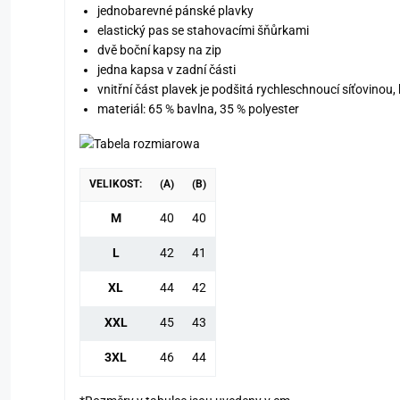
jednobarevné pánské plavky
elastický pas se stahovacími šňůrkami
dvě boční kapsy na zip
jedna kapsa v zadní části
vnitřní část plavek je podšitá rychleschnoucí síťovinou, 
materiál: 65 % bavlna, 35 % polyester
VELIKOST:
(A)
(B)
M
40
40
L
42
41
XL
44
42
XXL
45
43
3XL
46
44