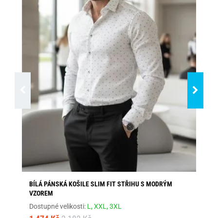
BÍLÁ PÁNSKÁ KOŠILE SLIM FIT STŘIHU S MODRÝM
EL
VZOREM
Dos
Dostupné velikosti:
L,
XXL,
3XL
1 