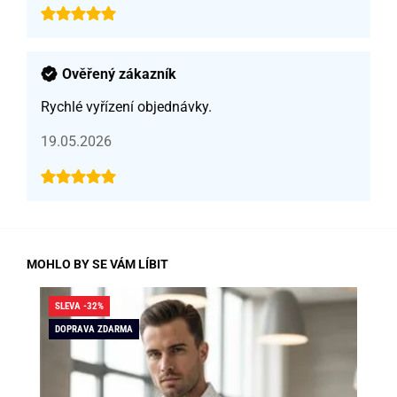
Ověřený zákazník
Rychlé vyřízení objednávky.
19.05.2026
MOHLO BY SE VÁM LÍBIT
SLEVA -32%
SLE
DOPRAVA ZDARMA
DO
SK