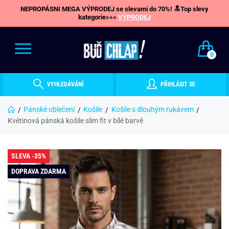
NEPROPÁSNI MEGA VÝPRODEJ se slevami do 70%! 🔝Top slevy
kategorie»»»
VÝPRODEJ
0
VYHLEDÁVÁNÍ
PŘIHLÁSIT SE
Pánské oblečení
Košile
Košile s dlouhým rukávem
Květinová pánská košile slim fit v bílé barvě
SLEVA -35%
DOPRAVA ZDARMA