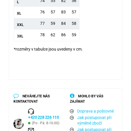
74
55
82
56
L
76
57
83
57
XL
77
59
84
58
XXL
78
62
86
59
3XL
*rozměry v tabulce jsou uvedeny v cm.
NEVÁHEJTE NÁS
MOHLO BY VÁS
KONTAKTOVAT
ZAJÍMAT
Doprava a poštovné
+420 228 226 110
Jak postupovat při
výměně zboží
(Po - Pá: 8-16:00)
Jak postupovat při