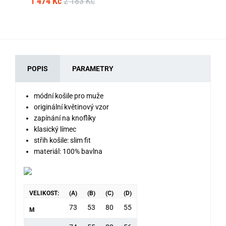
1 474 Kč
2 183 Kč
POPIS
PARAMETRY
módní košile pro muže
originální květinový vzor
zapínání na knoflíky
klasický límec
střih košile: slim fit
materiál: 100% bavlna
VELIKOST:
(A)
(B)
(C)
(D)
73
53
80
55
M