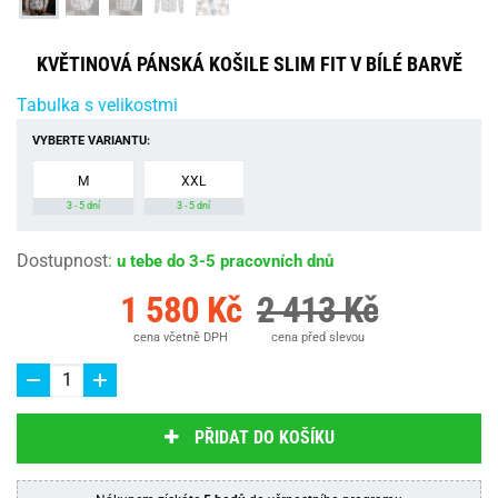
KVĚTINOVÁ PÁNSKÁ KOŠILE SLIM FIT V BÍLÉ BARVĚ
Tabulka s velikostmi
VYBERTE VARIANTU:
M
XXL
3 - 5 dní
3 - 5 dní
Dostupnost
:
u tebe do 3-5 pracovních dnů
1 580 Kč
2 413 Kč
cena včetně DPH
cena před slevou
PŘIDAT DO KOŠÍKU