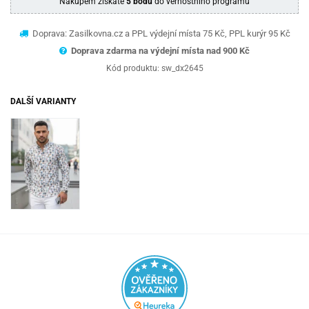
Nákupem získáte
5 bodů
do věrnostního programu
Doprava: Zasilkovna.cz a PPL výdejní místa 75 Kč, PPL kurýr 95 Kč
Doprava zdarma na výdejní místa nad 9
00 Kč
Kód produktu:
sw_dx2645
DALŠÍ VARIANTY