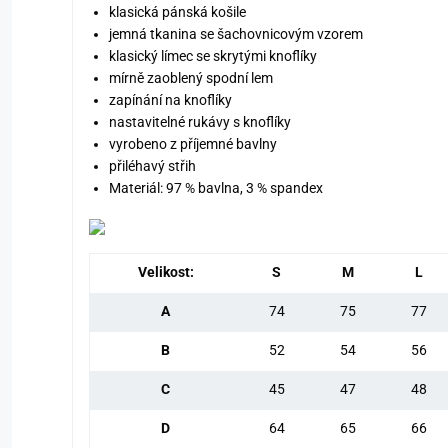
klasická pánská košile
jemná tkanina se šachovnicovým vzorem
klasický límec se skrytými knoflíky
mírně zaoblený spodní lem
zapínání na knoflíky
nastavitelné rukávy s knoflíky
vyrobeno z příjemné bavlny
přiléhavý střih
Materiál: 97 % bavlna, 3 % spandex
Velikost:
S
M
L
A
74
75
77
B
52
54
56
C
45
47
48
D
64
65
66