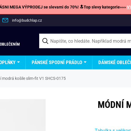
SNI MEGA VÝPRODEJ se slevami do 70%! 🔝Top slevy kategorie»»»
V
info@budchlap.cz
 OBLEČENÍM
OPLŇKY
PÁNSKÉ SPODNÍ PRÁDLO
DÁMSKÉ OBLEČ
 modrá košile slim-fit V1 SHCS-0175
MÓDNÍ M
Tabulka s velikos