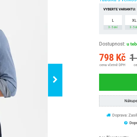
VYBERTE VARIANTU:
L
XL
3 - 5 dní
3 - 5 d
Dostupnost
:
u te
798 Kč
1
cena včetně DPH
ce
Nákupe
Doprava: Zasil
Dopr