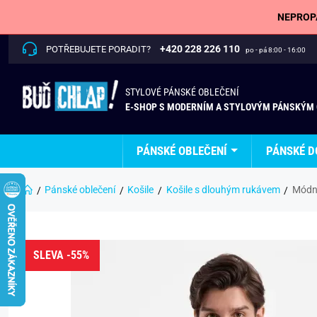
NEPROPÁ
+420 228 226 110
POTŘEBUJETE PORADIT?
po - pá 8:00 - 16:00
STYLOVÉ PÁNSKÉ OBLEČENÍ
E-SHOP S MODERNÍM A STYLOVÝM PÁNSKÝM
PÁNSKÉ OBLEČENÍ
PÁNSKÉ D
Pánské oblečení
Košile
Košile s dlouhým rukávem
Módní
SLEVA -55%