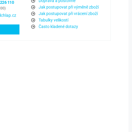
Doprava a poštovné
 226 110
Jak postupovat při výměně zboží
:00)
Jak postupovat při vrácení zboží
chlap.cz
Tabulky velikostí
Často kladené dotazy