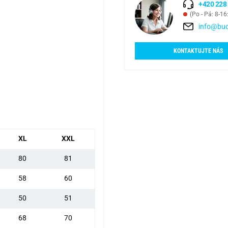
+420 228
(Po - Pá: 8-16
info@bud
KONTAKTUJTE NÁS
XL
XXL
80
81
58
60
50
51
68
70