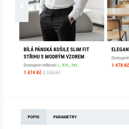
BÍLÁ PÁNSKÁ KOŠILE SLIM FIT
ELEGAN
STŘIHU S MODRÝM VZOREM
Dostupné 
1 478 K
Dostupné velikosti:
L,
XXL,
3XL
1 474 Kč
2 183 Kč
POPIS
PARAMETRY