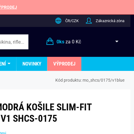
ÝPRODEJ
ČR/CZK
Zákaznická zóna
0
ks
za
0 Kč
ENÍ
NOVINKY
VÝPRODEJ
Kód produktu:
mo_shcs/0175/v1blue
ODRÁ KOŠILE SLIM-FIT
V1 SHCS-0175
tmi