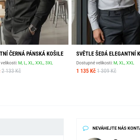
TNÍ ČERNÁ PÁNSKÁ KOŠILE
SVĚTLE ŠEDÁ ELEGANTNÍ 
velikosti:
M,
L,
XL,
XXL,
3XL
Dostupné velikosti:
M,
XL,
XXL
č
2 133 Kč
1 135 Kč
1 309 Kč
NEVÁHEJTE NÁS KONT