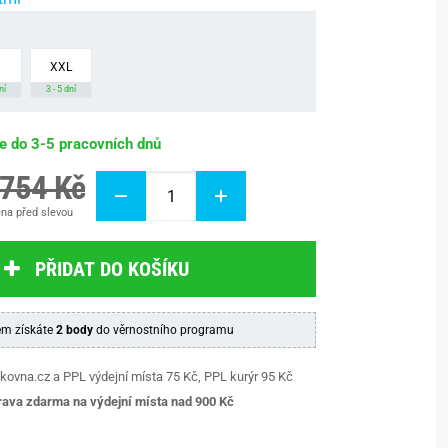
XXL
ní
3 - 5 dní
be do 3-5 pracovních dnů
 754 Kč
na před slevou
PŘIDAT DO KOŠÍKU
m získáte
2 body
do věrnostního programu
kovna.cz a PPL výdejní místa 75 Kč, PPL kurýr 95 Kč
ava zdarma na výdejní místa nad 9
00 Kč