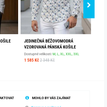
KOŠILE
JEDINEČNÁ BÉŽOVOMODRÁ
BÍLÁ 
VZOROVANÁ PÁNSKÁ KOŠILE
ORIG
Dostupné velikosti:
M,
L,
XL,
XXL,
3XL
Dostup
1 585 Kč
2 348 Kč
1 474
AKTOVAT
MOHLO BY VÁS ZAJÍMAT