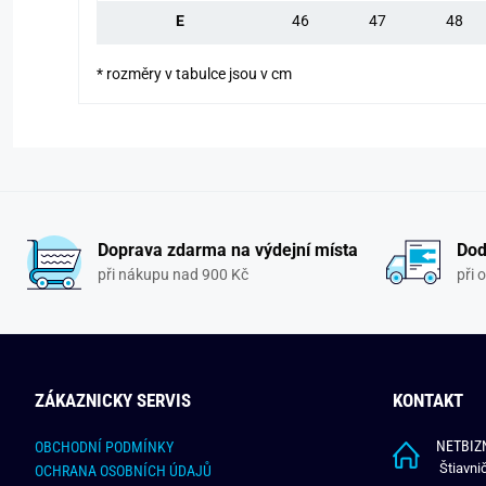
E
46
47
48
* rozměry v tabulce jsou v cm
Doprava zdarma na výdejní místa
Dod
při nákupu nad 900 Kč
při 
ZÁKAZNICKY SERVIS
KONTAKT
NETBIZN
OBCHODNÍ PODMÍNKY
Štiavni
OCHRANA OSOBNÍCH ÚDAJŮ