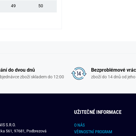
49
50
ání do dvou dnů
Bezproblémové vrác
objednávce zboží skladem do 12:00
zboží do 14 dnů od jeho 
UŽITEČNÉ INFORMACE
IS S.R.O.
O NÁS
čka 561, 97681, Podbrezová
VĚRNOSTNÍ PROGRAM