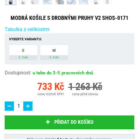
MODRÁ KOŠILE S DROBNÝMI PRUHY V2 SHOS-0171
Tabulka s velikostmi
VYBERTE VARIANTU:
S
M
3 - 5 dní
3 - 5 dní
Dostupnost
:
u tebe do 3-5 pracovních dnů
733 Kč
1 263 Kč
cena včetně DPH
cena před slevou
PŘIDAT DO KOŠÍKU