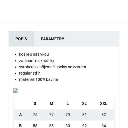
POPIS
PARAMETRY
košile s nášivkou
zapínání na knoflíky
vyrobeno z příjemné bavlny se vzorem
regular střih
materiál: 100% bavlna
S
M
L
XL
XXL
A
75
77
79
81
82
B
55
58
60
62
64