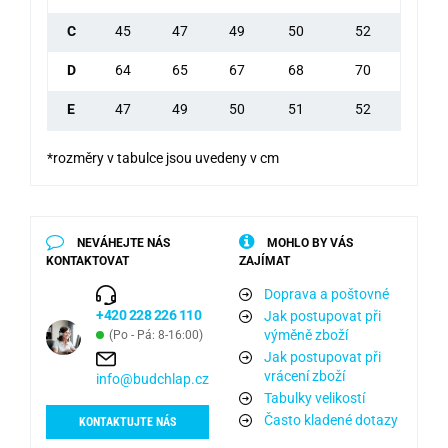
C
45
47
49
50
52
D
64
65
67
68
70
E
47
49
50
51
52
*rozměry v tabulce jsou uvedeny v cm
NEVÁHEJTE NÁS
MOHLO BY VÁS
KONTAKTOVAT
ZAJÍMAT
Doprava a poštovné
+420 228 226 110
Jak postupovat při
výměně zboží
(Po - Pá: 8-16:00)
Jak postupovat při
vrácení zboží
info@budchlap.cz
Tabulky velikostí
Často kladené dotazy
KONTAKTUJTE NÁS