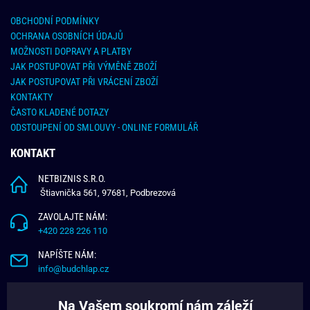
OBCHODNÍ PODMÍNKY
OCHRANA OSOBNÍCH ÚDAJŮ
MOŽNOSTI DOPRAVY A PLATBY
JAK POSTUPOVAT PŘI VÝMĚNĚ ZBOŽÍ
JAK POSTUPOVAT PŘI VRÁCENÍ ZBOŽÍ
KONTAKTY
ČASTO KLADENÉ DOTAZY
ODSTOUPENÍ OD SMLOUVY - ONLINE FORMULÁŘ
KONTAKT
NETBIZNIS S.R.O.
Štiavnička 561, 97681, Podbrezová
ZAVOLAJTE NÁM:
+420 228 226 110
NAPÍŠTE NÁM:
info@budchlap.cz
UŽITEČNÉ INFORMACE
Na Vašem soukromí nám záleží