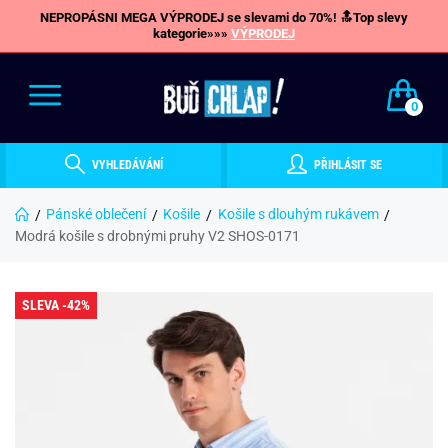
NEPROPÁSNI MEGA VÝPRODEJ se slevami do 70%! 🔝Top slevy
kategorie»»»
VÝPRODEJ
0
VYHLEDÁVÁNÍ
PŘIHLÁSIT SE
Pánské oblečení
Košile
Košile s dlouhým rukávem
Modrá košile s drobnými pruhy V2 SHOS-0171
SLEVA -42%