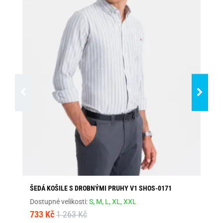
ŠEDÁ KOŠILE S DROBNÝMI PRUHY V1 SHOS-0171
EL
Dostupné velikosti:
S,
M,
L,
XL,
XXL
Dos
733 Kč
1 263 Kč
1 