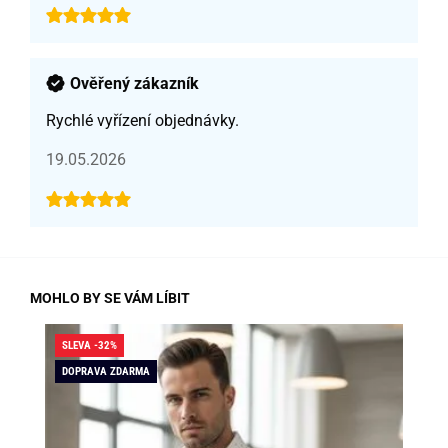
Ověřený zákazník
Rychlé vyřízení objednávky.
19.05.2026
MOHLO BY SE VÁM LÍBIT
SLEVA -32%
SLE
DOPRAVA ZDARMA
DO
SK