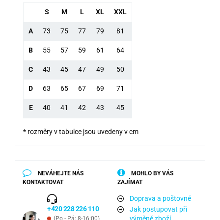
S
M
L
XL
XXL
A
73
75
77
79
81
B
55
57
59
61
64
C
43
45
47
49
50
D
63
65
67
69
71
E
40
41
42
43
45
* rozměry v tabulce jsou uvedeny v cm
NEVÁHEJTE NÁS
MOHLO BY VÁS
KONTAKTOVAT
ZAJÍMAT
Doprava a poštovné
+420 228 226 110
Jak postupovat při
výměně zboží
(Po - Pá: 8-16:00)