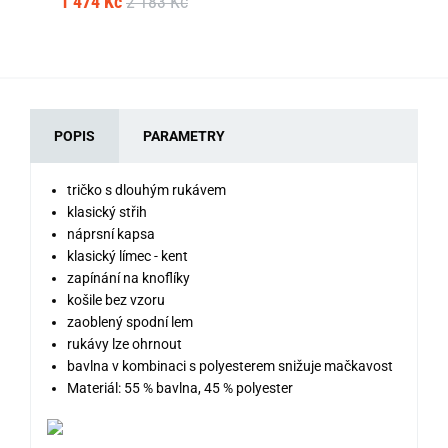
1 474 Kč
2 183 Kč
POPIS
PARAMETRY
tričko s dlouhým rukávem
klasický střih
náprsní kapsa
klasický límec - kent
zapínání na knoflíky
košile bez vzoru
zaoblený spodní lem
rukávy lze ohrnout
bavlna v kombinaci s polyesterem snižuje mačkavost
Materiál: 55 % bavlna, 45 % polyester