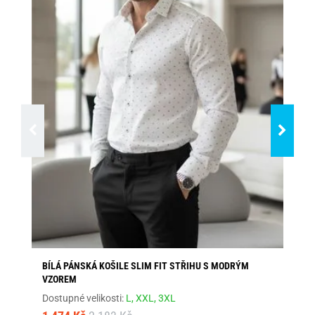
BÍLÁ PÁNSKÁ KOŠILE SLIM FIT STŘIHU S MODRÝM
EL
VZOREM
Dos
Dostupné velikosti:
L,
XXL,
3XL
1 