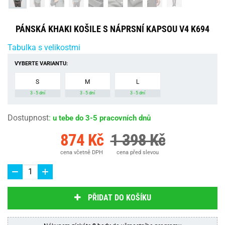
PÁNSKÁ KHAKI KOŠILE S NÁPRSNÍ KAPSOU V4 K694
Tabulka s velikostmi
VYBERTE VARIANTU:
S
M
L
3 - 5 dní
3 - 5 dní
3 - 5 dní
Dostupnost
:
u tebe do 3-5 pracovních dnů
874 Kč
1 398 Kč
cena včetně DPH
cena před slevou
PŘIDAT DO KOŠÍKU