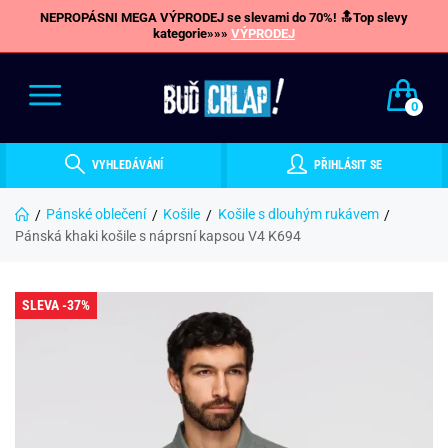
NEPROPÁSNI MEGA VÝPRODEJ se slevami do 70%! 🔝Top slevy
kategorie»»»
VÝPRODEJ
0
VYHLEDÁVÁNÍ
PŘIHLÁSIT SE
Pánské oblečení
Košile
Košile s dlouhým rukávem
Pánská khaki košile s náprsní kapsou V4 K694
SLEVA -37%