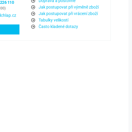
Doprava a poštovné
 226 110
Jak postupovat při výměně zboží
:00)
Jak postupovat při vrácení zboží
chlap.cz
Tabulky velikostí
Často kladené dotazy