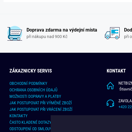
Doprava zdarma na výdejní místa
Dod
při nákupu nad 900 Kč
při 
ZÁKAZNICKY SERVIS
KONTAKT
NETBIZN
OBCHODNÍ PODMÍNKY
Štiavni
OCHRANA OSOBNÍCH ÚDAJŮ
MOŽNOSTI DOPRAVY A PLATBY
ZAVOLA
JAK POSTUPOVAT PŘI VÝMĚNĚ ZBOŽÍ
+420 22
JAK POSTUPOVAT PŘI VRÁCENÍ ZBOŽÍ
KONTAKTY
NAPÍŠT
ČASTO KLADENÉ DOTAZY
info@bu
ODSTOUPENÍ OD SMLOUVY - ONLINE FORMULÁŘ