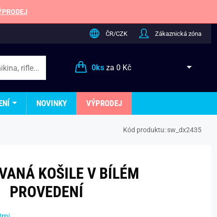
ÝPRODEJ
ČR/CZK
Zákaznická zóna
0
ks
za
0 Kč
ENÍ
NOVINKY
VÝPRODEJ
Kód produktu:
sw_dx2435
VANÁ KOŠILE V BÍLÉM
PROVEDENÍ
tmi