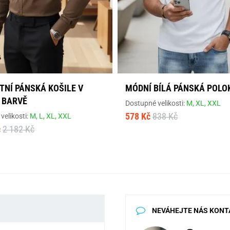
TNÍ PÁNSKÁ KOŠILE V
MÓDNÍ BÍLÁ PÁNSKÁ POLO
 BARVĚ
Dostupné velikosti:
M,
XL,
XXL
578 Kč
838 Kč
velikosti:
M,
L,
XL,
XXL
č
2 182 Kč
NEVÁHEJTE NÁS KONT