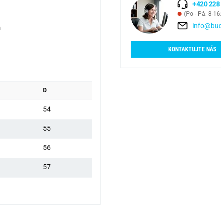
+420 228
(Po - Pá: 8-16
info@bud
m
KONTAKTUJTE NÁS
D
54
55
56
57