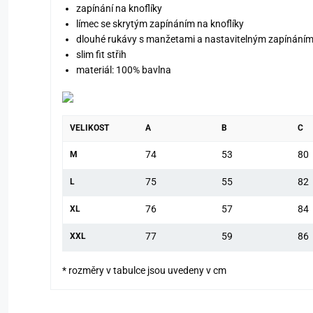
zapínání na knoflíky
límec se skrytým zapínáním na knoflíky
dlouhé rukávy s manžetami a nastavitelným zapínání
slim fit střih
materiál: 100% bavlna
VELIKOST
A
B
C
74
53
80
M
75
55
82
L
76
57
84
XL
77
59
86
XXL
* rozměry v tabulce jsou uvedeny v cm