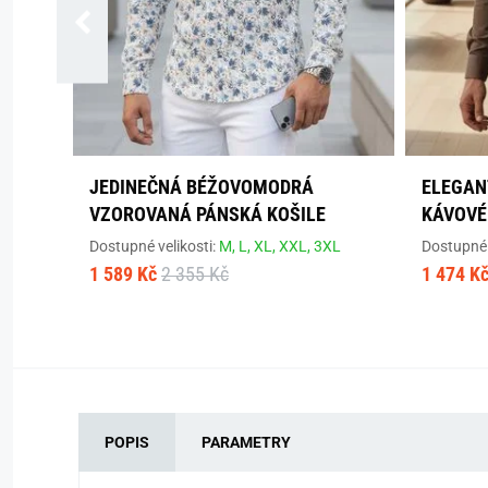
JEDINEČNÁ BÉŽOVOMODRÁ
ELEGAN
VZOROVANÁ PÁNSKÁ KOŠILE
KÁVOVÉ
Dostupné velikosti:
M,
L,
XL,
XXL,
3XL
Dostupné 
1 589 Kč
2 355 Kč
1 474 K
POPIS
PARAMETRY