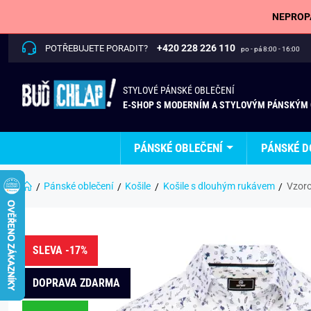
NEPROPÁ
+420 228 226 110
POTŘEBUJETE PORADIT?
po - pá 8:00 - 16:00
STYLOVÉ PÁNSKÉ OBLEČENÍ
E-SHOP S MODERNÍM A STYLOVÝM PÁNSKÝM
PÁNSKÉ OBLEČENÍ
PÁNSKÉ D
Pánské oblečení
Košile
Košile s dlouhým rukávem
Vzoro
SLEVA -17%
DOPRAVA ZDARMA