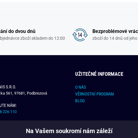
ání do dvou dnů
Bezproblémové vrác
objednávce zboží skladem do 12:00
zboží do 14 dnů od jeho 
UŽITEČNÉ INFORMACE
IS S.R.O.
O NÁS
čka 561, 97681, Podbrezová
VĚRNOSTNÍ PROGRAM
BLOG
JTE NÁM:
8 226 110
E NÁM:
Na Vašem soukromí nám záleží
dchlap.cz