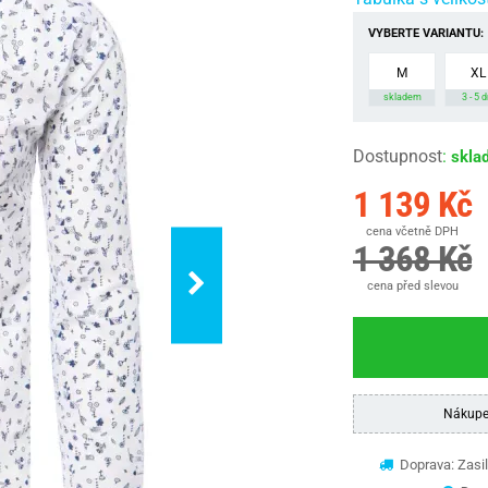
VYBERTE VARIANTU:
M
XL
skladem
3 - 5 d
Dostupnost
:
skla
1 139 Kč
cena včetně DPH
1 368 Kč
cena před slevou
Nákupe
Doprava: Zasil