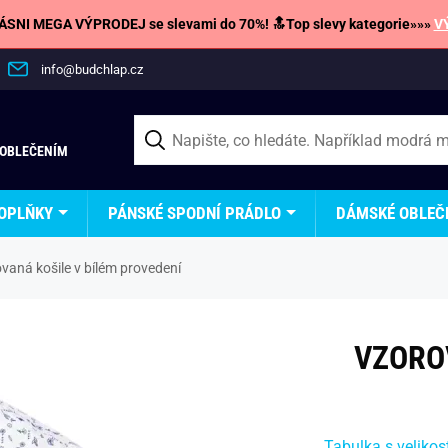
SNI MEGA VÝPRODEJ se slevami do 70%! 🔝Top slevy kategorie»»»
V
info@budchlap.cz
 OBLEČENÍM
OPLŇKY
PÁNSKÉ SPODNÍ PRÁDLO
DÁMSKÉ OBLEČ
vaná košile v bílém provedení
VZORO
Tabulka s velikos