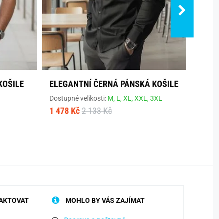
KOŠILE
ELEGANTNÍ ČERNÁ PÁNSKÁ KOŠILE
SVĚT
Dostupné velikosti:
M,
L,
XL,
XXL,
3XL
Dostup
1 478 Kč
2 133 Kč
1 135
AKTOVAT
MOHLO BY VÁS ZAJÍMAT