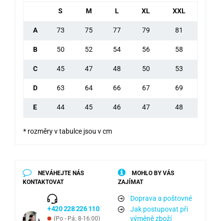
S
M
L
XL
XXL
A
73
75
77
79
81
B
50
52
54
56
58
C
45
47
48
50
53
D
63
64
66
67
69
E
44
45
46
47
48
* rozměry v tabulce jsou v cm
NEVÁHEJTE NÁS
MOHLO BY VÁS
KONTAKTOVAT
ZAJÍMAT
Doprava a poštovné
+420 228 226 110
Jak postupovat při
výměně zboží
(Po - Pá: 8-16:00)