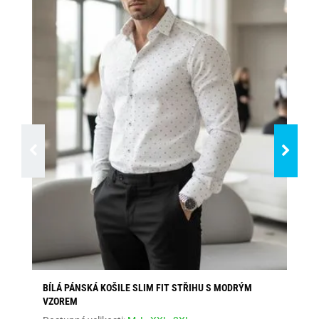
BÍLÁ PÁNSKÁ KOŠILE SLIM FIT STŘIHU S MODRÝM
EL
VZOREM
Dos