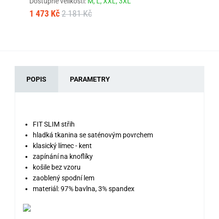
Dostupné velikosti:
M,
L,
XXL,
3XL
1 
1 473 Kč
2 181 Kč
POPIS
PARAMETRY
FIT SLIM střih
hladká tkanina se saténovým povrchem
klasický límec - kent
zapínání na knoflíky
košile bez vzoru
zaoblený spodní lem
materiál: 97% bavlna, 3% spandex