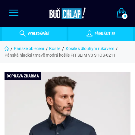
0
VYHLEDÁVÁNÍ
PŘIHLÁSIT SE
Pánské oblečení
Košile
Košile s dlouhým rukávem
Pánská hladká tmavě modrá košile FIT SLIM V3 SHOS-0211
DOPRAVA ZDARMA