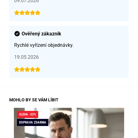
09.07.2026
Ověřený zákazník
Rychlé vyřízení objednávky.
19.05.2026
MOHLO BY SE VÁM LÍBIT
SLEVA -32%
SLE
DOPRAVA ZDARMA
DO
SK