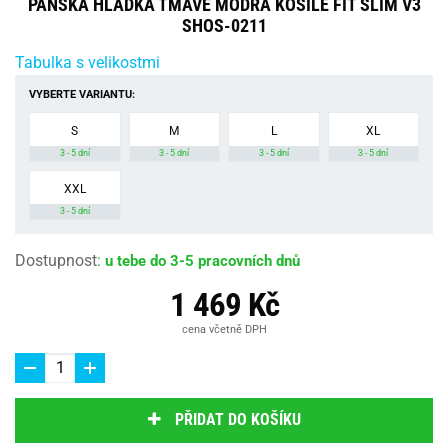
PÁNSKÁ HLADKÁ TMAVĚ MODRÁ KOŠILE FIT SLIM V3
SHOS-0211
Tabulka s velikostmi
VYBERTE VARIANTU:
S
M
L
XL
3 - 5 dní
3 - 5 dní
3 - 5 dní
3 - 5 dní
XXL
3 - 5 dní
Dostupnost
:
u tebe do 3-5 pracovních dnů
1 469 Kč
cena včetně DPH
PŘIDAT DO KOŠÍKU