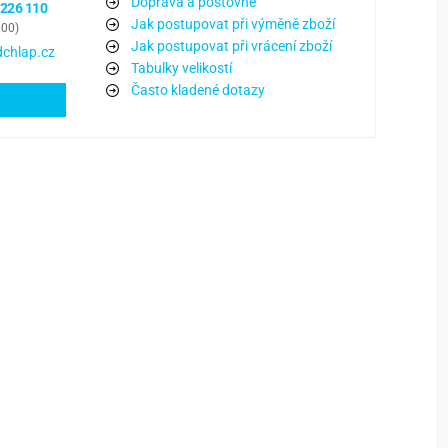
Doprava a poštovné
 226 110
Jak postupovat při výměně zboží
:00)
Jak postupovat při vrácení zboží
chlap.cz
Tabulky velikostí
Často kladené dotazy