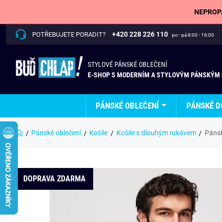
NEPROPÁ
+420 228 226 110
POTŘEBUJETE PORADIT?
po - pá 8:00 - 16:00
STYLOVÉ PÁNSKÉ OBLEČENÍ
E-SHOP S MODERNÍM A STYLOVÝM PÁNSKÝM
PÁNSKÉ OBLEČENÍ
PÁNSKÉ D
Pánské oblečení
Košile
Košile s dlouhým rukávem
Pánsk
DOPRAVA ZDARMA