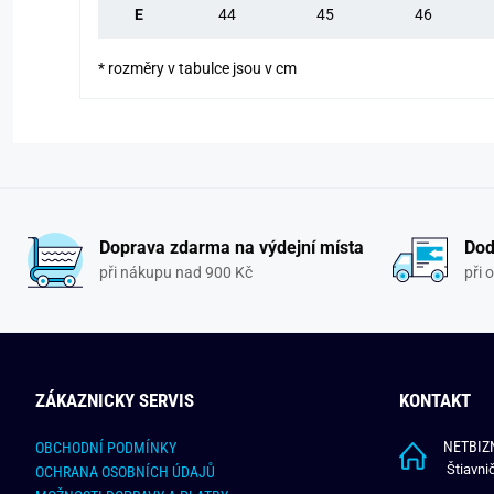
E
44
45
46
* rozměry v tabulce jsou v cm
Doprava zdarma na výdejní místa
Dod
při nákupu nad 900 Kč
při 
ZÁKAZNICKY SERVIS
KONTAKT
NETBIZN
OBCHODNÍ PODMÍNKY
Štiavni
OCHRANA OSOBNÍCH ÚDAJŮ