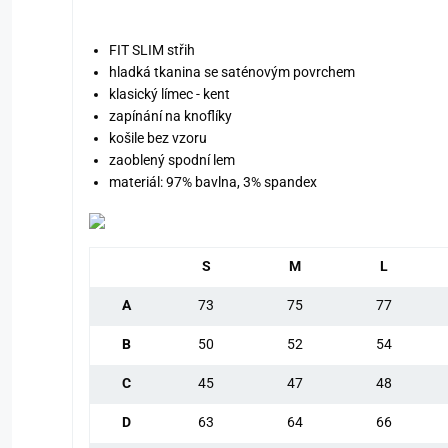
FIT SLIM střih
hladká tkanina se saténovým povrchem
klasický límec - kent
zapínání na knoflíky
košile bez vzoru
zaoblený spodní lem
materiál: 97% bavlna, 3% spandex
S
M
L
A
73
75
77
B
50
52
54
C
45
47
48
D
63
64
66