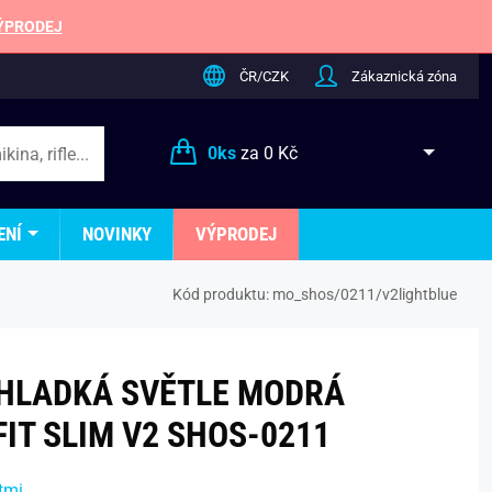
ÝPRODEJ
ČR/CZK
Zákaznická zóna
0
ks
za
0 Kč
ENÍ
NOVINKY
VÝPRODEJ
Kód produktu:
mo_shos/0211/v2lightblue
HLADKÁ SVĚTLE MODRÁ
FIT SLIM V2 SHOS-0211
tmi