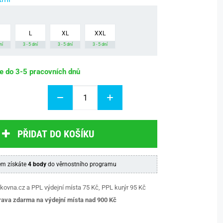
L
XL
XXL
ní
3 - 5 dní
3 - 5 dní
3 - 5 dní
be do 3-5 pracovních dnů
PŘIDAT DO KOŠÍKU
m získáte
4 body
do věrnostního programu
kovna.cz a PPL výdejní místa 75 Kč, PPL kurýr 95 Kč
ava zdarma na výdejní místa nad 9
00 Kč