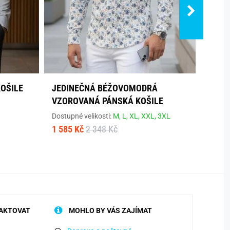
KOŠILE
JEDINEČNÁ BÉŽOVOMODRÁ
BÍLÁ 
VZOROVANÁ PÁNSKÁ KOŠILE
ORIG
Dostupné velikosti:
M,
L,
XL,
XXL,
3XL
Dostup
1 585 Kč
2 348 Kč
1 474
AKTOVAT
MOHLO BY VÁS ZAJÍMAT