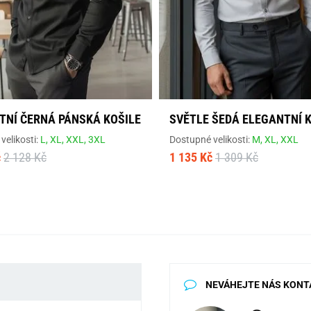
TNÍ ČERNÁ PÁNSKÁ KOŠILE
SVĚTLE ŠEDÁ ELEGANTNÍ 
velikosti:
L,
XL,
XXL,
3XL
Dostupné velikosti:
M,
XL,
XXL
č
2 128 Kč
1 135 Kč
1 309 Kč
NEVÁHEJTE NÁS KONT