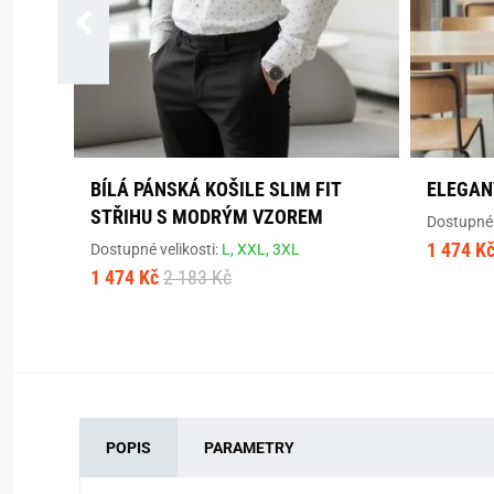
BÍLÁ PÁNSKÁ KOŠILE SLIM FIT
ELEGAN
STŘIHU S MODRÝM VZOREM
Dostupné 
1 474 K
Dostupné velikosti:
L,
XXL,
3XL
1 474 Kč
2 183 Kč
POPIS
PARAMETRY