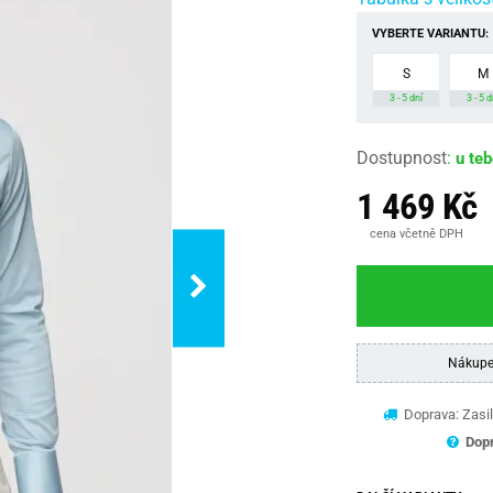
VYBERTE VARIANTU:
S
M
3 - 5 dní
3 - 5 d
Dostupnost
:
u te
1 469 Kč
cena včetně DPH
Nákupe
Doprava: Zasil
Dopr