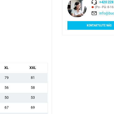
+420 228
(Po - Pá: 8-16
info@bud
KONTAKTUJTE NÁS
XL
XXL
79
81
56
58
50
53
67
69