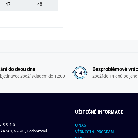
47
48
ání do dvou dnů
Bezproblémové vrác
objednávce zboží skladem do 12:00
zboží do 14 dnů od jeho 
UŽITEČNÉ INFORMACE
IS S.R.O.
O NÁS
čka 561, 97681, Podbrezová
VĚRNOSTNÍ PROGRAM