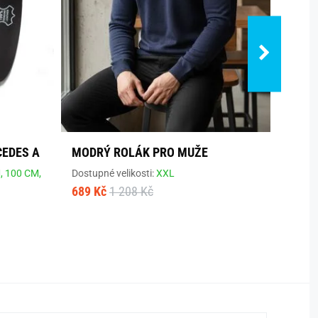
CEDES A
MODRÝ ROLÁK PRO MUŽE
VZDU
,
100 CM,
Dostupné velikosti:
XXL
Dostup
689 Kč
1 208 Kč
120 K