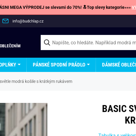
SNI MEGA VÝPRODEJ se slevami do 70%! 🔝Top slevy kategorie»»»
V
info@budchlap.cz
 OBLEČENÍM
OPLŇKY
PÁNSKÉ SPODNÍ PRÁDLO
DÁMSKÉ OBLEČ
 světle modrá košile s krátkým rukávem
BASIC S
KR
Tabulka s velikos