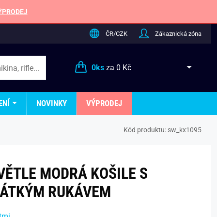
ÝPRODEJ
ČR/CZK
Zákaznická zóna
0
ks
za
0 Kč
ENÍ
NOVINKY
VÝPRODEJ
Kód produktu:
sw_kx1095
VĚTLE MODRÁ KOŠILE S
ÁTKÝM RUKÁVEM
tmi