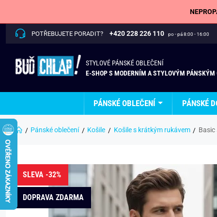
NEPROPÁ
+420 228 226 110
POTŘEBUJETE PORADIT?
po - pá 8:00 - 16:00
STYLOVÉ PÁNSKÉ OBLEČENÍ
E-SHOP S MODERNÍM A STYLOVÝM PÁNSKÝM
PÁNSKÉ OBLEČENÍ
PÁNSKÉ D
Pánské oblečení
Košile
Košile s krátkým rukávem
Basic
SLEVA -32%
DOPRAVA ZDARMA