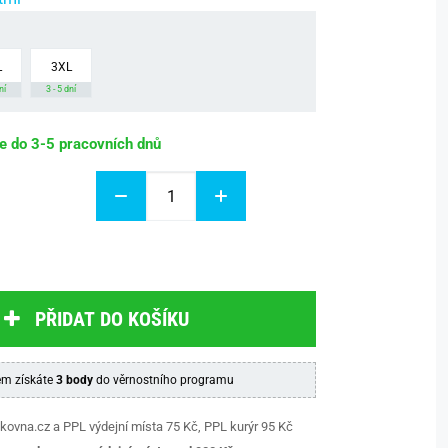
L
3XL
ní
3 - 5 dní
be do 3-5 pracovních dnů
PŘIDAT DO KOŠÍKU
m získáte
3 body
do věrnostního programu
kovna.cz a PPL výdejní místa 75 Kč, PPL kurýr 95 Kč