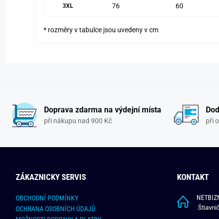
76
60
3XL
* rozměry v tabulce jsou uvedeny v cm
Doprava zdarma na výdejní místa
Dod
při nákupu nad 900 Kč
při 
ZÁKAZNICKY SERVIS
KONTAKT
NETBIZN
OBCHODNÍ PODMÍNKY
Štiavni
OCHRANA OSOBNÍCH ÚDAJŮ