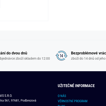
ání do dvou dnů
Bezproblémové vrác
objednávce zboží skladem do 12:00
zboží do 14 dnů od jeho 
UŽITEČNÉ INFORMACE
IS S.R.O.
O NÁS
čka 561, 97681, Podbrezová
VĚRNOSTNÍ PROGRAM