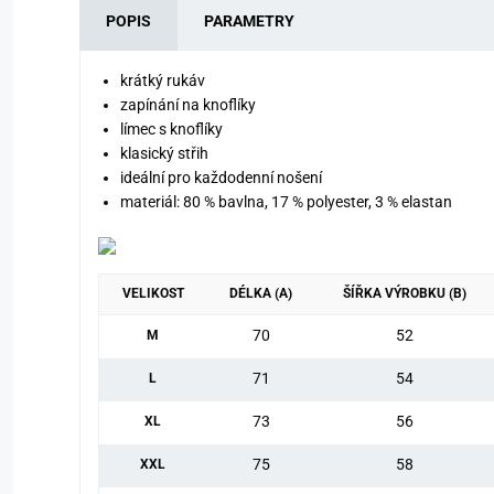
POPIS
PARAMETRY
krátký rukáv
zapínání na knoflíky
límec s knoflíky
klasický střih
ideální pro každodenní nošení
materiál: 80 % bavlna, 17 % polyester, 3 % elastan
VELIKOST
DÉLKA (A)
ŠÍŘKA VÝROBKU (B)
70
52
M
71
54
L
73
56
XL
75
58
XXL