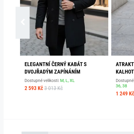
ELEGANTNÍ ČERNÝ KABÁT S
ATRAKT
DVOJŘADÝM ZAPÍNÁNÍM
KALHOT
Dostupné velikosti:
M,
L,
XL
Dostupné 
36,
38
2 593 Kč
3 013 Kč
1 249 K