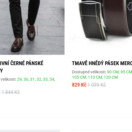
IVNÍ ČERNÉ PÁNSKÉ
TMAVĚ HNĚDÝ PÁSEK MER
Y
Dostupné velikosti:
90 CM,
95 CM
105 CM,
110 CM,
120 CM
velikosti:
29,
30,
31,
32,
33,
34,
829 Kč
1 039 Kč
č
1 844 Kč