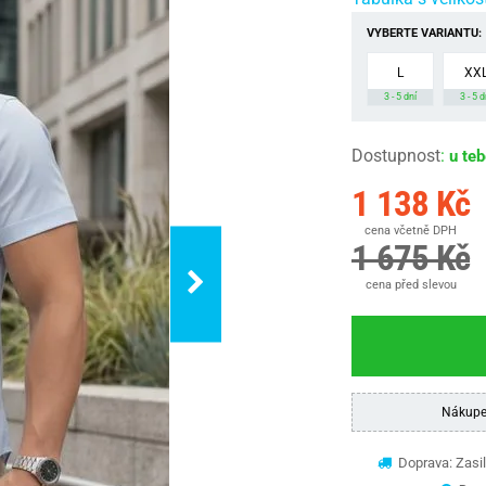
VYBERTE VARIANTU:
L
XX
3 - 5 dní
3 - 5 d
Dostupnost
:
u te
1 138 Kč
cena včetně DPH
1 675 Kč
cena před slevou
Nákupe
Doprava: Zasil