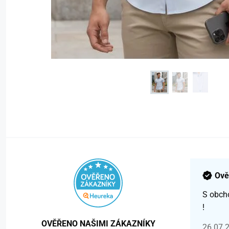
Ově
S obch
!
OVĚŘENO NAŠIMI ZÁKAZNÍKY
26.07.