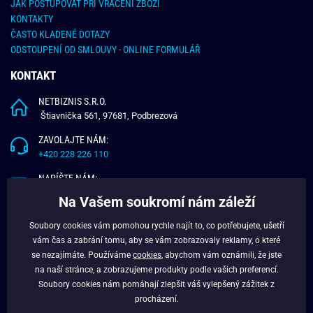
JAK POSTUPOVAT PŘI VRÁCENÍ ZBOŽÍ
KONTAKTY
ČASTO KLADENÉ DOTAZY
ODSTOUPENÍ OD SMLOUVY - ONLINE FORMULÁŘ
KONTAKT
NETBIZNIS S.R.O.
Štiavnička 561, 97681, Podbrezová
ZAVOLAJTE NÁM:
+420 228 226 110
NAPÍŠTE NÁM:
info@budchlap.cz
Na Vašem soukromí nám záleží
UŽITEČNÉ INFORMACE
Soubory cookies vám pomohou rychle najít to, co potřebujete, ušetří
vám čas a zabrání tomu, aby se vám zobrazovaly reklamy, o které
O NÁS
se nezajímáte. Používáme
cookies
, abychom vám oznámili, že jste
VĚRNOSTNÍ PROGRAM
na naší stránce, a zobrazujeme produkty podle vašich preferencí.
BLOG
Soubory cookies nám pomáhají zlepšit váš vylepšený zážitek z
FACEBOOK
procházení.