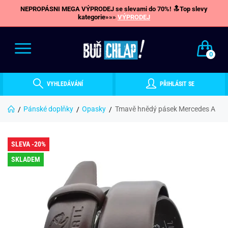
NEPROPÁSNI MEGA VÝPRODEJ se slevami do 70%! 🔝Top slevy
kategorie»»»
VÝPRODEJ
0
VYHLEDÁVÁNÍ
PŘIHLÁSIT SE
Pánské doplňky
Opasky
Tmavě hnědý pásek Mercedes A
SLEVA -20%
SKLADEM