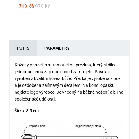
66
719 Kč
979 Kč
POPIS
PARAMETRY
Kožený opasek s automatickou přezkou, který si díky
jednoduchému zapínání ihned zamilujete. Pásek je
vyroben z kvalitní hovězí kůže. Přezka je vyrobena z oceli
a je ozdobena zajímavým detailem. Na konci opasku
najdete logo výrobce. Je vhodný na běžně nošení, ale i na
společenské události.
Šířka: 3,5 cm.