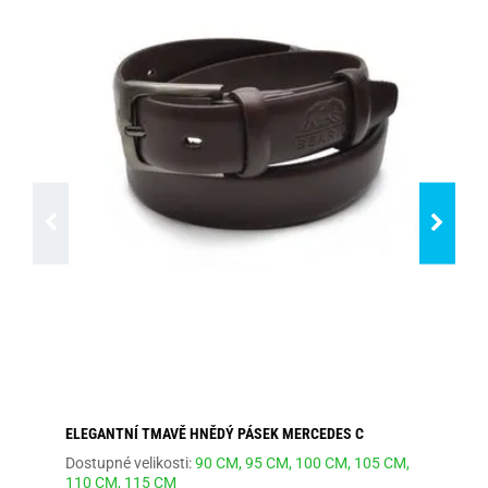
ELEGANTNÍ TMAVĚ HNĚDÝ PÁSEK MERCEDES C
MÓ
Dostupné velikosti:
90 CM,
95 CM,
100 CM,
105 CM,
Dos
110 CM,
115 CM