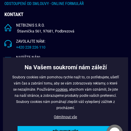
ODSTOUPENÍ OD SMLOUVY - ONLINE FORMULÁŘ
KONTAKT
NETBIZNIS S.R.O.
Štiavnička 561, 97681, Podbrezová
ZAVOLAJTE NÁM:
+420 228 226 110
NAPÍŠTE NÁM:
info@budchlap.cz
Na Vašem soukromí nám záleží
UŽITEČNÉ INFORMACE
Soubory cookies vám pomohou rychle najít to, co potřebujete, ušetří
vám čas a zabrání tomu, aby se vám zobrazovaly reklamy, o které
O NÁS
se nezajímáte. Používáme
cookies
, abychom vám oznámili, že jste
VĚRNOSTNÍ PROGRAM
na naší stránce, a zobrazujeme produkty podle vašich preferencí.
BLOG
Soubory cookies nám pomáhají zlepšit váš vylepšený zážitek z
FACEBOOK
procházení.
Odmítnout vše