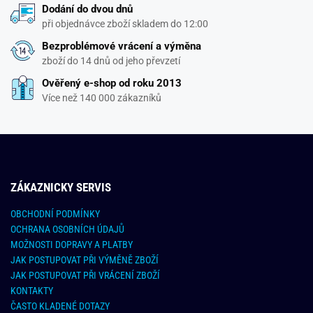
Dodání do dvou dnů
při objednávce zboží skladem do 12:00
Bezproblémové vrácení a výměna
zboží do 14 dnů od jeho převzetí
Ověřený e-shop od roku 2013
Více než 140 000 zákazníků
ZÁKAZNICKY SERVIS
OBCHODNÍ PODMÍNKY
OCHRANA OSOBNÍCH ÚDAJŮ
MOŽNOSTI DOPRAVY A PLATBY
JAK POSTUPOVAT PŘI VÝMĚNĚ ZBOŽÍ
JAK POSTUPOVAT PŘI VRÁCENÍ ZBOŽÍ
KONTAKTY
ČASTO KLADENÉ DOTAZY