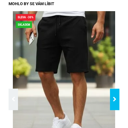
MOHLO BY SE VÁM LÍBIT
SLEVA -30%
SLE
SKLADEM