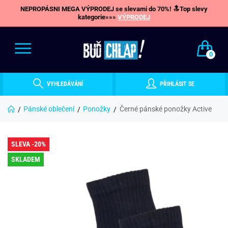
NEPROPÁSNI MEGA VÝPRODEJ se slevami do 70%! 🔝Top slevy
kategorie»»»
VÝPRODEJ
0
VYHLEDÁVÁNÍ
PŘIHLÁSIT SE
Pánské oblečení
Ponožky
Černé pánské ponožky Active
SLEVA -20%
SKLADEM