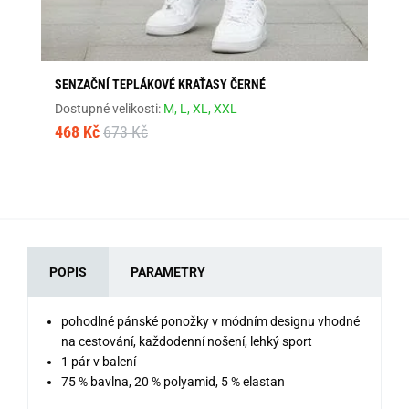
SENZAČNÍ TEPLÁKOVÉ KRAŤASY ČERNÉ
TR
SR
Dostupné velikosti:
M,
L,
XL,
XXL
Dos
468 Kč
673 Kč
64
POPIS
PARAMETRY
pohodlné pánské ponožky v módním designu vhodné
na cestování, každodenní nošení, lehký sport
1 pár v balení
75 % bavlna, 20 % polyamid, 5 % elastan