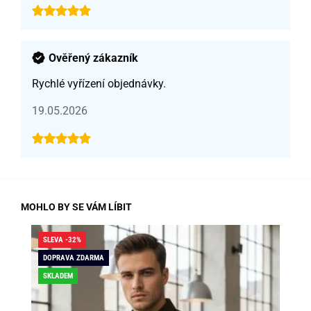
Ověřený zákazník
Rychlé vyřízení objednávky.
19.05.2026
MOHLO BY SE VÁM LÍBIT
SLEVA -32%
SLE
DOPRAVA ZDARMA
DO
SKLADEM