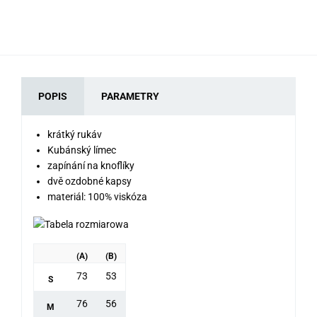
POPIS
PARAMETRY
krátký rukáv
Kubánský límec
zapínání na knoflíky
dvě ozdobné kapsy
materiál: 100% viskóza
(A)
(B)
73
53
S
76
56
M