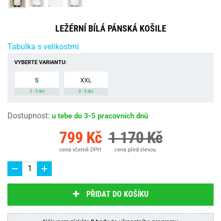
LEŽÉRNÍ BÍLÁ PÁNSKÁ KOŠILE
Tabulka s velikostmi
VYBERTE VARIANTU:
S
XXL
3 - 5 dní
3 - 5 dní
Dostupnost
:
u tebe do 3-5 pracovních dnů
799 Kč
1 170 Kč
cena včetně DPH
cena před slevou
PŘIDAT DO KOŠÍKU