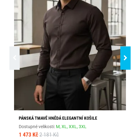
PÁNSKÁ TMAVĚ HNĚDÁ ELEGANTNÍ KOŠILE
ZÁ
Dostupné velikosti:
M,
XL,
XXL,
3XL
Dos
1 473 Kč
2 181 Kč
1 