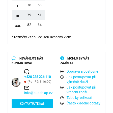
78
58
L
79
61
XL
82
64
XXL
* rozměry v tabulce jsou uvedeny v cm
NEVÁHEJTE NÁS
MOHLO BY VÁS
KONTAKTOVAT
ZAJÍMAT
Doprava a poštovné
+420 228 226 110
Jak postupovat při
výměně zboží
(Po - Pá: 8-16:00)
Jak postupovat při
vrácení zboží
info@budchlap.cz
Tabulky velikostí
Často kladené dotazy
KONTAKTUJTE NÁS