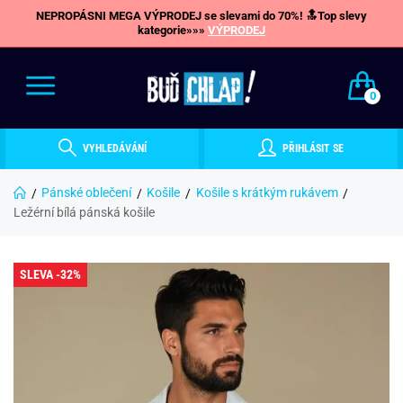
NEPROPÁSNI MEGA VÝPRODEJ se slevami do 70%! 🔝Top slevy
kategorie»»»
VÝPRODEJ
0
VYHLEDÁVÁNÍ
PŘIHLÁSIT SE
Pánské oblečení
Košile
Košile s krátkým rukávem
Ležérní bílá pánská košile
SLEVA -32%