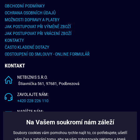
OBCHODNÍ PODMÍNKY
OCHRANA OSOBNÍCH ÚDAJŮ
MOŽNOSTI DOPRAVY A PLATBY
JAK POSTUPOVAT PŘI VÝMĚNĚ ZBOŽÍ
JAK POSTUPOVAT PŘI VRÁCENÍ ZBOŽÍ
KONTAKTY
ČASTO KLADENÉ DOTAZY
ODSTOUPENÍ OD SMLOUVY - ONLINE FORMULÁŘ
KONTAKT
NETBIZNIS S.R.O.
Štiavnička 561, 97681, Podbrezová
ZAVOLAJTE NÁM:
+420 228 226 110
NAPÍŠTE NÁM:
info@budchlap.cz
Na Vašem soukromí nám záleží
UŽITEČNÉ INFORMACE
Soubory cookies vám pomohou rychle najít to, co potřebujete, ušetří
vám čas a zabrání tomu, aby se vám zobrazovaly reklamy, o které