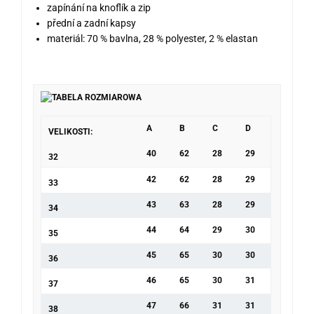
zapínání na knoflík a zip
přední a zadní kapsy
materiál: 70 % bavlna, 28 % polyester, 2 % elastan
A
B
C
D
VELIKOSTI:
40
62
28
29
32
42
62
28
29
33
43
63
28
29
34
44
64
29
30
35
45
65
30
30
36
46
65
30
31
37
47
66
31
31
38