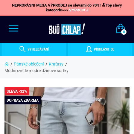
NEPROPÁSNI MEGA VÝPRODEJ se slevami do 70%! 🔝Top slevy
kategorie»»»
VÝPRODEJ
0
VYHLEDÁVÁNÍ
PŘIHLÁSIT SE
Pánské oblečení
Kraťasy
Módní světle modré džínové šortky
SLEVA -32%
DOPRAVA ZDARMA