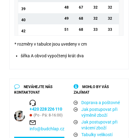
48
67
32
32
39
49
68
32
32
40
51
68
33
33
42
* rozměry v tabulce jsou uvedeny v cm
šířka A obvod vypočtený krát dva
NEVÁHEJTE NÁS
MOHLO BY VÁS
KONTAKTOVAT
ZAJÍMAT
Doprava a poštovné
+420 228 226 110
Jak postupovat při
výměně zboží
(Po - Pá: 8-16:00)
Jak postupovat při
vrácení zboží
info@budchlap.cz
Tabulky velikostí