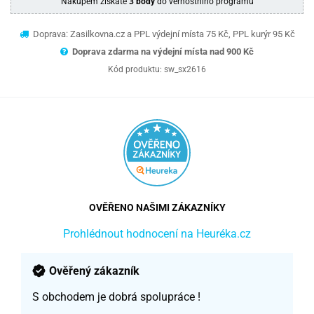
Nákupem získáte
3 body
do věrnostního programu
Doprava: Zasilkovna.cz a PPL výdejní místa 75 Kč, PPL kurýr 95 Kč
Doprava zdarma na výdejní místa nad 9
00 Kč
Kód produktu:
sw_sx2616
OVĚŘENO NAŠIMI ZÁKAZNÍKY
Prohlédnout hodnocení na Heuréka.cz
Ověřený zákazník
S obchodem je dobrá spolupráce !