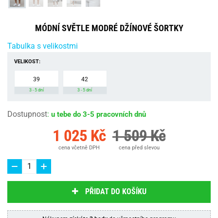
MÓDNÍ SVĚTLE MODRÉ DŽÍNOVÉ ŠORTKY
Tabulka s velikostmi
VELIKOST:
39
42
3 - 5 dní
3 - 5 dní
Dostupnost
:
u tebe do 3-5 pracovních dnů
1 025 Kč
1 509 Kč
cena včetně DPH
cena před slevou
PŘIDAT DO KOŠÍKU