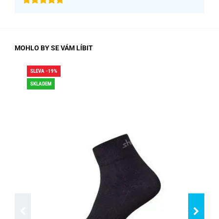
MOHLO BY SE VÁM LÍBIT
SLEVA -19%
SLE
SKLADEM
SK