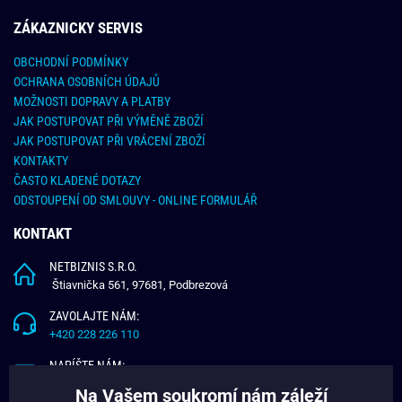
ZÁKAZNICKY SERVIS
OBCHODNÍ PODMÍNKY
OCHRANA OSOBNÍCH ÚDAJŮ
MOŽNOSTI DOPRAVY A PLATBY
JAK POSTUPOVAT PŘI VÝMĚNĚ ZBOŽÍ
JAK POSTUPOVAT PŘI VRÁCENÍ ZBOŽÍ
KONTAKTY
ČASTO KLADENÉ DOTAZY
ODSTOUPENÍ OD SMLOUVY - ONLINE FORMULÁŘ
KONTAKT
NETBIZNIS S.R.O.
Štiavnička 561, 97681, Podbrezová
ZAVOLAJTE NÁM:
+420 228 226 110
NAPÍŠTE NÁM:
info@budchlap.cz
Na Vašem soukromí nám záleží