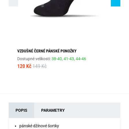
VZDUŠNÉ ČERNÉ PÁNSKÉ PONOŽKY
SP
Dostupné velikosti:
38-40,
41-43,
44-46
Dos
120 Kč
149 Kč
12
POPIS
PARAMETRY
pánské džínové šortky