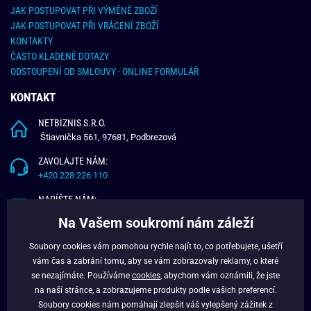
JAK POSTUPOVAT PŘI VÝMĚNĚ ZBOŽÍ
JAK POSTUPOVAT PŘI VRÁCENÍ ZBOŽÍ
KONTAKTY
ČASTO KLADENÉ DOTAZY
ODSTOUPENÍ OD SMLOUVY - ONLINE FORMULÁŘ
KONTAKT
NETBIZNIS S.R.O.
Štiavnička 561, 97681, Podbrezová
ZAVOLAJTE NÁM:
+420 228 226 110
NAPÍŠTE NÁM:
info@budchlap.cz
Na Vašem soukromí nám záleží
UŽITEČNÉ INFORMACE
Soubory cookies vám pomohou rychle najít to, co potřebujete, ušetří
vám čas a zabrání tomu, aby se vám zobrazovaly reklamy, o které
O NÁS
se nezajímáte. Používáme
cookies
, abychom vám oznámili, že jste
VĚRNOSTNÍ PROGRAM
na naší stránce, a zobrazujeme produkty podle vašich preferencí.
BLOG
Soubory cookies nám pomáhají zlepšit váš vylepšený zážitek z