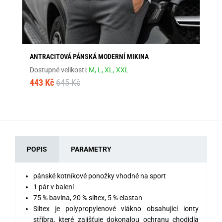
ANTRACITOVÁ PÁNSKÁ MODERNÍ MIKINA
ŠE
Dostupné velikosti:
M,
L,
XL,
XXL
Dos
443 Kč
645 Kč
44
POPIS
PARAMETRY
pánské kotníkové ponožky vhodné na sport
1 pár v balení
75 % bavlna, 20 % siltex, 5 % elastan
Siltex je polypropylenové vlákno obsahující ionty
stříbra, které zajišťuje dokonalou ochranu chodidla