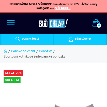
NEPROPÁSNI MEGA VÝPRODEJ se slevami do 70%! 🔝Top slevy
kategorie»»»
VÝPRODEJ
0
VYHLEDÁVÁNÍ
PŘIHLÁSIT SE
Pánské oblečení
Ponožky
Sportovní kotníkové šedé pánské ponožky
SLEVA -20%
SKLADEM