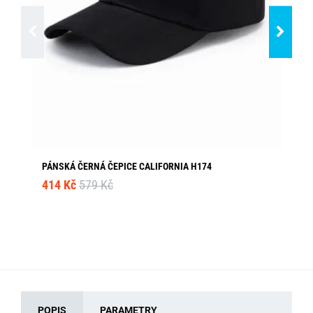
PÁNSKÁ ČERNÁ ČEPICE CALIFORNIA H174
KR
414 Kč
579 Kč
19
POPIS
PARAMETRY