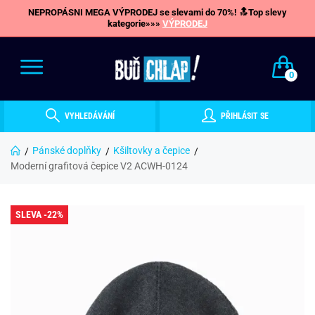
NEPROPÁSNI MEGA VÝPRODEJ se slevami do 70%! 🔝Top slevy
kategorie»»»
VÝPRODEJ
0
VYHLEDÁVÁNÍ
PŘIHLÁSIT SE
Pánské doplňky
Kšiltovky a čepice
Moderní grafitová čepice V2 ACWH-0124
SLEVA -22%