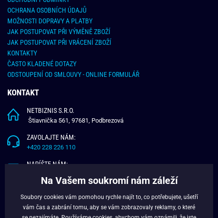
OCHRANA OSOBNÍCH ÚDAJŮ
MOŽNOSTI DOPRAVY A PLATBY
JAK POSTUPOVAT PŘI VÝMĚNĚ ZBOŽÍ
JAK POSTUPOVAT PŘI VRÁCENÍ ZBOŽÍ
KONTAKTY
ČASTO KLADENÉ DOTAZY
ODSTOUPENÍ OD SMLOUVY - ONLINE FORMULÁŘ
KONTAKT
NETBIZNIS S.R.O.
Štiavnička 561, 97681, Podbrezová
ZAVOLAJTE NÁM:
+420 228 226 110
NAPÍŠTE NÁM:
info@budchlap.cz
Na Vašem soukromí nám záleží
UŽITEČNÉ INFORMACE
Soubory cookies vám pomohou rychle najít to, co potřebujete, ušetří
vám čas a zabrání tomu, aby se vám zobrazovaly reklamy, o které
O NÁS
se nezajímáte. Používáme
cookies
, abychom vám oznámili, že jste