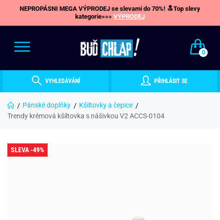
NEPROPÁSNI MEGA VÝPRODEJ se slevami do 70%! 🔝Top slevy
kategorie»»»
VÝPRODEJ
0
VYHLEDÁVÁNÍ
PŘIHLÁSIT SE
Pánské doplňky
Kšiltovky a čepice
Trendy krémová kšiltovka s nášivkou V2 ACCS-0104
SLEVA -49%