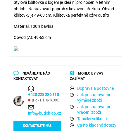
Stylová kšiltovka s logem je ideální pro nošení v letním
období. Nastavovací popruh s kovovou přezkou. Obvod
kšiltovky je 49-63 cm. Kšiltovka perfektně oživí outfit!
Materiál: 100% bavlna
Obvod (A): 49-63 cm
NEVÁHEJTE NÁS
MOHLO BY VÁS
KONTAKTOVAT
ZAJÍMAT
Doprava a poštovné
+420 228 226 110
Jak postupovat při
výměně zboží
(Po - Pá: 8-16:00)
Jak postupovat při
vrácení zboží
info@budchlap.cz
Tabulky velikostí
Často kladené dotazy
KONTAKTUJTE NÁS