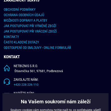
OBCHODNÍ PODMÍNKY
OCHRANA OSOBNÍCH ÚDAJŮ
MOŽNOSTI DOPRAVY A PLATBY
JAK POSTUPOVAT PŘI VÝMĚNĚ ZBOŽÍ
JAK POSTUPOVAT PŘI VRÁCENÍ ZBOŽÍ
KONTAKTY
ČASTO KLADENÉ DOTAZY
ODSTOUPENÍ OD SMLOUVY - ONLINE FORMULÁŘ
KONTAKT
NETBIZNIS S.R.O.
Štiavnička 561, 97681, Podbrezová
ZAVOLAJTE NÁM:
+420 228 226 110
NAPÍŠTE NÁM:
info@budchlap.cz
Na Vašem soukromí nám záleží
UŽITEČNÉ INFORMACE
Soubory cookies vám pomohou rychle najít to, co potřebujete, ušetří