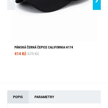
PÁNSKÁ ČERNÁ ČEPICE CALIFORNIA H174
KR
414 Kč
579 Kč
19
POPIS
PARAMETRY