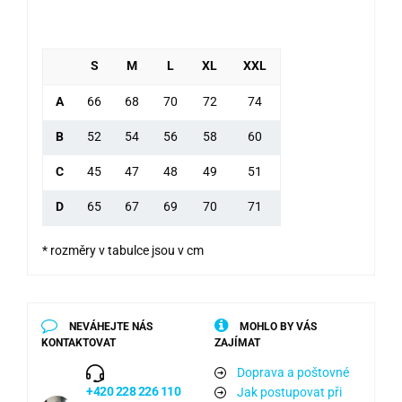
S
M
L
XL
XXL
A
66
68
70
72
74
B
52
54
56
58
60
C
45
47
48
49
51
D
65
67
69
70
71
* rozměry v tabulce jsou v cm
NEVÁHEJTE NÁS
MOHLO BY VÁS
KONTAKTOVAT
ZAJÍMAT
Doprava a poštovné
+420 228 226 110
Jak postupovat při