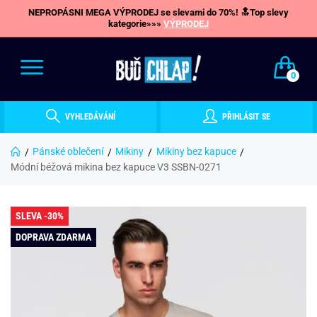
NEPROPÁSNI MEGA VÝPRODEJ se slevami do 70%! 🔝Top slevy
kategorie»»»
VÝPRODEJ
0
VYHLEDÁVÁNÍ
PŘIHLÁSIT SE
Pánské oblečení
Mikiny
Mikiny bez kapuce
Módní béžová mikina bez kapuce V3 SSBN-0271
SLEVA -30%
DOPRAVA ZDARMA