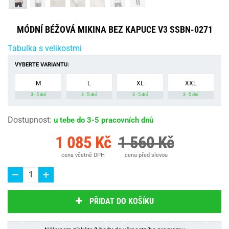
MÓDNÍ BÉŽOVÁ MIKINA BEZ KAPUCE V3 SSBN-0271
Tabulka s velikostmi
VYBERTE VARIANTU:
M
L
XL
XXL
3 - 5 dní
3 - 5 dní
3 - 5 dní
3 - 5 dní
Dostupnost
:
u tebe do 3-5 pracovních dnů
1 085 Kč
1 560 Kč
cena včetně DPH
cena před slevou
PŘIDAT DO KOŠÍKU