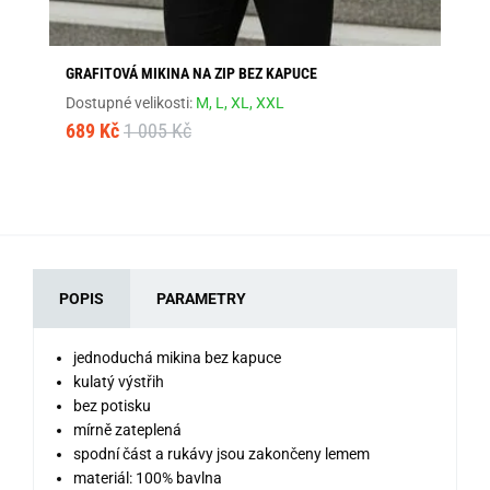
GRAFITOVÁ MIKINA NA ZIP BEZ KAPUCE
ČE
Dostupné velikosti:
M,
L,
XL,
XXL
Dos
689 Kč
1 005 Kč
68
POPIS
PARAMETRY
jednoduchá mikina bez kapuce
kulatý výstřih
bez potisku
mírně zateplená
spodní část a rukávy jsou zakončeny lemem
materiál: 100% bavlna