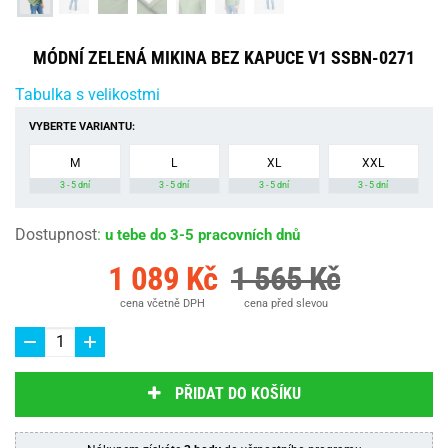
MÓDNÍ ZELENÁ MIKINA BEZ KAPUCE V1 SSBN-0271
Tabulka s velikostmi
VYBERTE VARIANTU:
M
L
XL
XXL
3 - 5 dní
3 - 5 dní
3 - 5 dní
3 - 5 dní
Dostupnost
:
u tebe do 3-5 pracovních dnů
1 089 Kč
1 565 Kč
cena včetně DPH
cena před slevou
PŘIDAT DO KOŠÍKU