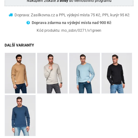
Nákupem získáte
3 body
do věrnostního programu
Doprava: Zasilkovna.cz a PPL výdejní místa 75 Kč, PPL kurýr 95 Kč
Doprava zdarma na výdejní místa nad 9
00 Kč
Kód produktu:
mo_ssbn/0271/v1green
DALŠÍ VARIANTY