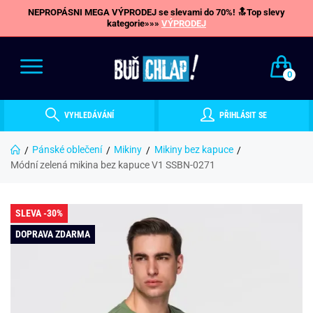
NEPROPÁSNI MEGA VÝPRODEJ se slevami do 70%! 🔝Top slevy
kategorie»»»
VÝPRODEJ
0
VYHLEDÁVÁNÍ
PŘIHLÁSIT SE
Pánské oblečení
Mikiny
Mikiny bez kapuce
Módní zelená mikina bez kapuce V1 SSBN-0271
SLEVA -30%
DOPRAVA ZDARMA