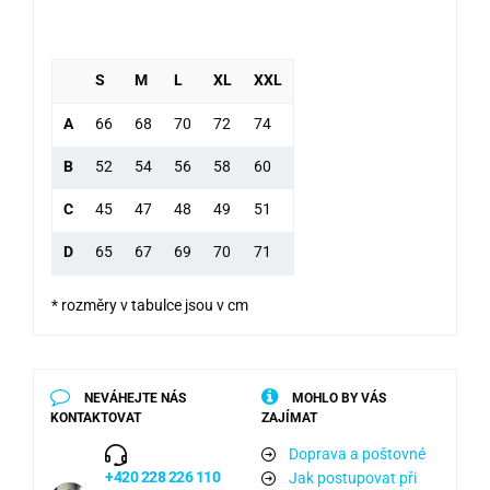
S
M
L
XL
XXL
A
66
68
70
72
74
B
52
54
56
58
60
C
45
47
48
49
51
D
65
67
69
70
71
* rozměry v tabulce jsou v cm
NEVÁHEJTE NÁS
MOHLO BY VÁS
KONTAKTOVAT
ZAJÍMAT
Doprava a poštovné
+420 228 226 110
Jak postupovat při