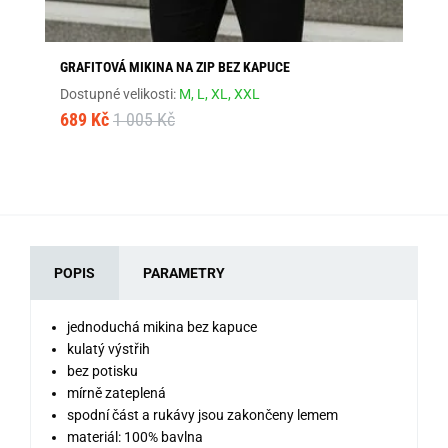
GRAFITOVÁ MIKINA NA ZIP BEZ KAPUCE
ČE
Dostupné velikosti:
M,
L,
XL,
XXL
Dos
689 Kč
1 005 Kč
68
POPIS
PARAMETRY
jednoduchá mikina bez kapuce
kulatý výstřih
bez potisku
mírně zateplená
spodní část a rukávy jsou zakončeny lemem
materiál: 100% bavlna