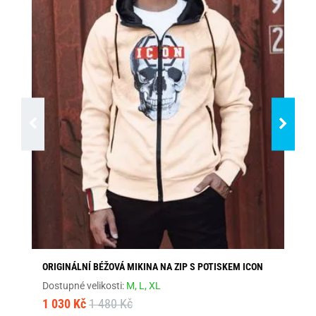
ORIGINÁLNÍ BÉŽOVÁ MIKINA NA ZIP S POTISKEM ICON
PÁ
Dostupné velikosti:
M,
L,
XL
Dos
1 030 Kč
1 480 Kč
1 