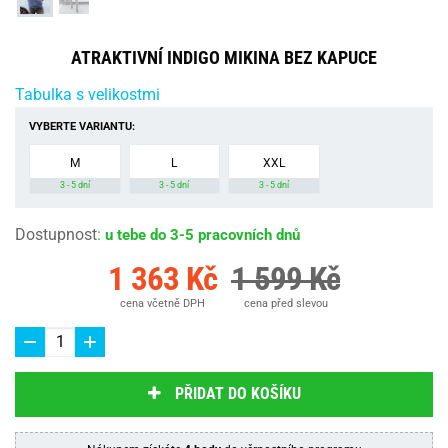
ATRAKTIVNÍ INDIGO MIKINA BEZ KAPUCE
Tabulka s velikostmi
VYBERTE VARIANTU:
M
L
XXL
3 - 5 dní
3 - 5 dní
3 - 5 dní
Dostupnost
:
u tebe do 3-5 pracovních dnů
1 363 Kč
1 599 Kč
cena včetně DPH
cena před slevou
PŘIDAT DO KOŠÍKU