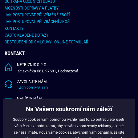
OCHRANA OSOBNÍCH ÚDAJŮ
MOŽNOSTI DOPRAVY A PLATBY
JAK POSTUPOVAT PŘI VÝMĚNĚ ZBOŽÍ
JAK POSTUPOVAT PŘI VRÁCENÍ ZBOŽÍ
KONTAKTY
ČASTO KLADENÉ DOTAZY
ODSTOUPENÍ OD SMLOUVY - ONLINE FORMULÁŘ
KONTAKT
NETBIZNIS S.R.O.
Štiavnička 561, 97681, Podbrezová
ZAVOLAJTE NÁM:
+420 228 226 110
NAPÍŠTE NÁM:
info@budchlap.cz
Na Vašem soukromí nám záleží
UŽITEČNÉ INFORMACE
Soubory cookies vám pomohou rychle najít to, co potřebujete, ušetří
vám čas a zabrání tomu, aby se vám zobrazovaly reklamy, o které
O NÁS
se nezajímáte. Používáme
cookies
, abychom vám oznámili, že jste
VĚRNOSTNÍ PROGRAM