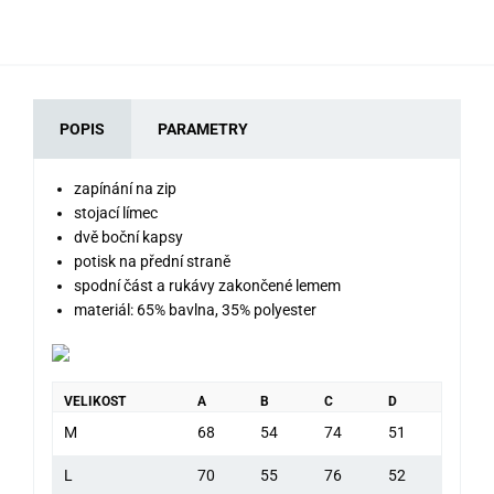
POPIS
PARAMETRY
zapínání na zip
stojací límec
dvě boční kapsy
potisk na přední straně
spodní část a rukávy zakončené lemem
materiál: 65% bavlna, 35% polyester
VELIKOST
A
B
C
D
M
68
54
74
51
L
70
55
76
52