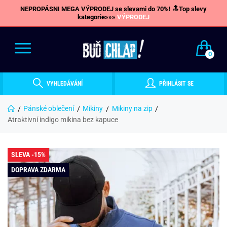
NEPROPÁSNI MEGA VÝPRODEJ se slevami do 70%! 🔝Top slevy
kategorie»»»
VÝPRODEJ
0
VYHLEDÁVÁNÍ
PŘIHLÁSIT SE
Pánské oblečení
Mikiny
Mikiny na zip
Atraktivní indigo mikina bez kapuce
SLEVA -15%
DOPRAVA ZDARMA