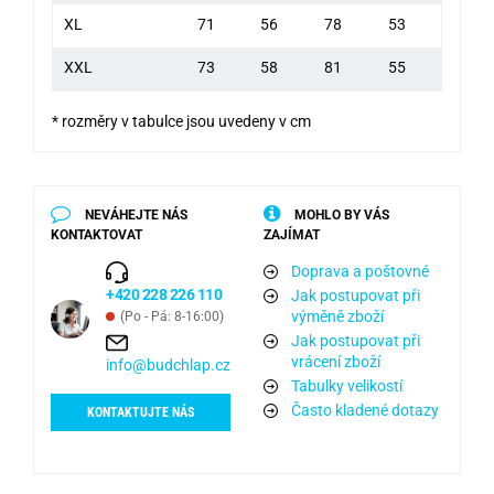
XL
71
56
78
53
XXL
73
58
81
55
* rozměry v tabulce jsou uvedeny v cm
NEVÁHEJTE NÁS
MOHLO BY VÁS
KONTAKTOVAT
ZAJÍMAT
Doprava a poštovné
+420 228 226 110
Jak postupovat při
výměně zboží
(Po - Pá: 8-16:00)
Jak postupovat při
vrácení zboží
info@budchlap.cz
Tabulky velikostí
Často kladené dotazy
KONTAKTUJTE NÁS