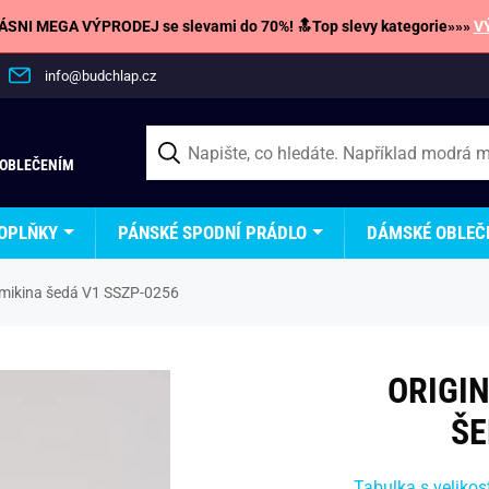
SNI MEGA VÝPRODEJ se slevami do 70%! 🔝Top slevy kategorie»»»
V
info@budchlap.cz
 OBLEČENÍM
OPLŇKY
PÁNSKÉ SPODNÍ PRÁDLO
DÁMSKÉ OBLEČ
 mikina šedá V1 SSZP-0256
ORIGI
ŠE
Tabulka s velikos