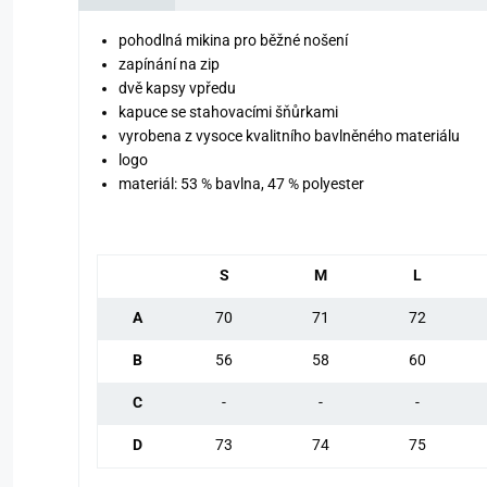
pohodlná mikina pro běžné nošení
zapínání na zip
dvě kapsy vpředu
kapuce se stahovacími šňůrkami
vyrobena z vysoce kvalitního bavlněného materiálu
logo
materiál: 53 % bavlna, 47 % polyester
S
M
L
A
70
71
72
B
56
58
60
C
-
-
-
D
73
74
75