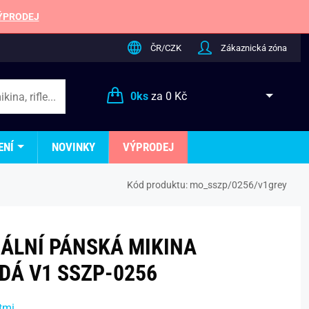
ÝPRODEJ
ČR/CZK
Zákaznická zóna
0
ks
za
0 Kč
ENÍ
NOVINKY
VÝPRODEJ
Kód produktu:
mo_sszp/0256/v1grey
NÁLNÍ PÁNSKÁ MIKINA
DÁ V1 SSZP-0256
tmi