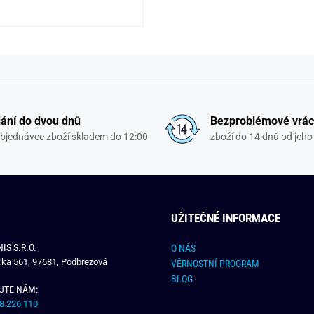
ání do dvou dnů
Bezproblémové vrác
objednávce zboží skladem do 12:00
zboží do 14 dnů od jeho 
UŽITEČNÉ INFORMACE
IS S.R.O.
O NÁS
čka 561, 97681, Podbrezová
VĚRNOSTNÍ PROGRAM
BLOG
JTE NÁM:
8 226 110