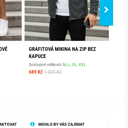
OVÉ
GRAFITOVÁ MIKINA NA ZIP BEZ
STYL
KAPUCE
MIKI
Dostupné velikosti:
M,
L,
XL,
XXL
Dostup
689 Kč
1 005 Kč
613 K
AKTOVAT
MOHLO BY VÁS ZAJÍMAT