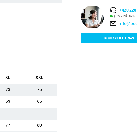
+420 228
(Po - Pá: 8-16
info@bud
KONTAKTUJTE NÁS
XL
XXL
73
75
63
65
-
-
77
80