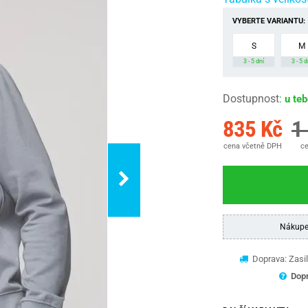
VYBERTE VARIANTU:
S
M
3 - 5 dní
3 - 5 d
Dostupnost
:
u te
835 Kč
1
cena včetně DPH
ce
Nákupe
Doprava: Zasil
Dopr