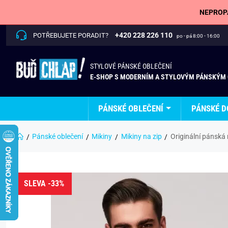
NEPROPÁ
+420 228 226 110
POTŘEBUJETE PORADIT?
po - pá 8:00 - 16:00
STYLOVÉ PÁNSKÉ OBLEČENÍ
E-SHOP S MODERNÍM A STYLOVÝM PÁNSKÝM
PÁNSKÉ OBLEČENÍ
PÁNSKÉ D
Pánské oblečení
Mikiny
Mikiny na zip
Originální pánská
SLEVA -33%