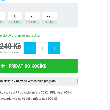
L
XL
XXL
ní
3 - 5 dní
3 - 5 dní
3 - 5 dní
be do 3-5 pracovních dnů
 240 Kč
na před slevou
PŘIDAT DO KOŠÍKU
m získáte
2 body
do věrnostního programu
kovna.cz a PPL výdejní místa 75 Kč, PPL kurýr 95 Kč
ava zdarma na výdejní místa nad 9
00 Kč