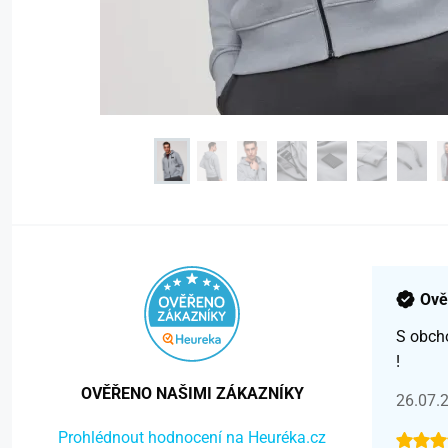
Ově
S obch
!
OVĚŘENO NAŠIMI ZÁKAZNÍKY
26.07.
Prohlédnout hodnocení na Heuréka.cz