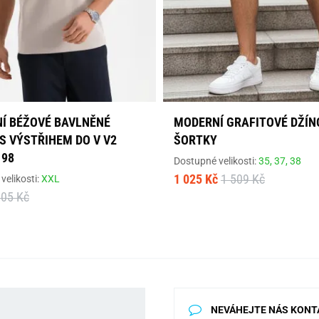
Í BÉŽOVÉ BAVLNĚNÉ
MODERNÍ GRAFITOVÉ DŽÍN
S VÝSTŘIHEM DO V V2
ŠORTKY
198
Dostupné velikosti:
35,
37,
38
1 025 Kč
1 509 Kč
velikosti:
XXL
605 Kč
NEVÁHEJTE NÁS KONT