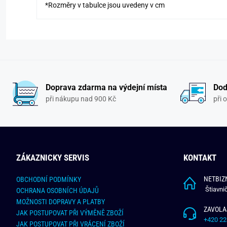
*Rozměry v tabulce jsou uvedeny v cm
Doprava zdarma na výdejní místa
Dod
při nákupu nad 900 Kč
při 
ZÁKAZNICKY SERVIS
KONTAKT
NETBIZN
OBCHODNÍ PODMÍNKY
Štiavni
OCHRANA OSOBNÍCH ÚDAJŮ
MOŽNOSTI DOPRAVY A PLATBY
ZAVOLA
JAK POSTUPOVAT PŘI VÝMĚNĚ ZBOŽÍ
+420 22
JAK POSTUPOVAT PŘI VRÁCENÍ ZBOŽÍ