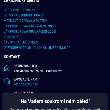
ZÁKAZNICKY SERVIS
OBCHODNÍ PODMÍNKY
OCHRANA OSOBNÍCH ÚDAJŮ
MOŽNOSTI DOPRAVY A PLATBY
JAK POSTUPOVAT PŘI VÝMĚNĚ ZBOŽÍ
JAK POSTUPOVAT PŘI VRÁCENÍ ZBOŽÍ
KONTAKTY
ČASTO KLADENÉ DOTAZY
ODSTOUPENÍ OD SMLOUVY - ONLINE FORMULÁŘ
KONTAKT
NETBIZNIS S.R.O.
Štiavnička 561, 97681, Podbrezová
ZAVOLAJTE NÁM:
+420 228 226 110
NAPÍŠTE NÁM:
info@budchlap.cz
Na Vašem soukromí nám záleží
UŽITEČNÉ INFORMACE
Soubory cookies vám pomohou rychle najít to, co potřebujete, ušetří