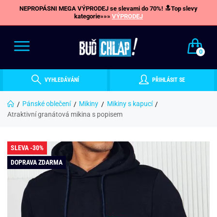
NEPROPÁSNI MEGA VÝPRODEJ se slevami do 70%! 🔝Top slevy
kategorie»»»
VÝPRODEJ
0
VYHLEDÁVÁNÍ
PŘIHLÁSIT SE
Pánské oblečení
Mikiny
Mikiny s kapucí
Atraktivní granátová mikina s popisem
SLEVA -30%
DOPRAVA ZDARMA