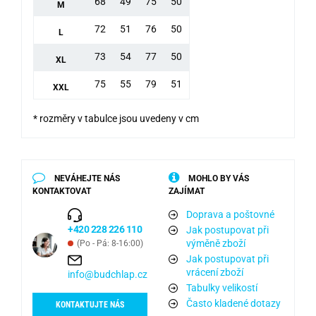
68
49
75
50
M
72
51
76
50
L
73
54
77
50
XL
75
55
79
51
XXL
* rozměry v tabulce jsou uvedeny v cm
NEVÁHEJTE NÁS
MOHLO BY VÁS
KONTAKTOVAT
ZAJÍMAT
Doprava a poštovné
+420 228 226 110
Jak postupovat při
výměně zboží
(Po - Pá: 8-16:00)
Jak postupovat při
vrácení zboží
info@budchlap.cz
Tabulky velikostí
Často kladené dotazy
KONTAKTUJTE NÁS