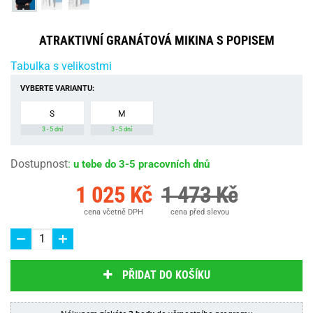
ATRAKTIVNÍ GRANÁTOVÁ MIKINA S POPISEM
Tabulka s velikostmi
VYBERTE VARIANTU:
S
M
3 - 5 dní
3 - 5 dní
Dostupnost
:
u tebe do 3-5 pracovních dnů
1 025 Kč
1 473 Kč
cena včetně DPH
cena před slevou
PŘIDAT DO KOŠÍKU