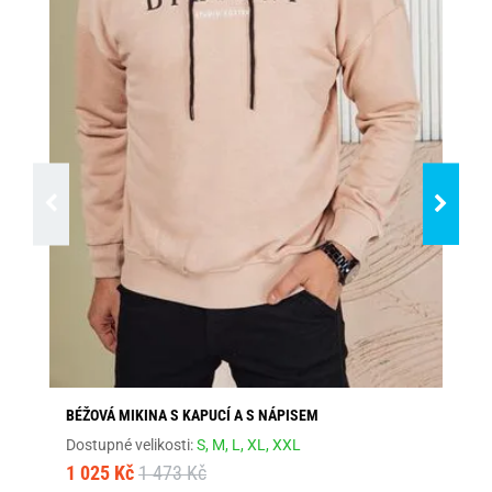
BÉŽOVÁ MIKINA S KAPUCÍ A S NÁPISEM
GR
Dostupné velikosti:
S,
M,
L,
XL,
XXL
Dos
1 025 Kč
1 473 Kč
79