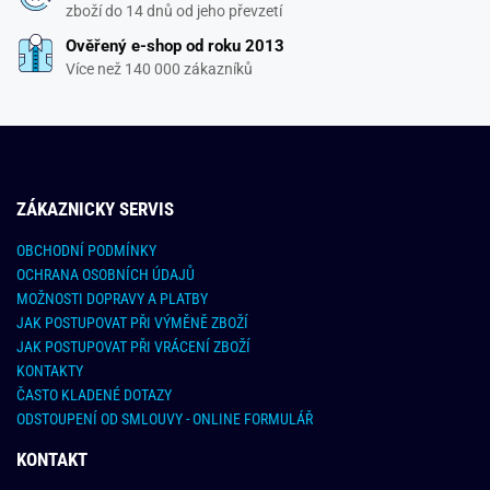
zboží do 14 dnů od jeho převzetí
Ověřený e-shop od roku 2013
Více než 140 000 zákazníků
ZÁKAZNICKY SERVIS
OBCHODNÍ PODMÍNKY
OCHRANA OSOBNÍCH ÚDAJŮ
MOŽNOSTI DOPRAVY A PLATBY
JAK POSTUPOVAT PŘI VÝMĚNĚ ZBOŽÍ
JAK POSTUPOVAT PŘI VRÁCENÍ ZBOŽÍ
KONTAKTY
ČASTO KLADENÉ DOTAZY
ODSTOUPENÍ OD SMLOUVY - ONLINE FORMULÁŘ
KONTAKT