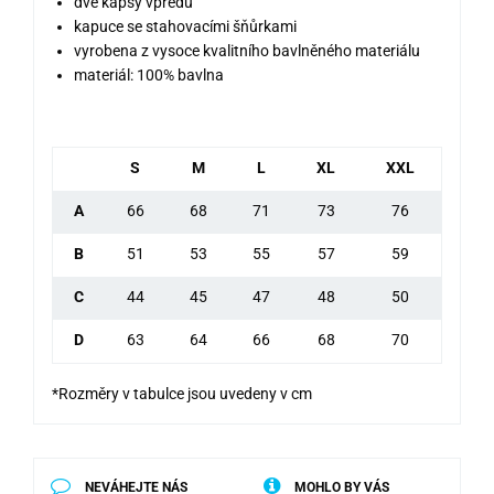
dvě kapsy vpředu
kapuce se stahovacími šňůrkami
vyrobena z vysoce kvalitního bavlněného materiálu
materiál: 100% bavlna
S
M
L
XL
XXL
A
66
68
71
73
76
B
51
53
55
57
59
C
44
45
47
48
50
D
63
64
66
68
70
*Rozměry v tabulce jsou uvedeny v cm
NEVÁHEJTE NÁS
MOHLO BY VÁS