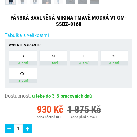
PÁNSKÁ BAVLNĚNÁ MIKINA TMAVĚ MODRÁ V1 OM-
SSBZ-0160
Tabulka s velikostmi
VYBERTE VARIANTU:
S
M
L
XL
3 - 5 dní
3 - 5 dní
3 - 5 dní
3 - 5 dní
XXL
3 - 5 dní
Dostupnost
:
u tebe do 3-5 pracovních dnů
930 Kč
1 875 Kč
cena včetně DPH
cena před slevou