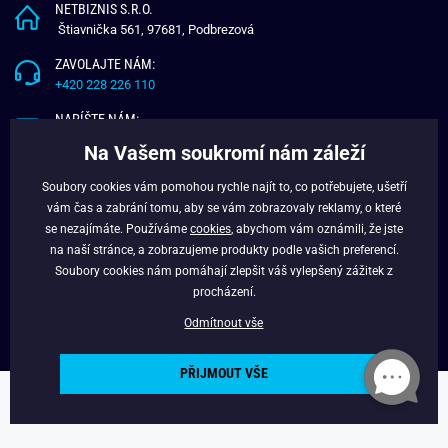
NETBIZNIS S.R.O.
Štiavnička 561, 97681, Podbrezová
ZAVOLAJTE NÁM:
+420 228 226 110
NAPÍŠTE NÁM:
info@budchlap.cz
Na Vašem soukromí nám záleží
UŽITEČNÉ INFORMACE
Soubory cookies vám pomohou rychle najít to, co potřebujete, ušetří
vám čas a zabrání tomu, aby se vám zobrazovaly reklamy, o které
O NÁS
se nezajímáte. Používáme
cookies
, abychom vám oznámili, že jste
VĚRNOSTNÍ PROGRAM
na naší stránce, a zobrazujeme produkty podle vašich preferencí.
BLOG
Soubory cookies nám pomáhají zlepšit váš vylepšený zážitek z
FACEBOOK
procházení.
Odmítnout vše
PŘIJMOUT VŠE
Copyright © 2024 - Budchlap.cz Všechna práva vyhrazena. webdesign ©
litvanyi.sk