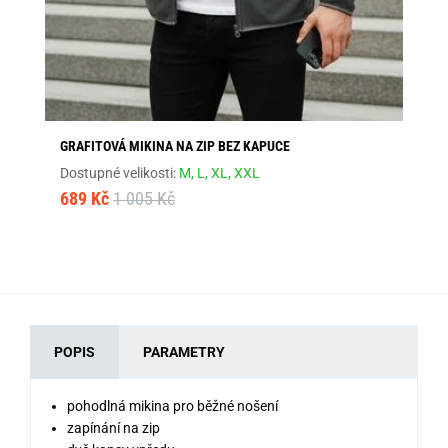
GRAFITOVÁ MIKINA NA ZIP BEZ KAPUCE
BA
Dostupné velikosti:
M,
L,
XL,
XXL
Dos
689 Kč
1 005 Kč
35
POPIS
PARAMETRY
pohodlná mikina pro běžné nošení
zapínání na zip