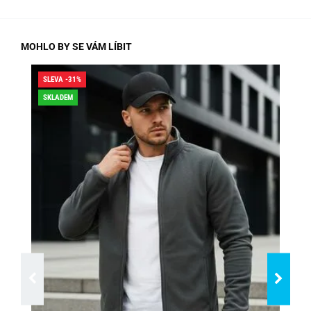
MOHLO BY SE VÁM LÍBIT
SLEVA -31%
SLE
SKLADEM
SK