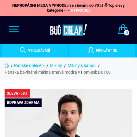
NEPROPÁSNI MEGA VÝPRODEJ se slevami do 70%! 🔝Top slevy
kategorie»»»
VÝPRODEJ
0
VYHLEDÁVÁNÍ
PŘIHLÁSIT SE
Pánské oblečení
Mikiny
Mikiny s kapucí
Pánská bavlněná mikina tmavě modrá v1 om-ssbz-0160
SLEVA -50%
DOPRAVA ZDARMA