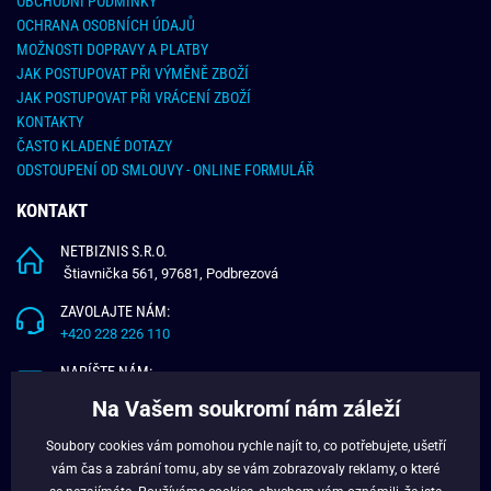
OBCHODNÍ PODMÍNKY
OCHRANA OSOBNÍCH ÚDAJŮ
MOŽNOSTI DOPRAVY A PLATBY
JAK POSTUPOVAT PŘI VÝMĚNĚ ZBOŽÍ
JAK POSTUPOVAT PŘI VRÁCENÍ ZBOŽÍ
KONTAKTY
ČASTO KLADENÉ DOTAZY
ODSTOUPENÍ OD SMLOUVY - ONLINE FORMULÁŘ
KONTAKT
NETBIZNIS S.R.O.
Štiavnička 561, 97681, Podbrezová
ZAVOLAJTE NÁM:
+420 228 226 110
NAPÍŠTE NÁM:
info@budchlap.cz
Na Vašem soukromí nám záleží
UŽITEČNÉ INFORMACE
Soubory cookies vám pomohou rychle najít to, co potřebujete, ušetří
vám čas a zabrání tomu, aby se vám zobrazovaly reklamy, o které
O NÁS