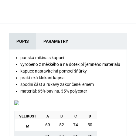
POPIS
PARAMETRY
pánská mikina s kapucí
vyrobeno z měkkého a na dotek příjemného materiálu
kapuce nastavitelná pomocí šňůrky
praktická klokaní kapsa
spodní část a rukávy zakončené lemem
materiál: 65% bavlna, 35% polyester
VELIKOST
A
B
C
D
69
52
74
50
M