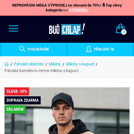
NEPROPÁSNI MEGA VÝPRODEJ se slevami do 70%! 🔝Top slevy
kategorie»»»
VÝPRODEJ
0
VYHLEDÁVÁNÍ
PŘIHLÁSIT SE
Pánské oblečení
Mikiny
Mikiny s kapucí
Pánská kamelovo-černá mikina s kapucí
SLEVA -30%
DOPRAVA ZDARMA
SKLADEM