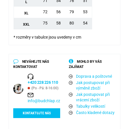
71
54
76
51
L
72
56
79
53
XL
75
58
80
54
XXL
* rozměry v tabulce jsou uvedeny v cm
NEVÁHEJTE NÁS
MOHLO BY VÁS
KONTAKTOVAT
ZAJÍMAT
Doprava a poštovné
+420 228 226 110
Jak postupovat při
výměně zboží
(Po - Pá: 8-16:00)
Jak postupovat při
vrácení zboží
info@budchlap.cz
Tabulky velikostí
Často kladené dotazy
KONTAKTUJTE NÁS