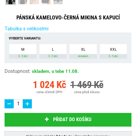
PÁNSKÁ KAMELOVO-ČERNÁ MIKINA S KAPUCÍ
Tabulka s velikostmi
VYBERTE VARIANTU:
M
L
XL
XXL
3 - 5 dní
3 - 5 dní
skladem
3 - 5 dní
Dostupnost
:
skladem, u tebe 11.08.
1 024 Kč
1 469 Kč
cena včetně DPH
cena před slevou
PŘIDAT DO KOŠÍKU