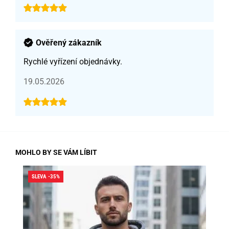
Ověřený zákazník
Rychlé vyřízení objednávky.
19.05.2026
MOHLO BY SE VÁM LÍBIT
SLEVA -35%
SLE
DO
SK