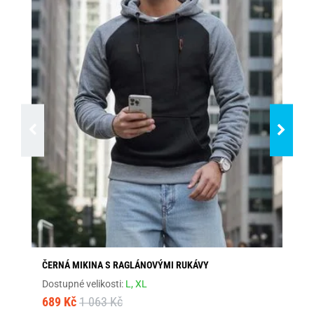
ČERNÁ MIKINA S RAGLÁNOVÝMI RUKÁVY
PÁ
Dostupné velikosti:
L,
XL
Dos
689 Kč
1 063 Kč
1 