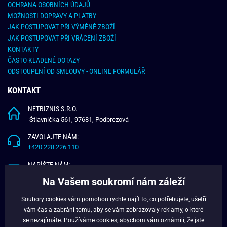
OCHRANA OSOBNÍCH ÚDAJŮ
MOŽNOSTI DOPRAVY A PLATBY
JAK POSTUPOVAT PŘI VÝMĚNĚ ZBOŽÍ
JAK POSTUPOVAT PŘI VRÁCENÍ ZBOŽÍ
KONTAKTY
ČASTO KLADENÉ DOTAZY
ODSTOUPENÍ OD SMLOUVY - ONLINE FORMULÁŘ
KONTAKT
NETBIZNIS S.R.O.
Štiavnička 561, 97681, Podbrezová
ZAVOLAJTE NÁM:
+420 228 226 110
NAPÍŠTE NÁM:
info@budchlap.cz
Na Vašem soukromí nám záleží
UŽITEČNÉ INFORMACE
Soubory cookies vám pomohou rychle najít to, co potřebujete, ušetří
vám čas a zabrání tomu, aby se vám zobrazovaly reklamy, o které
O NÁS
se nezajímáte. Používáme
cookies
, abychom vám oznámili, že jste
VĚRNOSTNÍ PROGRAM