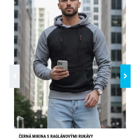
SK
ČERNÁ MIKINA S RAGLÁNOVÝMI RUKÁVY
PÁ