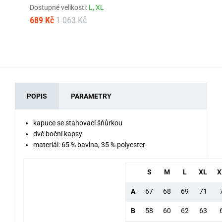
Dostupné velikosti:
L,
XL
Dos
689 Kč
1 063 Kč
1 
POPIS
PARAMETRY
kapuce se stahovací šňůrkou
dvě boční kapsy
materiál: 65 % bavlna, 35 % polyester
S
M
L
XL
X
A
67
68
69
71
B
58
60
62
63