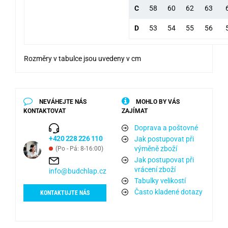
C
58
60
62
63
D
53
54
55
56
Rozměry v tabulce jsou uvedeny v cm
NEVÁHEJTE NÁS
MOHLO BY VÁS
KONTAKTOVAT
ZAJÍMAT
Doprava a poštovné
+420 228 226 110
Jak postupovat při
výměně zboží
(Po - Pá: 8-16:00)
Jak postupovat při
vrácení zboží
info@budchlap.cz
Tabulky velikostí
Často kladené dotazy
KONTAKTUJTE NÁS