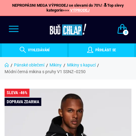
NEPROPÁSNI MEGA VÝPRODEJ se slevami do 70%! 🔝Top slevy
kategorie»»»
VÝPRODEJ
0
VYHLEDÁVÁNÍ
PŘIHLÁSIT SE
Pánské oblečení
Mikiny
Mikiny s kapucí
Módní černá mikina s pruhy V1 SSNZ--0250
SLEVA -46%
DOPRAVA ZDARMA