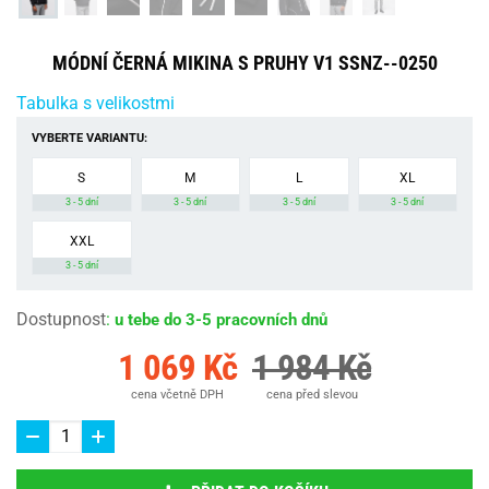
MÓDNÍ ČERNÁ MIKINA S PRUHY V1 SSNZ--0250
Tabulka s velikostmi
VYBERTE VARIANTU:
S
M
L
XL
3 - 5 dní
3 - 5 dní
3 - 5 dní
3 - 5 dní
XXL
3 - 5 dní
Dostupnost
:
u tebe do 3-5 pracovních dnů
1 069 Kč
1 984 Kč
cena včetně DPH
cena před slevou