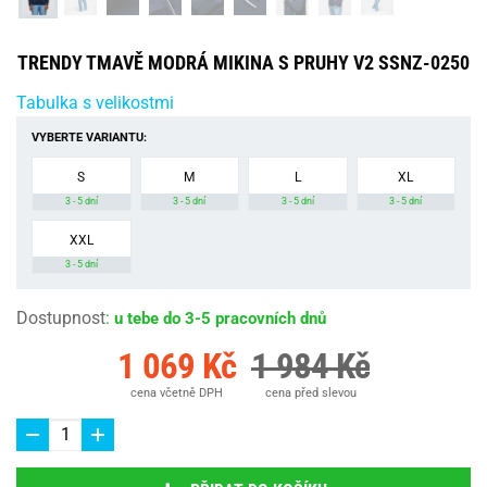
TRENDY TMAVĚ MODRÁ MIKINA S PRUHY V2 SSNZ-0250
Tabulka s velikostmi
VYBERTE VARIANTU:
S
M
L
XL
3 - 5 dní
3 - 5 dní
3 - 5 dní
3 - 5 dní
XXL
3 - 5 dní
Dostupnost
:
u tebe do 3-5 pracovních dnů
1 069 Kč
1 984 Kč
cena včetně DPH
cena před slevou