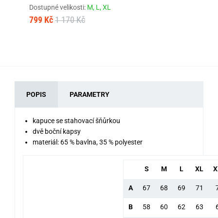
KA
Dostupné velikosti:
M,
L,
XL
Dos
799 Kč
1 170 Kč
79
POPIS
PARAMETRY
kapuce se stahovací šňůrkou
dvě boční kapsy
materiál: 65 % bavlna, 35 % polyester
S
M
L
XL
X
A
67
68
69
71
B
58
60
62
63