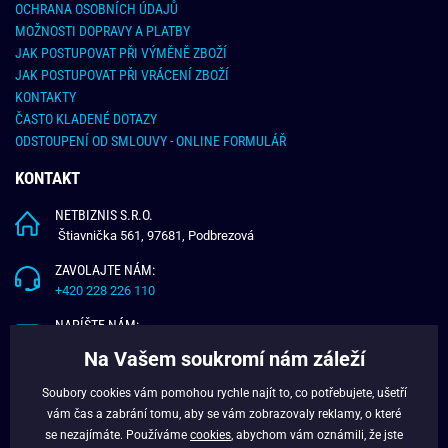
OCHRANA OSOBNÍCH ÚDAJŮ
MOŽNOSTI DOPRAVY A PLATBY
JAK POSTUPOVAT PŘI VÝMĚNĚ ZBOŽÍ
JAK POSTUPOVAT PŘI VRÁCENÍ ZBOŽÍ
KONTAKTY
ČASTO KLADENÉ DOTAZY
ODSTOUPENÍ OD SMLOUVY - ONLINE FORMULÁŘ
KONTAKT
NETBIZNIS S.R.O.
Štiavnička 561, 97681, Podbrezová
ZAVOLAJTE NÁM:
+420 228 226 110
NAPÍŠTE NÁM:
info@budchlap.cz
Na Vašem soukromí nám záleží
UŽITEČNÉ INFORMACE
Soubory cookies vám pomohou rychle najít to, co potřebujete, ušetří
vám čas a zabrání tomu, aby se vám zobrazovaly reklamy, o které
O NÁS
se nezajímáte. Používáme
cookies
, abychom vám oznámili, že jste
VĚRNOSTNÍ PROGRAM