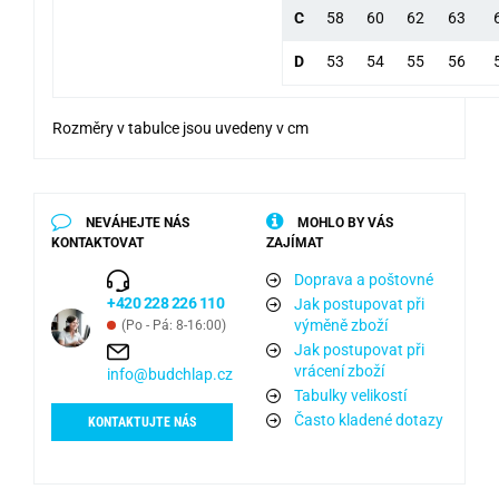
C
58
60
62
63
D
53
54
55
56
Rozměry v tabulce jsou uvedeny v cm
NEVÁHEJTE NÁS
MOHLO BY VÁS
KONTAKTOVAT
ZAJÍMAT
Doprava a poštovné
+420 228 226 110
Jak postupovat při
výměně zboží
(Po - Pá: 8-16:00)
Jak postupovat při
vrácení zboží
info@budchlap.cz
Tabulky velikostí
Často kladené dotazy
KONTAKTUJTE NÁS