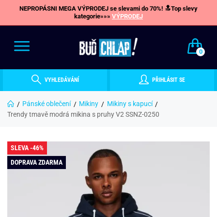
NEPROPÁSNI MEGA VÝPRODEJ se slevami do 70%! 🔝Top slevy
kategorie»»»
VÝPRODEJ
0
VYHLEDÁVÁNÍ
PŘIHLÁSIT SE
Pánské oblečení
Mikiny
Mikiny s kapucí
Trendy tmavě modrá mikina s pruhy V2 SSNZ-0250
SLEVA -46%
DOPRAVA ZDARMA