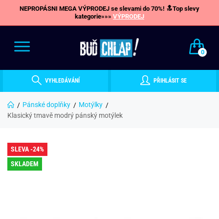
NEPROPÁSNI MEGA VÝPRODEJ se slevami do 70%! 🔝Top slevy
kategorie»»»
VÝPRODEJ
0
VYHLEDÁVÁNÍ
PŘIHLÁSIT SE
Pánské doplňky
Motýlky
Klasický tmavě modrý pánský motýlek
SLEVA -24%
SKLADEM