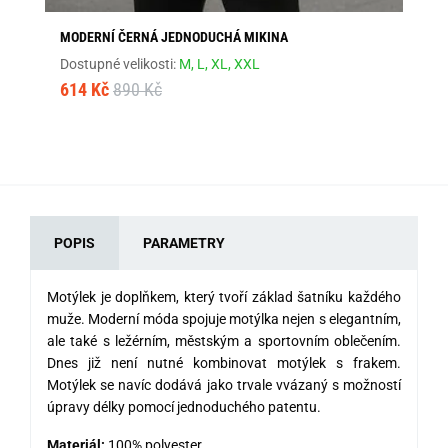
MODERNÍ ČERNÁ JEDNODUCHÁ MIKINA
OL
TS
Dostupné velikosti:
M,
L,
XL,
XXL
Dos
614 Kč
890 Kč
28
POPIS
PARAMETRY
Motýlek je doplňkem, který tvoří základ šatníku každého
muže.
Moderní móda
spojuje motýlka nejen s elegantním,
ale také s ležérním, městským a sportovním oblečením.
Dnes již není nutné kombinovat motýlek s frakem.
Motýlek se navíc dodává jako trvale vvázaný s možností
úpravy délky pomocí jednoduchého patentu.
Materiál:
100% polyester