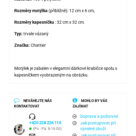
Rozměry motýlka
(přibližně): 12 cm x 6 cm,
Rozměry kapesníčku
: 32 cm x 32 cm.
Typ:
trvale vázaný
Značka:
Chattier
Motýlek je zabalen v elegantní dárkové krabičce spolu s
kapesníčkem vyobrazeným na obrázku.
NEVÁHEJTE NÁS
MOHLO BY VÁS
KONTAKTOVAT
ZAJÍMAT
Doprava a poštovné
+420 228 226 110
Jak postupovat při
výměně zboží
(Po - Pá: 8-16:00)
Jak postupovat při