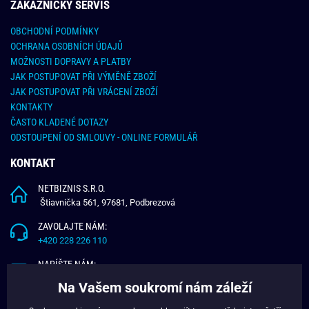
ZÁKAZNICKY SERVIS
OBCHODNÍ PODMÍNKY
OCHRANA OSOBNÍCH ÚDAJŮ
MOŽNOSTI DOPRAVY A PLATBY
JAK POSTUPOVAT PŘI VÝMĚNĚ ZBOŽÍ
JAK POSTUPOVAT PŘI VRÁCENÍ ZBOŽÍ
KONTAKTY
ČASTO KLADENÉ DOTAZY
ODSTOUPENÍ OD SMLOUVY - ONLINE FORMULÁŘ
KONTAKT
NETBIZNIS S.R.O.
Štiavnička 561, 97681, Podbrezová
ZAVOLAJTE NÁM:
+420 228 226 110
NAPÍŠTE NÁM:
info@budchlap.cz
Na Vašem soukromí nám záleží
UŽITEČNÉ INFORMACE