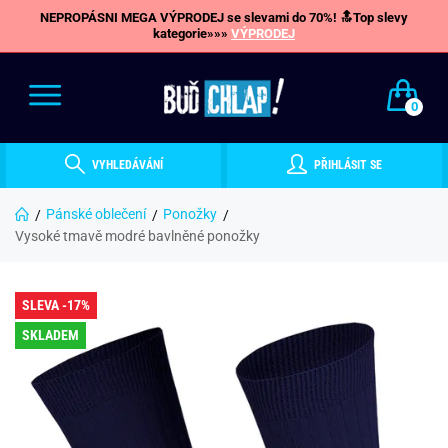
NEPROPÁSNI MEGA VÝPRODEJ se slevami do 70%! 🔝Top slevy
kategorie»»»
VÝPRODEJ
0
VYHLEDÁVÁNÍ
PŘIHLÁSIT SE
Pánské oblečení
Ponožky
Vysoké tmavě modré bavlněné ponožky
SLEVA -17%
SKLADEM