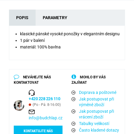
POPIS
PARAMETRY
klasické pánské vysoké ponožky v elegantním designu
1 pár v balení
materiál: 100% bavlna
NEVÁHEJTE NÁS
MOHLO BY VÁS
KONTAKTOVAT
ZAJÍMAT
Doprava a poštovné
+420 228 226 110
Jak postupovat při
výměně zboží
(Po - Pá: 8-16:00)
Jak postupovat při
vrácení zboží
info@budchlap.cz
Tabulky velikostí
Často kladené dotazy
KONTAKTUJTE NÁS