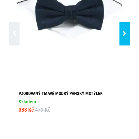
VZOROVANÝ TMAVĚ MODRÝ PÁNSKÝ MOTÝLEK
JE
V 
Skladem
Dos
338 Kč
479 Kč
30