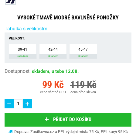
VYSOKÉ TMAVĚ MODRÉ BAVLNĚNÉ PONOŽKY
Tabulka s velikostmi
VELIKOST:
39-41
42-44
45-47
skladem
skladem
skladem
Dostupnost
:
skladem, u tebe 12.08.
99 Kč
119 Kč
cena včetně DPH
cena před slevou
PŘIDAT DO KOŠÍKU
Doprava: Zasilkovna.cz a PPL výdejní místa 75 Kč, PPL kurýr 95 Kč