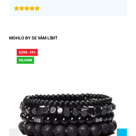
MOHLO BY SE VÁM LÍBIT
SLEVA -28%
SLE
SKLADEM
SK