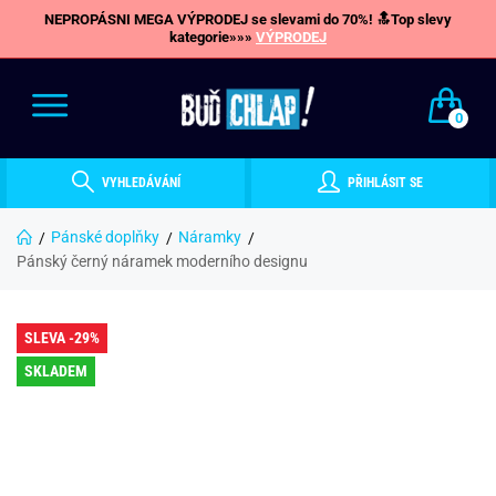
NEPROPÁSNI MEGA VÝPRODEJ se slevami do 70%! 🔝Top slevy
kategorie»»»
VÝPRODEJ
0
VYHLEDÁVÁNÍ
PŘIHLÁSIT SE
Pánské doplňky
Náramky
Pánský černý náramek moderního designu
SLEVA -29%
SKLADEM