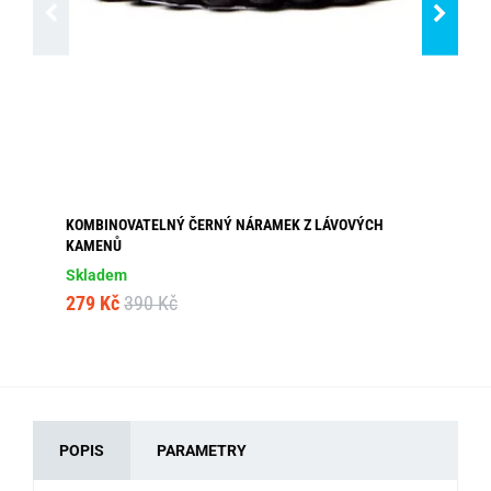
KOMBINOVATELNÝ ČERNÝ NÁRAMEK Z LÁVOVÝCH
ŠE
KAMENŮ
V7
Skladem
Dos
279 Kč
390 Kč
30
POPIS
PARAMETRY