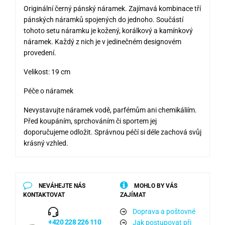
Originální černý pánský náramek. Zajímavá kombinace tří
pánských náramků spojených do jednoho. Součástí
tohoto setu náramku je kožený, korálkový a kamínkový
náramek. Každý z nich je v jedinečném designovém
provedení.
Velikost: 19 cm
Péče o náramek
Nevystavujte náramek vodě, parfémům ani chemikáliím.
Před koupáním, sprchováním či sportem jej
doporučujeme odložit. Správnou péčí si déle zachová svůj
krásný vzhled.
NEVÁHEJTE NÁS
MOHLO BY VÁS
KONTAKTOVAT
ZAJÍMAT
Doprava a poštovné
+420 228 226 110
Jak postupovat při