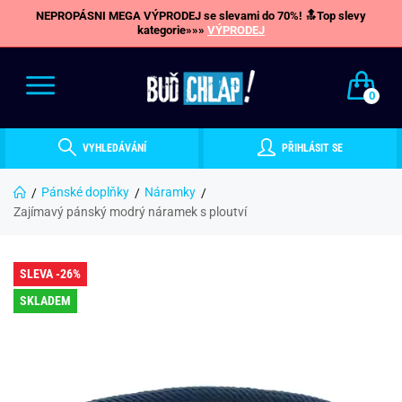
NEPROPÁSNI MEGA VÝPRODEJ se slevami do 70%! 🔝Top slevy
kategorie»»»
VÝPRODEJ
0
VYHLEDÁVÁNÍ
PŘIHLÁSIT SE
Pánské doplňky
Náramky
Zajímavý pánský modrý náramek s ploutví
SLEVA -26%
SKLADEM