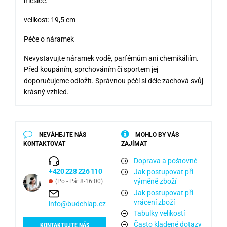
měsíce.
velikost: 19,5 cm
Péče o náramek
Nevystavujte náramek vodě, parfémům ani chemikáliím.
Před koupáním, sprchováním či sportem jej
doporučujeme odložit. Správnou péčí si déle zachová svůj
krásný vzhled.
NEVÁHEJTE NÁS
MOHLO BY VÁS
KONTAKTOVAT
ZAJÍMAT
Doprava a poštovné
+420 228 226 110
Jak postupovat při
výměně zboží
(Po - Pá: 8-16:00)
Jak postupovat při
vrácení zboží
info@budchlap.cz
Tabulky velikostí
Často kladené dotazy
KONTAKTUJTE NÁS