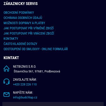
ZÁKAZNICKY SERVIS
OBCHODNÍ PODMÍNKY
OCHRANA OSOBNÍCH ÚDAJŮ
MOŽNOSTI DOPRAVY A PLATBY
JAK POSTUPOVAT PŘI VÝMĚNĚ ZBOŽÍ
JAK POSTUPOVAT PŘI VRÁCENÍ ZBOŽÍ
KONTAKTY
ČASTO KLADENÉ DOTAZY
ODSTOUPENÍ OD SMLOUVY - ONLINE FORMULÁŘ
KONTAKT
NETBIZNIS S.R.O.
Štiavnička 561, 97681, Podbrezová
ZAVOLAJTE NÁM:
+420 228 226 110
NAPÍŠTE NÁM:
info@budchlap.cz
UŽITEČNÉ INFORMACE