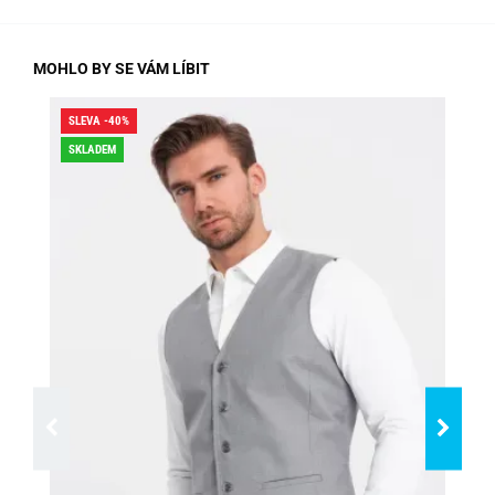
MOHLO BY SE VÁM LÍBIT
SLEVA -40%
SLE
SKLADEM
SK