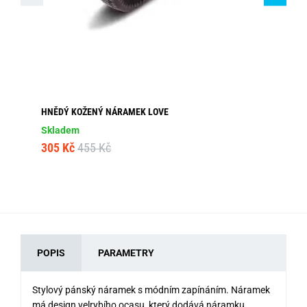
HNĚDÝ KOŽENÝ NÁRAMEK LOVE
KO
Skladem
Sk
305 Kč
455 Kč
16
POPIS
PARAMETRY
Stylový pánský náramek s módním zapínáním. Náramek
má design velrybího ocasu, který dodává náramku