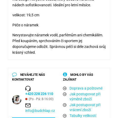
nádech sofistikovanosti. Ideální pro letní měsíce.
velikost: 19,5 cm
Péče o náramek
Nevystavujte náramek vodě, parfémům ani chemikáliím.
Před koupáním, sprchováním či sportem jej
doporučujeme odložit. Správnou péčí si déle zachová svůj
krásný vzhled.
NEVÁHEJTE NÁS
MOHLO BY VÁS
KONTAKTOVAT
ZAJÍMAT
Doprava a poštovné
+420 228 226 110
Jak postupovat při
výměně zboží
(Po - Pá: 8-16:00)
Jak postupovat při
vrácení zboží
info@budchlap.cz
Tabulky velikostí