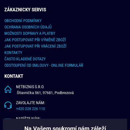
ZÁKAZNICKY SERVIS
OBCHODNÍ PODMÍNKY
OCHRANA OSOBNÍCH ÚDAJŮ
MOŽNOSTI DOPRAVY A PLATBY
JAK POSTUPOVAT PŘI VÝMĚNĚ ZBOŽÍ
JAK POSTUPOVAT PŘI VRÁCENÍ ZBOŽÍ
KONTAKTY
ČASTO KLADENÉ DOTAZY
ODSTOUPENÍ OD SMLOUVY - ONLINE FORMULÁŘ
KONTAKT
NETBIZNIS S.R.O.
Štiavnička 561, 97681, Podbrezová
ZAVOLAJTE NÁM:
+420 228 226 110
NAPÍŠTE NÁM:
info@budchlap.cz
Na Vašem soukromí nám záleží