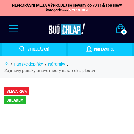
NEPROPÁSNI MEGA VÝPRODEJ se slevami do 70%! 🔝Top slevy
kategorie»»»
VÝPRODEJ
0
VYHLEDÁVÁNÍ
PŘIHLÁSIT SE
Pánské doplňky
Náramky
Zajímavý pánský tmavě modrý náramek s ploutví
SLEVA -26%
SKLADEM