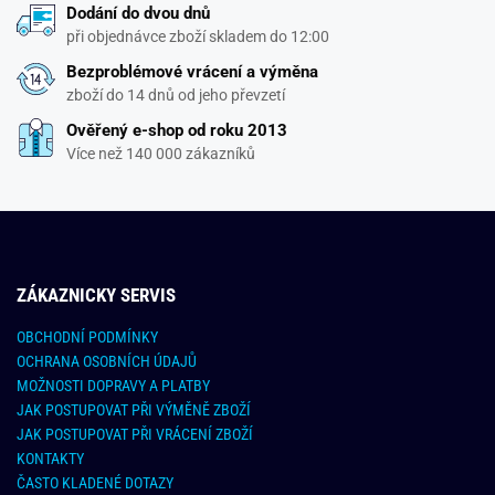
Dodání do dvou dnů
při objednávce zboží skladem do 12:00
Bezproblémové vrácení a výměna
zboží do 14 dnů od jeho převzetí
Ověřený e-shop od roku 2013
Více než 140 000 zákazníků
ZÁKAZNICKY SERVIS
OBCHODNÍ PODMÍNKY
OCHRANA OSOBNÍCH ÚDAJŮ
MOŽNOSTI DOPRAVY A PLATBY
JAK POSTUPOVAT PŘI VÝMĚNĚ ZBOŽÍ
JAK POSTUPOVAT PŘI VRÁCENÍ ZBOŽÍ
KONTAKTY
ČASTO KLADENÉ DOTAZY