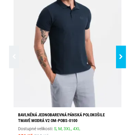
BAVLNĚNÁ JEDNOBAREVNÁ PÁNSKÁ POLOKOŠILE
KL
TMAVĚ MODRÁ V2 OM-POBS-0100
Dos
Dostupné velikosti:
S,
M,
3XL,
4XL
1 