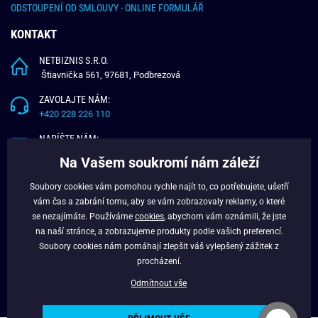
ODSTOUPENÍ OD SMLOUVY - ONLINE FORMULÁŘ
KONTAKT
NETBIZNIS S.R.O.
Štiavnička 561, 97681, Podbrezová
ZAVOLAJTE NÁM:
+420 228 226 110
NAPÍŠTE NÁM:
info@budchlap.cz
Na Vašem soukromí nám záleží
UŽITEČNÉ INFORMACE
Soubory cookies vám pomohou rychle najít to, co potřebujete, ušetří
vám čas a zabrání tomu, aby se vám zobrazovaly reklamy, o které
O NÁS
se nezajímáte. Používáme
cookies
, abychom vám oznámili, že jste
VĚRNOSTNÍ PROGRAM
na naší stránce, a zobrazujeme produkty podle vašich preferencí.
BLOG
Soubory cookies nám pomáhají zlepšit váš vylepšený zážitek z
FACEBOOK
procházení.
Odmítnout vše