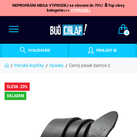
NEPROPÁSNI MEGA VÝPRODEJ se slevami do 70%! 🔝Top slevy
kategorie»»»
VÝPRODEJ
0
VYHLEDÁVÁNÍ
PŘIHLÁSIT SE
Pánské doplňky
Opasky
Černý pásek Santos C
SLEVA -23%
SKLADEM