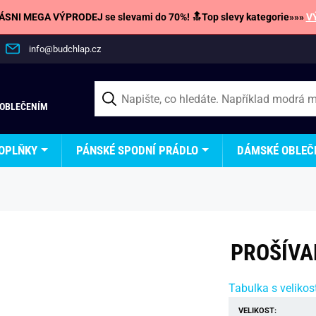
SNI MEGA VÝPRODEJ se slevami do 70%! 🔝Top slevy kategorie»»»
V
info@budchlap.cz
 OBLEČENÍM
OPLŇKY
PÁNSKÉ SPODNÍ PRÁDLO
DÁMSKÉ OBLEČ
PROŠÍVA
Tabulka s velikos
VELIKOST: