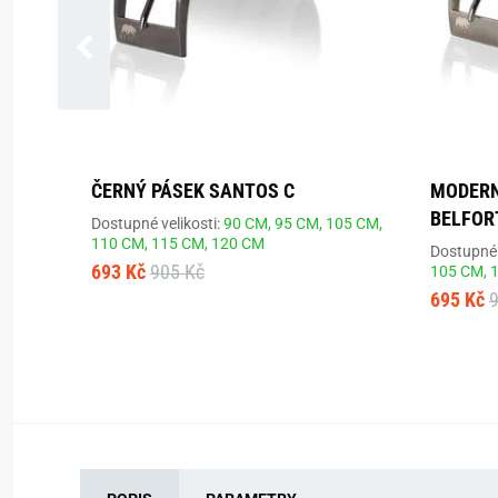
ČERNÝ PÁSEK SANTOS C
MODERN
BELFOR
Dostupné velikosti:
90 CM,
95 CM,
105 CM,
110 CM,
115 CM,
120 CM
Dostupné 
693 Kč
905 Kč
105 CM,
695 Kč