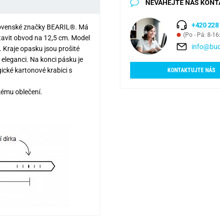
NEVÁHEJTE NÁS KONT
+420 228
 slovenské značky BEARIL®. Má
(Po - Pá: 8-16
tavit obvod na 12,5 cm. Model
info@bud
ý. Kraje opasku jsou prošité
 eleganci. Na konci pásku je
cké kartonové krabici s
KONTAKTUJTE NÁS
kému oblečení.