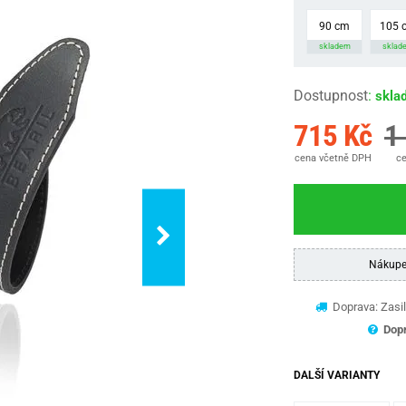
90 cm
105 
skladem
sklad
Dostupnost
:
skla
715 Kč
1
cena včetně DPH
ce
Nákupe
Doprava: Zasil
Dopr
DALŠÍ VARIANTY