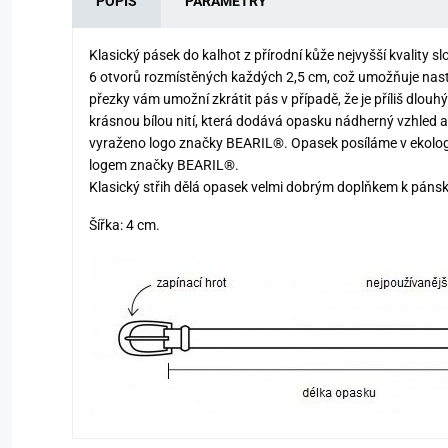
POPIS
PARAMETRY
Klasický pásek do kalhot z přírodní kůže nejvyšší kvality
6 otvorů rozmístěných každých 2,5 cm, což umožňuje nas
přezky vám umožní zkrátit pás v případě, že je příliš dlouh
krásnou bílou nití, která dodává opasku nádherný vzhled a
vyraženo logo značky BEARIL®. Opasek posíláme v ekologi
logem značky BEARIL®.
Klasický střih dělá opasek velmi dobrým doplňkem k páns
Šířka: 4 cm.