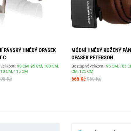
Í PÁNSKÝ HNĚDÝ OPASEK
MÓDNÍ HNĚDÝ KOŽENÝ PÁ
T C
OPASEK PETERSON
velikosti:
90 CM,
95 CM,
100 CM,
Dostupné velikosti:
95 CM,
105 C
110 CM,
115 CM
CM,
125 CM
908 Kč
665 Kč
969 Kč