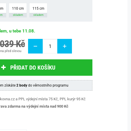
cm
110 cm
115 cm
em
skladem
skladem
dem, u tebe 11.08.
 039 Kč
na před slevou
PŘIDAT DO KOŠÍKU
m získáte
2 body
do věrnostního programu
kovna.cz a PPL výdejní místa 75 Kč, PPL kurýr 95 Kč
ava zdarma na výdejní místa nad 9
00 Kč