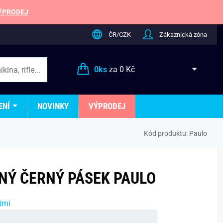
ÝPRODEJ
ČR/CZK
Zákaznická zóna
0
ks
za
0 Kč
ENÍ
NOVINKY
VÝPRODEJ
Kód produktu:
Paulo
NÝ ČERNÝ PÁSEK PAULO
tmi