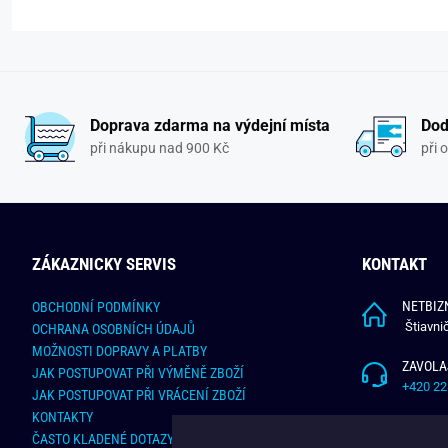
Doprava zdarma na výdejní místa
Dod
při nákupu nad 900 Kč
při 
ZÁKAZNICKY SERVIS
KONTAKT
NETBIZN
OBCHODNÍ PODMÍNKY
Štiavni
OCHRANA OSOBNÍCH ÚDAJŮ
MOŽNOSTI DOPRAVY A PLATBY
ZAVOLA
JAK POSTUPOVAT PŘI VÝMĚNĚ ZBOŽÍ
+420 22
JAK POSTUPOVAT PŘI VRÁCENÍ ZBOŽÍ
KONTAKTY
NAPÍŠT
ČASTO KLADENÉ DOTAZY
info@bu