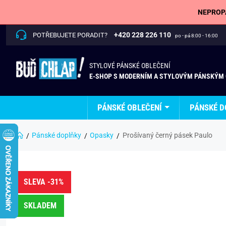
NEPROPÁ
+420 228 226 110
POTŘEBUJETE PORADIT?
po - pá 8:00 - 16:00
STYLOVÉ PÁNSKÉ OBLEČENÍ
E-SHOP S MODERNÍM A STYLOVÝM PÁNSKÝM
PÁNSKÉ OBLEČENÍ
PÁNSKÉ D
Pánské doplňky
Opasky
Prošívaný černý pásek Paulo
SLEVA -31%
SKLADEM