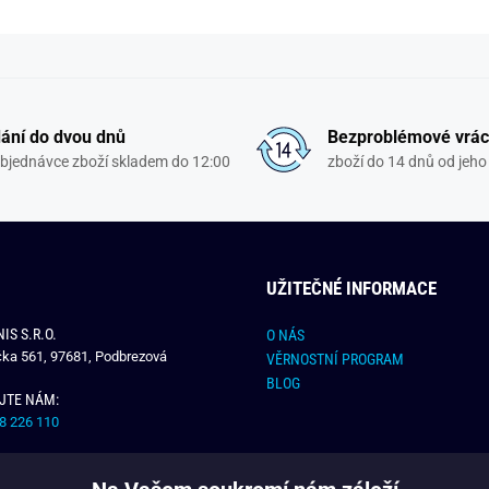
ání do dvou dnů
Bezproblémové vrác
objednávce zboží skladem do 12:00
zboží do 14 dnů od jeho 
UŽITEČNÉ INFORMACE
IS S.R.O.
O NÁS
čka 561, 97681, Podbrezová
VĚRNOSTNÍ PROGRAM
BLOG
JTE NÁM:
8 226 110
E NÁM:
dchlap.cz