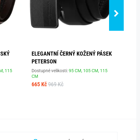
NSKÝ
ELEGANTNÍ ČERNÝ KOŽENÝ PÁSEK
SVĚT
PETERSON
MONT
M,
115
Dostupné velikosti:
95 CM,
105 CM,
115
Dostup
CM
115 C
665 Kč
969 Kč
833 K