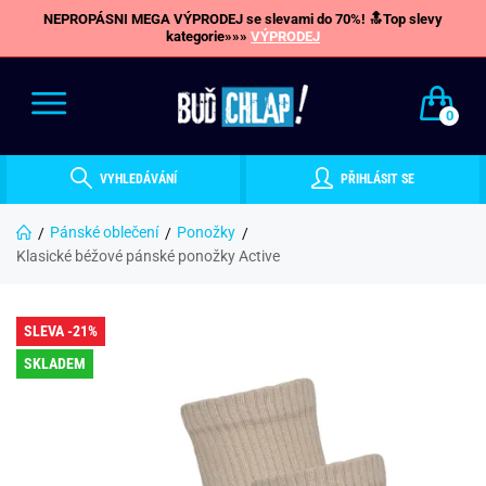
NEPROPÁSNI MEGA VÝPRODEJ se slevami do 70%! 🔝Top slevy
kategorie»»»
VÝPRODEJ
0
VYHLEDÁVÁNÍ
PŘIHLÁSIT SE
Pánské oblečení
Ponožky
Klasické béžové pánské ponožky Active
SLEVA -21%
SKLADEM