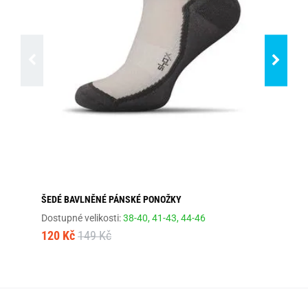
ŠEDÉ BAVLNĚNÉ PÁNSKÉ PONOŽKY
TM
Dostupné velikosti:
38-40,
41-43,
44-46
Dos
120 Kč
149 Kč
10