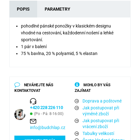
POPIS
PARAMETRY
pohodlné pánské ponožky v klasickém designu
vhodné na cestování, každodenní nošení a lehké
sportování.
1 pár v balení
75 % bavlna, 20 % polyamid, 5 % elastan
NEVÁHEJTE NÁS
MOHLO BY VÁS
KONTAKTOVAT
ZAJÍMAT
Doprava a poštovné
+420 228 226 110
Jak postupovat při
výměně zboží
(Po - Pá: 8-16:00)
Jak postupovat při
vrácení zboží
info@budchlap.cz
Tabulky velikostí