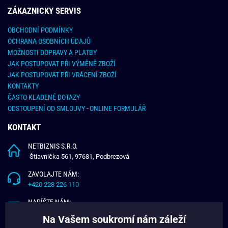
ZÁKAZNICKY SERVIS
OBCHODNÍ PODMÍNKY
OCHRANA OSOBNÍCH ÚDAJŮ
MOŽNOSTI DOPRAVY A PLATBY
JAK POSTUPOVAT PŘI VÝMĚNĚ ZBOŽÍ
JAK POSTUPOVAT PŘI VRÁCENÍ ZBOŽÍ
KONTAKTY
ČASTO KLADENÉ DOTAZY
ODSTOUPENÍ OD SMLOUVY - ONLINE FORMULÁŘ
KONTAKT
NETBIZNIS S.R.O.
Štiavnička 561, 97681, Podbrezová
ZAVOLAJTE NÁM:
+420 228 226 110
NAPÍŠTE NÁM:
info@budchlap.cz
Na Vašem soukromí nám záleží