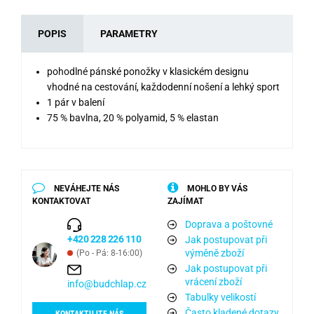
POPIS
PARAMETRY
pohodlné pánské ponožky v klasickém designu
vhodné na cestování, každodenní nošení a lehký sport
1 pár v balení
75 % bavlna, 20 % polyamid, 5 % elastan
NEVÁHEJTE NÁS
MOHLO BY VÁS
KONTAKTOVAT
ZAJÍMAT
Doprava a poštovné
+420 228 226 110
Jak postupovat při
výměně zboží
(Po - Pá: 8-16:00)
Jak postupovat při
vrácení zboží
info@budchlap.cz
Tabulky velikostí
Často kladené dotazy