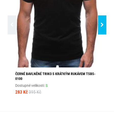
ČERNÉ BAVLNĚNÉ TRIKO S KRÁTKÝM RUKÁVEM TSBS-
ZÁ
0100
TS
Dostupné velikosti:
S
Dos
283 Kč
395 Kč
32