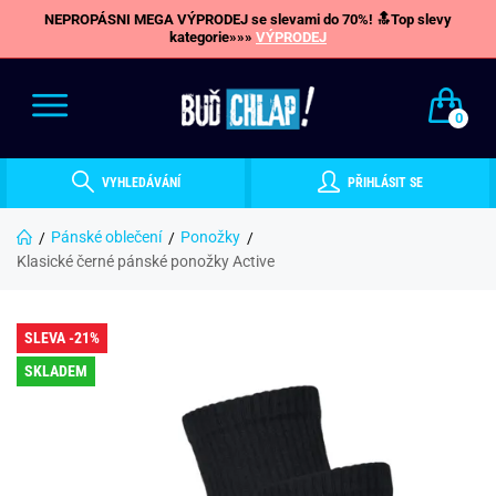
NEPROPÁSNI MEGA VÝPRODEJ se slevami do 70%! 🔝Top slevy
kategorie»»»
VÝPRODEJ
0
VYHLEDÁVÁNÍ
PŘIHLÁSIT SE
Pánské oblečení
Ponožky
Klasické černé pánské ponožky Active
SLEVA -21%
SKLADEM