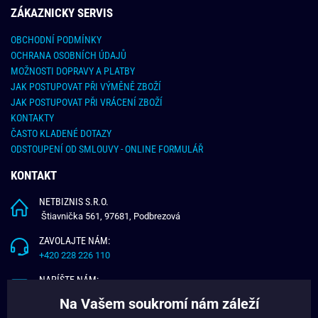
ZÁKAZNICKY SERVIS
OBCHODNÍ PODMÍNKY
OCHRANA OSOBNÍCH ÚDAJŮ
MOŽNOSTI DOPRAVY A PLATBY
JAK POSTUPOVAT PŘI VÝMĚNĚ ZBOŽÍ
JAK POSTUPOVAT PŘI VRÁCENÍ ZBOŽÍ
KONTAKTY
ČASTO KLADENÉ DOTAZY
ODSTOUPENÍ OD SMLOUVY - ONLINE FORMULÁŘ
KONTAKT
NETBIZNIS S.R.O.
Štiavnička 561, 97681, Podbrezová
ZAVOLAJTE NÁM:
+420 228 226 110
NAPÍŠTE NÁM:
info@budchlap.cz
Na Vašem soukromí nám záleží