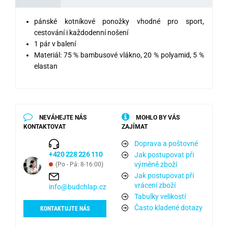
pánské kotníkové ponožky vhodné pro sport,
cestování i každodenní nošení
1 pár v balení
Materiál: 75 % bambusové vlákno, 20 % polyamid, 5 %
elastan
NEVÁHEJTE NÁS
MOHLO BY VÁS
KONTAKTOVAT
ZAJÍMAT
Doprava a poštovné
+420 228 226 110
Jak postupovat při
výměně zboží
(Po - Pá: 8-16:00)
Jak postupovat při
vrácení zboží
info@budchlap.cz
Tabulky velikostí
Často kladené dotazy
KONTAKTUJTE NÁS