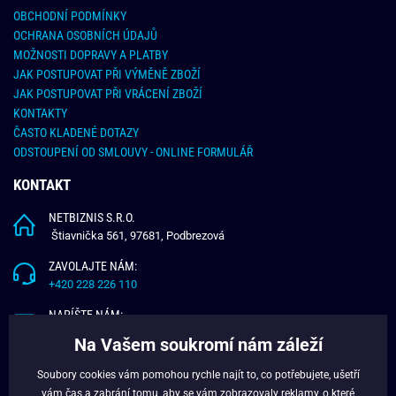
OBCHODNÍ PODMÍNKY
OCHRANA OSOBNÍCH ÚDAJŮ
MOŽNOSTI DOPRAVY A PLATBY
JAK POSTUPOVAT PŘI VÝMĚNĚ ZBOŽÍ
JAK POSTUPOVAT PŘI VRÁCENÍ ZBOŽÍ
KONTAKTY
ČASTO KLADENÉ DOTAZY
ODSTOUPENÍ OD SMLOUVY - ONLINE FORMULÁŘ
KONTAKT
NETBIZNIS S.R.O.
Štiavnička 561, 97681, Podbrezová
ZAVOLAJTE NÁM:
+420 228 226 110
NAPÍŠTE NÁM:
info@budchlap.cz
Na Vašem soukromí nám záleží
UŽITEČNÉ INFORMACE
Soubory cookies vám pomohou rychle najít to, co potřebujete, ušetří
vám čas a zabrání tomu, aby se vám zobrazovaly reklamy, o které