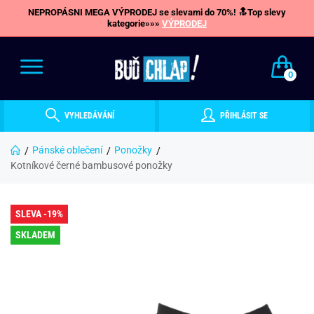
NEPROPÁSNI MEGA VÝPRODEJ se slevami do 70%! 🔝Top slevy
kategorie»»»
VÝPRODEJ
0
VYHLEDÁVÁNÍ
PŘIHLÁSIT SE
Pánské oblečení
Ponožky
Kotníkové černé bambusové ponožky
SLEVA -19%
SKLADEM