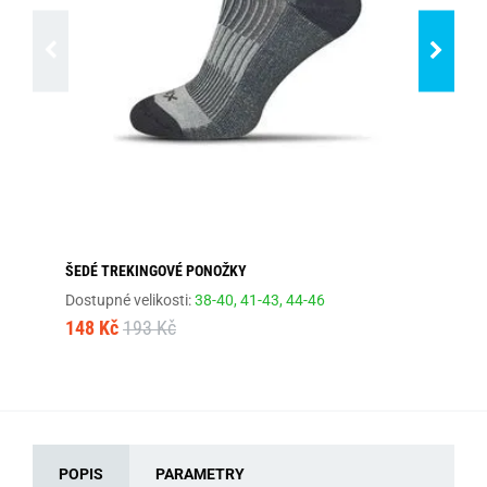
ŠEDÉ TREKINGOVÉ PONOŽKY
ŠE
Dostupné velikosti:
38-40,
41-43,
44-46
Dos
148 Kč
193 Kč
12
POPIS
PARAMETRY