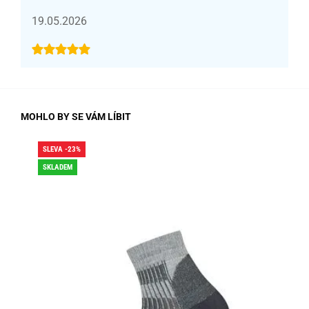
19.05.2026
MOHLO BY SE VÁM LÍBIT
SLEVA -23%
SLE
SKLADEM
SK