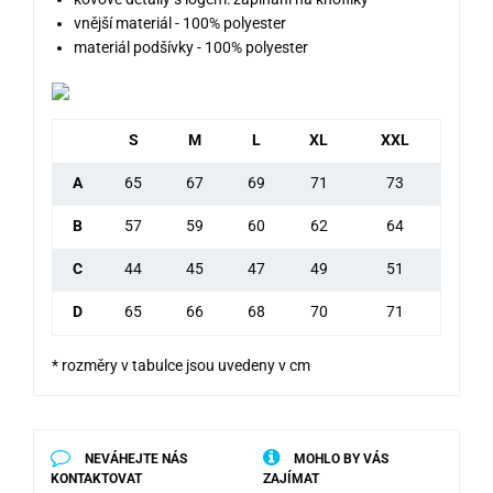
vnější materiál - 100% polyester
materiál podšívky - 100% polyester
S
M
L
XL
XXL
A
65
67
69
71
73
B
57
59
60
62
64
C
44
45
47
49
51
D
65
66
68
70
71
* rozměry v tabulce jsou uvedeny v cm
NEVÁHEJTE NÁS
MOHLO BY VÁS
KONTAKTOVAT
ZAJÍMAT