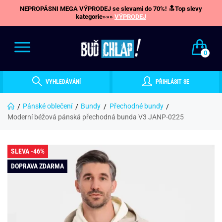
NEPROPÁSNI MEGA VÝPRODEJ se slevami do 70%! 🔝Top slevy
kategorie»»»
VÝPRODEJ
0
VYHLEDÁVÁNÍ
PŘIHLÁSIT SE
Pánské oblečení
Bundy
Přechodné bundy
Moderní béžová pánská přechodná bunda V3 JANP-0225
SLEVA -46%
DOPRAVA ZDARMA