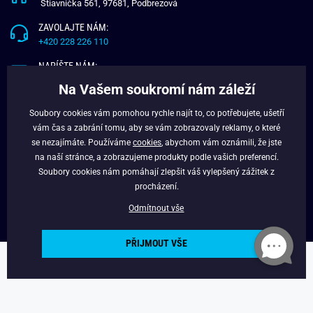
Štiavnička 561, 97681, Podbrezová
ZAVOLAJTE NÁM:
+420 228 226 110
NAPÍŠTE NÁM:
info@budchlap.cz
Na Vašem soukromí nám záleží
UŽITEČNÉ INFORMACE
Soubory cookies vám pomohou rychle najít to, co potřebujete, ušetří
vám čas a zabrání tomu, aby se vám zobrazovaly reklamy, o které
O NÁS
se nezajímáte. Používáme
cookies
, abychom vám oznámili, že jste
VĚRNOSTNÍ PROGRAM
na naší stránce, a zobrazujeme produkty podle vašich preferencí.
BLOG
Soubory cookies nám pomáhají zlepšit váš vylepšený zážitek z
FACEBOOK
procházení.
Odmítnout vše
PŘIJMOUT VŠE
Copyright © 2024 - Budchlap.cz Všechna práva vyhrazena. webdesign ©
litvanyi.sk
Powered by
Simplia.cz
.