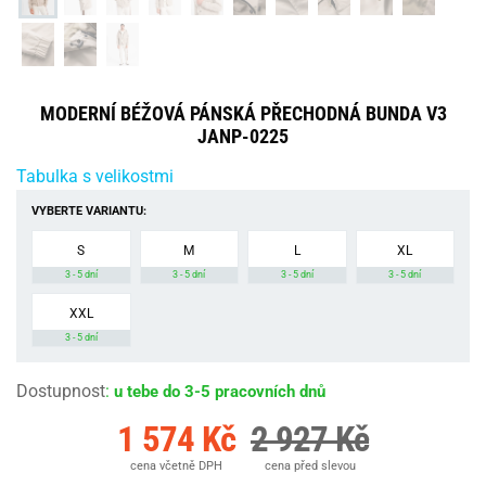
MODERNÍ BÉŽOVÁ PÁNSKÁ PŘECHODNÁ BUNDA V3
JANP-0225
Tabulka s velikostmi
VYBERTE VARIANTU:
S
M
L
XL
3 - 5 dní
3 - 5 dní
3 - 5 dní
3 - 5 dní
XXL
3 - 5 dní
Dostupnost
:
u tebe do 3-5 pracovních dnů
1 574 Kč
2 927 Kč
cena včetně DPH
cena před slevou