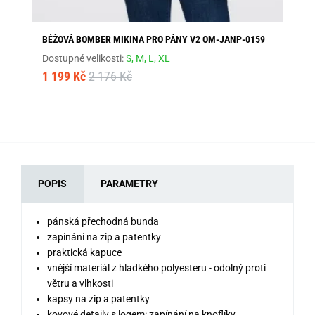
BÉŽOVÁ BOMBER MIKINA PRO PÁNY V2 OM-JANP-0159
PR
Dostupné velikosti:
S,
M,
L,
XL
Dos
1 199 Kč
2 176 Kč
1 
POPIS
PARAMETRY
pánská přechodná bunda
zapínání na zip a patentky
praktická kapuce
vnější materiál z hladkého polyesteru - odolný proti
větru a vlhkosti
kapsy na zip a patentky
kovové detaily s logem: zapínání na knoflíky