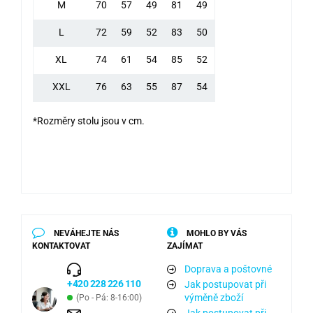
M
70
57
49
81
49
L
72
59
52
83
50
XL
74
61
54
85
52
XXL
76
63
55
87
54
*Rozměry stolu jsou v cm.
NEVÁHEJTE NÁS
MOHLO BY VÁS
KONTAKTOVAT
ZAJÍMAT
Doprava a poštovné
+420 228 226 110
Jak postupovat při
výměně zboží
(Po - Pá: 8-16:00)