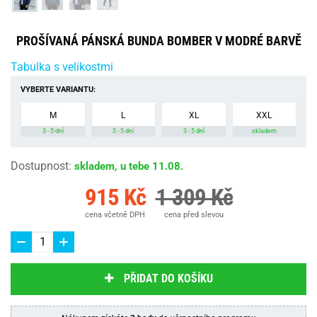
PROŠÍVANÁ PÁNSKÁ BUNDA BOMBER V MODRÉ BARVĚ
Tabulka s velikostmi
VYBERTE VARIANTU:
M
L
XL
XXL
3 - 5 dní
3 - 5 dní
3 - 5 dní
skladem
Dostupnost
:
skladem, u tebe 11.08.
915 Kč
1 309 Kč
cena včetně DPH
cena před slevou
PŘIDAT DO KOŠÍKU