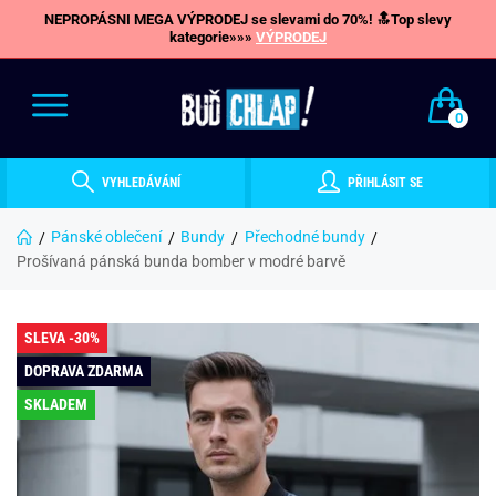
NEPROPÁSNI MEGA VÝPRODEJ se slevami do 70%! 🔝Top slevy
kategorie»»»
VÝPRODEJ
0
VYHLEDÁVÁNÍ
PŘIHLÁSIT SE
Pánské oblečení
Bundy
Přechodné bundy
Prošívaná pánská bunda bomber v modré barvě
SLEVA -30%
DOPRAVA ZDARMA
SKLADEM