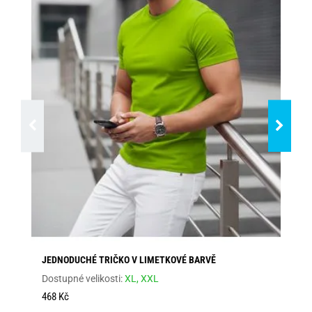
JEDNODUCHÉ TRIČKO V LIMETKOVÉ BARVĚ
BÉ
Dostupné velikosti:
XL,
XXL
Dos
1 
468 Kč